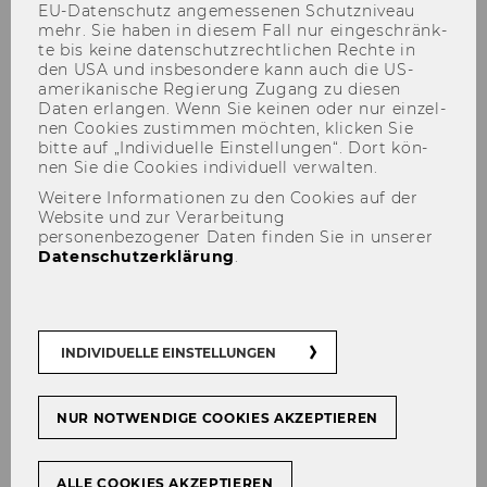
EU-​Datenschutz an­ge­mes­se­nen Schutz­ni­veau
mehr. Sie haben in die­sem Fall nur ein­ge­schränk­
te bis keine da­ten­schutz­recht­li­chen Rech­te in
den USA und ins­be­son­de­re kann auch die US-​
amerikanische Re­gie­rung Zu­gang zu die­sen
Daten er­lan­gen. Wenn Sie kei­nen oder nur ein­zel­
nen Coo­kies zu­stim­men möch­ten, kli­cken Sie
bitte auf „In­di­vi­du­el­le Ein­stel­lun­gen“. Dort kön­
Almedina Camovikj
nen Sie die Coo­kies in­di­vi­du­ell ver­wal­ten.
Weitere Informationen zu den Cookies auf der
Website und zur Verarbeitung
personenbezogener Daten finden Sie in unserer
Datenschutzerklärung
.
INDIVIDUELLE EINSTELLUNGEN
NUR NOTWENDIGE COOKIES AKZEPTIEREN
ALLE COOKIES AKZEPTIEREN