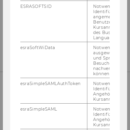
ESRASOFTSID
Notwendig zur
Identifizierung 
angemeldeten
Instagram
LinkedIn
Benutzers im
Kursanmeldung
des Business
Language Center
esraSoftWiData
Notwendig um
ausgewählte Sp
und Sprachkurse
Besuchers
nachverfolgen z
können.
esraSimpleSAMLAuthToken
Notwendig zur
Identifizierung 
Angehörige/r für
Kursanmeldung.
esraSimpleSAML
Notwendig zur
Identifizierung 
Angehörige/r für
Bitte klicken Sie hier um sich für
Kursanmeldung.