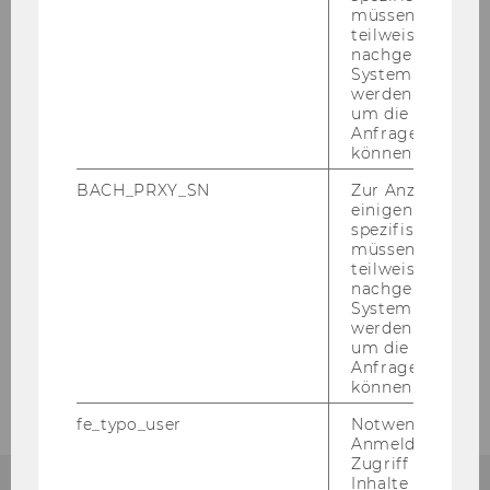
müssen Informa
teilweise von
nachgelagerten
System abgefra
werden. Notwen
um die Antwort 
Anfrage zuordne
können.
BACH_PRXY_SN
Zur Anzeige von
einigen WU-
spezifischen Inh
müssen Informa
teilweise von
nachgelagerten
System abgefra
werden. Notwen
um die Antwort 
Anfrage zuordne
können.
fe_typo_user
Notwendig für d
Anmeldung und
Zugriff auf gesc
Inhalte oder zur