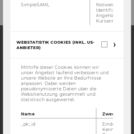
den Newsletter anzumelden!
SimpleSAML
Notwendig zur
Identifizierung 
Angehörige/r für
Kursanmeldung.
WEBSTATISTIK COOKIES (INKL. US-
Webstatis
Facebook
Instagram
Blog
ANBIETER)
Cookies
(inkl.
US-
Anbieter)
Mithilfe dieser Cookies können wir
YouTube
Newsletter
Bluesky
unser Angebot laufend verbessern und
unsere Website an Ihre Bedürfnisse
anpassen. Dabei werden
pseudonymisierte Daten über die
Websitenutzung gesammelt und
statistisch ausgewertet.
IMPRESSUM
Name
Zweck
BARRIEREFREIHEITSERKLÄRUNG WEBSEITE
_pk_id
Eindeutige
DATENSCHUTZERKLÄRUNG
Kennzeichnun
DATENSCHUTZERKLÄRUNG SOCIAL MEDIA