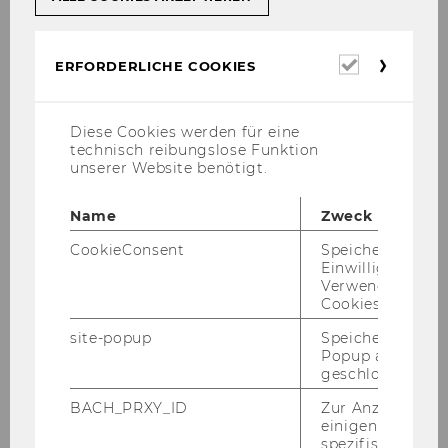
Almedina Camovikj
Erforderl
ERFORDERLICHE COOKIES
Cookies
almedina.camovikj@wu.ac.at
Diese Cookies werden für eine
+43 1 31336 4274
technisch reibungslose Funktion
unserer Website benötigt.
Name
Zweck
CookieConsent
Speichert Ihre
Per­sön­li­che Daten
Einwilligung zur
Verwendung vo
Cookies.
Aus­bil­dung
site-popup
Speichert ob ein
Popup ausgefüll
geschlossen wur
BACH_PRXY_ID
Zur Anzeige von
Be­ruf­li­cher Wer­de­gang
einigen WU-
spezifischen Inh