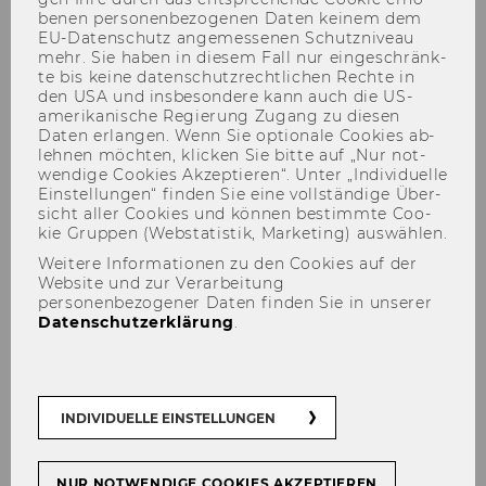
be­nen per­so­nen­be­zo­ge­nen Daten kei­nem dem
EU-​Datenschutz an­ge­mes­se­nen Schutz­ni­veau
mehr. Sie haben in die­sem Fall nur ein­ge­schränk­
te bis keine da­ten­schutz­recht­li­chen Rech­te in
den USA und ins­be­son­de­re kann auch die US-​
VEREINS- UND
amerikanische Re­gie­rung Zu­gang zu die­sen
STEUERRECHT
Daten er­lan­gen. Wenn Sie op­tio­na­le Coo­kies ab­
leh­nen möch­ten, kli­cken Sie bitte auf „Nur not­
wen­di­ge Coo­kies Ak­zep­tie­ren“. Unter „In­di­vi­du­el­le
Ein­stel­lun­gen“ fin­den Sie eine voll­stän­di­ge Über­
sicht aller Coo­kies und kön­nen be­stimm­te Coo­
kie Grup­pen (Web­sta­tis­tik, Mar­ke­ting) aus­wäh­len.
Weitere Informationen zu den Cookies auf der
Website und zur Verarbeitung
personenbezogener Daten finden Sie in unserer
Datenschutzerklärung
.
Höhne & Lum­mer­stor­fer be­
rich­ten
INDIVIDUELLE EINSTELLUNGEN
...in der nächs­ten Aus­ga­be zu­rück!
NUR NOTWENDIGE COOKIES AKZEPTIEREN