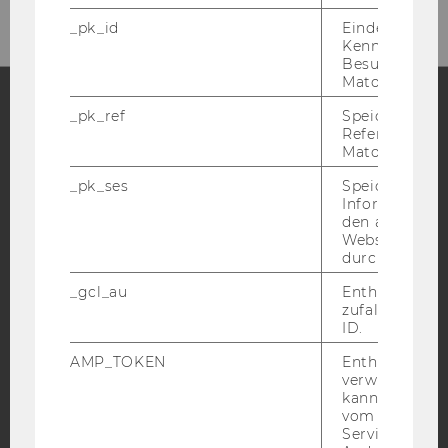
_pk_id
Eindeutige
Kennzeichnun
Besuchers du
Matomo.
_pk_ref
Speicherung 
Referrers dur
Facebook
Instagram
Blog
Matomo.
_pk_ses
Speicherung 
Informatione
YouTube
Newsletter
Bluesky
den aktuellen
Webseitenbe
durch Matom
_gcl_au
Enthält eine
zufallsgenerie
ID.
IMPRESSUM
AMP_TOKEN
Enthält ein To
BARRIEREFREIHEITSERKLÄRUNG WEBSEITE
verwendet we
kann, um eine
DATENSCHUTZERKLÄRUNG
vom AMP-Clie
DATENSCHUTZERKLÄRUNG SOCIAL MEDIA
Service abzur