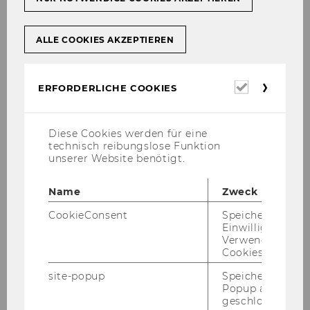
Ak­tu­el­le In­for­ma­tio­nen unter
www.ver­eins­
recht.at
ALLE COOKIES AKZEPTIEREN
ZUM IN­HALTS­VER­ZEICH­NIS
Erforderl
ERFORDERLICHE COOKIES
Cookies
Diese Cookies werden für eine
technisch reibungslose Funktion
unserer Website benötigt.
Ältere npoNewsletter
Name
Zweck
CookieConsent
Speichert Ihre
npoNewsletter 4/2023
Einwilligung zur
Verwendung vo
npoNewsletter 3/2023
Cookies.
site-popup
Speichert ob ein
npoNewsletter 2/2023
Popup ausgefüll
geschlossen wur