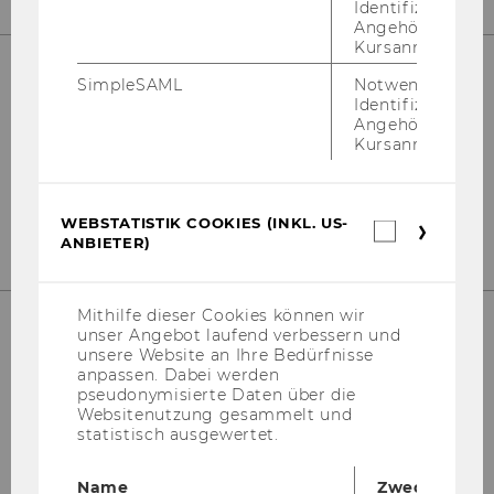
Identifizierung 
Angehörige/r für
Kursanmeldung.
SimpleSAML
Notwendig zur
Identifizierung 
Kon­takt
Angehörige/r für
Kursanmeldung.
Tel: +43 1 31336 4288
E-​Mail:
npo­aus­tria@wu.ac.at
Büro: Mo.-Fr. 09:00 bis 17:00
WEBSTATISTIK COOKIES (INKL. US-
Webstatis
ANBIETER)
Cookies
(inkl.
US-
Anbieter)
Mithilfe dieser Cookies können wir
unser Angebot laufend verbessern und
unsere Website an Ihre Bedürfnisse
anpassen. Dabei werden
pseudonymisierte Daten über die
Websitenutzung gesammelt und
statistisch ausgewertet.
Name
Zweck