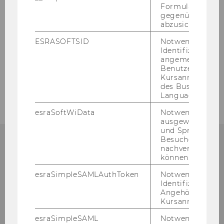
npoNewsletter 4/2020
Formulareingab
gegenüber Angri
abzusichern.
npoNewsletter 3/2020
ESRASOFTSID
Notwendig zur
Identifizierung 
npoNewsletter 2/2020
angemeldeten
Benutzers im
Kursanmeldung
npoNewsletter 1/2020
des Business
Language Center
esraSoftWiData
Notwendig um
ausgewählte Sp
und Sprachkurse
Besuchers
nachverfolgen z
npo­Aus­tria
können.
D2 - Welt­han­dels­platz 1
esraSimpleSAMLAuthToken
Notwendig zur
Identifizierung 
Wien 1020
Angehörige/r für
Ös­ter­reich
Kursanmeldung.
esraSimpleSAML
Notwendig zur