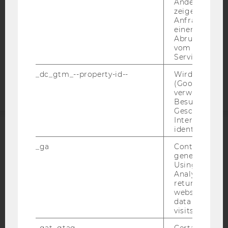
Andere mögli
DATENSCHUTZERKLÄRUNG
zeigen Opt-ou
STUDIENBEWERBER*INNEN UND STUDIERENDE
Anfrage im G
einen Fehler 
COOKIE EINSTELLUNGEN
Abrufen einer
vom AMP Clie
Barrierefreiheitserklärung
Service an.
Webseite
_dc_gtm_--property-id--
Wird von Dou
(Google Tag 
verwendet, u
Besucher nach
Geschlecht o
Interessen zu
identifizieren.
ACCREDITED BY:
_ga
Contains a r
generated use
EQUIS
AACSB
Using this ID
Analytics can
returning use
website and 
data from pre
visits.
AMBA
_gat_gtag
Certain data i