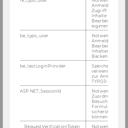
fe_typo_user
Notwendig für d
Veranstaltungen & Termine
Anmeldung und
Zugriff auf gesc
Inhalte oder zur
Publikationen
Bearbeitung des
eigenen Profils.
Podcast vom SEC
be_typo_user
Notwendig für d
Anmeldung und
VEREINS- UND STEUERRECHT
Bearbeitung von
Inhalten im TYP
IT-ECKE
Backend.
be_lastLoginProvider
Speichert die zul
BEITRÄGE UNSERER MITGLIEDER
verwendete Met
zur Anmeldung f
TYPO3-Backend.
npoNewsletter 3/2021
ASP.NET_SessionId
Notwendig, um 
Zuordnung von
npoNewsletter 2/2021
Besucher zu
Formulareingab
sicherstellen zu
npoNewsletter 1/2021
können.
__RequestVerificationToken
Notwendig, um 