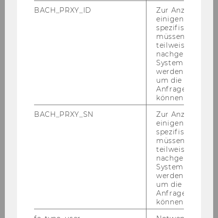
npoNewsletter 1/2023
BACH_PRXY_ID
Zur Anzeige von
einigen WU-
spezifischen Inh
npoNewsletter 4/2022
müssen Informa
teilweise von
nachgelagerten
npoNewsletter 3/2022
System abgefra
werden. Notwen
um die Antwort 
npoNewsletter 2/2022
Anfrage zuordne
können.
npoNewsletter 1/2022
BACH_PRXY_SN
Zur Anzeige von
einigen WU-
spezifischen Inh
npoNewsletter 4/2021
müssen Informa
teilweise von
nachgelagerten
INHALTSVERZEICHNIS
System abgefra
werden. Notwen
In eigener Sache
um die Antwort 
Anfrage zuordne
können.
Neues aus der Forschung