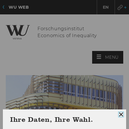
WU WEB
EN
Forschungsinstitut
Economics of Inequality
HAU
MENÜ
ÖFF
Coo
Ihre Daten, Ihre Wahl.
Con
sch