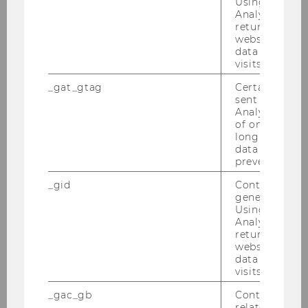
Podcast: In bester Gesellschaft - Folge
Using this ID
30
Analytics can
returning use
Die 30. Folge des Pod­casts "In bes­ter Ge­sell­
website and 
data from pre
schaft – der Wis­sen­schafts­dia­log für die Vie­len"
visits.
mit INEQ Be­tei­li­gung wurde ver­öf­fent­licht.
_gat_gtag
Certain data i
sent to Googl
Analytics a 
of once per m
long as it is s
data transfers
prevented.
_gid
Contains a r
generated use
Using this ID
Analytics can
returning use
website and 
data from pre
visits.
27. März 2026
_gac_gb
Contains cam
related infor