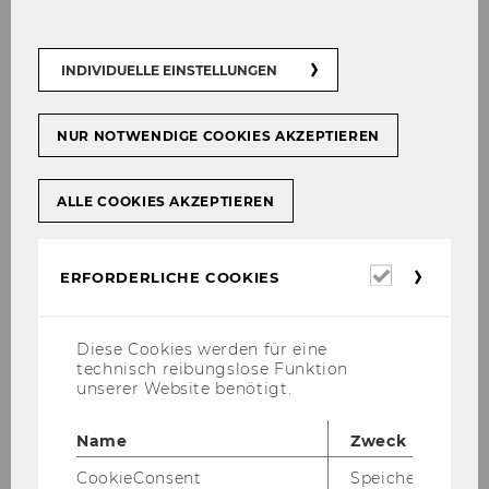
27. Juli 2026
INDIVIDUELLE EINSTELLUNGEN
Podcast: In bester Gesellschaft - Folge
34
NUR NOTWENDIGE COOKIES AKZEPTIEREN
Die 34. Folge des Pod­casts "In bes­ter Ge­sell­
schaft – der Wis­sen­schafts­dia­log für die Vie­len"
mit INEQ Be­tei­li­gung wurde ver­öf­fent­licht.
ALLE COOKIES AKZEPTIEREN
Erforderl
ERFORDERLICHE COOKIES
Cookies
Diese Cookies werden für eine
technisch reibungslose Funktion
unserer Website benötigt.
Name
Zweck
CookieConsent
Speichert Ihre