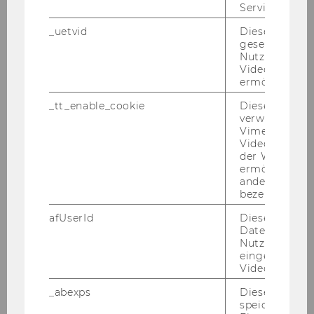
News
Service zu s
_uetvid
Dieses Cookie
Pressespiegel
gesetzt, um d
Nutzung des 
Videoplayers 
INEQ Research Seminar
ermöglichen
_tt_enable_cookie
Dieses Cookie
Events
verwendet, u
Vimeo-
Videoeinbett
Jahresberichte
der WU-Websi
ermöglichen 
andere nicht 
Podcast: In bester Gesellschaft
bezeichnete 
afUserId
Dieses Cooki
Social Media
Daten von
Nutzer*innen,
eingebettete
Kontakt
Videos intera
_abexps
Dieses Cooki
speichert get