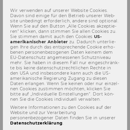
Wir ver­wen­den auf un­se­rer Web­site Coo­kies.
Davon sind ei­ni­ge für den Be­trieb un­se­rer Web­
site un­be­dingt er­for­der­lich, an­de­re sind op­tio­nal.
Wenn Sie auf den But­ton „Alle Coo­kies ak­zep­tie­
ren“ kli­cken, dann stim­men Sie allen Coo­kies zu.
Sie stim­men damit auch den Coo­kies
US-​
Archiv News
amerikanischer An­bie­ter
zu. Da­durch un­ter­lie­
gen Ihre durch das ent­spre­chen­de Coo­kie er­ho­
be­nen per­so­nen­be­zo­ge­nen Daten kei­nem dem
EU-​Datenschutz an­ge­mes­se­nen Schutz­ni­veau
mehr. Sie haben in die­sem Fall nur ein­ge­schränk­
te bis keine da­ten­schutz­recht­li­chen Rech­te in
den USA und ins­be­son­de­re kann auch die US-​
amerikanische Re­gie­rung Zu­gang zu die­sen
Daten er­lan­gen. Wenn Sie kei­nen oder nur ein­zel­
nen Coo­kies zu­stim­men möch­ten, kli­cken Sie
bitte auf „In­di­vi­du­el­le Ein­stel­lun­gen“. Dort kön­
nen Sie die Coo­kies in­di­vi­du­ell ver­wal­ten.
Weitere Informationen zu den Cookies auf der
Website und zur Verarbeitung
personenbezogener Daten finden Sie in unserer
Datenschutzerklärung
.