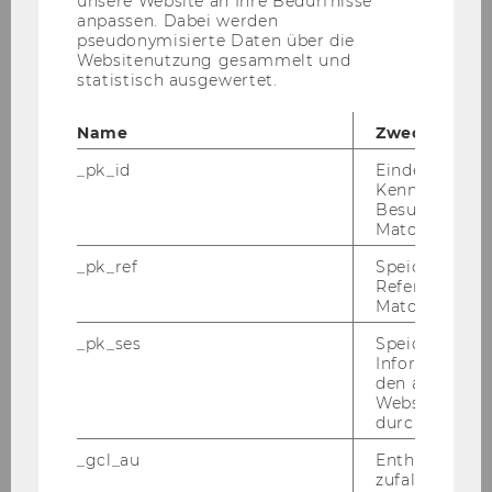
unsere Website an Ihre Bedürfnisse
Podcast: In bester Gesellschaft - Folge
anpassen. Dabei werden
pseudonymisierte Daten über die
31
Websitenutzung gesammelt und
statistisch ausgewertet.
Die 31. Folge des Pod­casts "In bes­ter Ge­sell­
schaft – der Wis­sen­schafts­dia­log für die Vie­len"
Name
Zweck
mit INEQ Be­tei­li­gung wurde ver­öf­fent­licht.
_pk_id
Eindeutige
Kennzeichnun
Besuchers du
Matomo.
_pk_ref
Speicherung 
Referrers dur
Matomo.
_pk_ses
Speicherung 
Informatione
den aktuellen
Webseitenbe
durch Matom
_gcl_au
Enthält eine
zufallsgenerie
30. April 2026