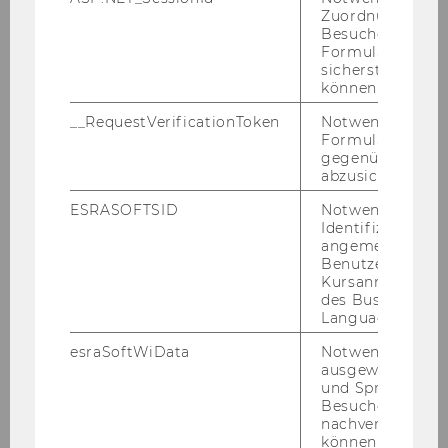
Zuordnung von
Besucher zu
08. Juni 2026
Formulareingab
Podcast: In bester Gesellschaft - Folge
sicherstellen zu
32
können.
Die 32. Folge des Pod­casts "In bes­ter Ge­sell­
__RequestVerificationToken
Notwendig, um 
Formulareingab
schaft – der Wis­sen­schafts­dia­log für die Vie­len"
gegenüber Angri
mit INEQ Be­tei­li­gung wurde ver­öf­fent­licht.
abzusichern.
ESRASOFTSID
Notwendig zur
Identifizierung 
angemeldeten
Benutzers im
Kursanmeldung
des Business
Language Center
esraSoftWiData
Notwendig um
ausgewählte Sp
und Sprachkurse
Besuchers
nachverfolgen z
können.