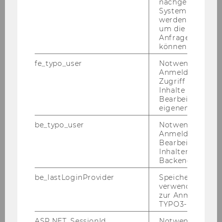
nachgelagerten
System abgefra
werden. Notwen
um die Antwort 
09. Juni 2026
Anfrage zuordne
INEQ goes Linkedin!
können.
INEQ ist nun auf Lin­ke­din aktiv - ihr fin­det uns
fe_typo_user
Notwendig für d
unter "INEQ – Re­se­arch In­sti­tu­te Eco­no­mics of
Anmeldung und
Zugriff auf gesc
Ine­qua­li­ty (WU Vi­en­na)"
Inhalte oder zur
Bearbeitung des
eigenen Profils.
be_typo_user
Notwendig für d
Anmeldung und
Bearbeitung von
Inhalten im TYP
Backend.
be_lastLoginProvider
Speichert die zul
verwendete Met
zur Anmeldung f
TYPO3-Backend.
ASP.NET_SessionId
Notwendig, um 