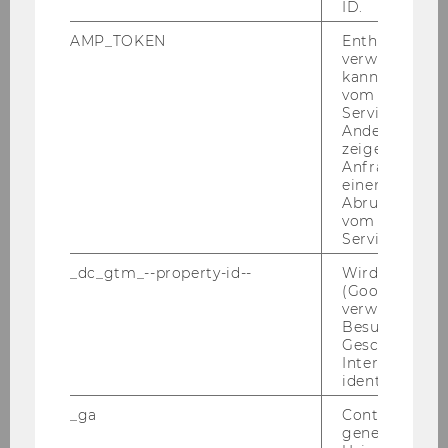
ID.
Working Paper Series #35
AMP_TOKEN
Enthält ein To
A Cen­tu­ry of Weekly Working Time Re­duc­tions:
verwendet we
A Sys­te­ma­tic Li­te­ra­tu­re Re­view and Meta-​
kann, um eine
vom AMP-Clie
Analysis (Qui­rin Dam­me­rer, Lud­wig List)
Service abzur
Andere mögli
zeigen Opt-ou
Anfrage im G
einen Fehler 
Abrufen einer
vom AMP Clie
Service an.
_dc_gtm_--property-id--
Wird von Dou
(Google Tag 
verwendet, u
Besucher nach
Geschlecht o
Interessen zu
identifizieren.
_ga
Contains a r
02. April 2026
generated use