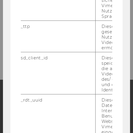
sichergestellt
Vimeo in der
Nutzer ausge
Sprache ersch
EA, 2. Ober­ge­schoß
_ttp
Dieser Cookie
Welt­han­dels­platz 1
gesetzt, um d
1020 Wien (Ös­ter­reich)
Nutzung des 
Videoplayers 
ermöglichen
CAM­PUS­PLAN
sd_client_id
Dieses Cooki
speichert Dat
die aktuellen
Videoeinstell
des/ der Benu
und einen per
Identifikatio
_rdt_uuid
Dieses Cooki
Facebook
Instagram
Blog
Daten über di
Interaktionen
Benutzer*inne
Websites, auf
YouTube
Newsletter
Bluesky
Vimeo-Video
eingebettet is