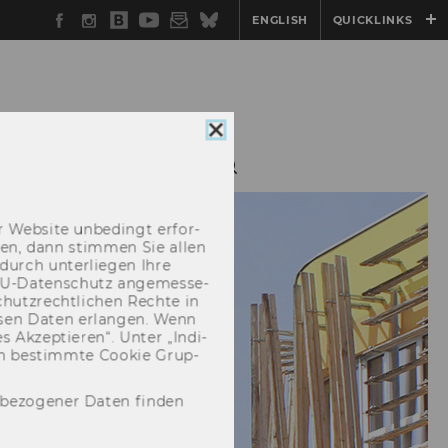
Facebook
Instagram
WU
YouTube
Newsletter
Bluesky
ENGLISH
QUICKLINKS
Blog
Cookie
Consent
E
OUTREACH
schließen
 Web­site un­be­dingt er­for­
­cken, dann stim­men Sie allen
durch un­ter­lie­gen Ihre
EU-​Datenschutz an­ge­mes­se­
hutz­recht­li­chen Rech­te in
­sen Daten er­lan­gen. Wenn
 Ak­zep­tie­ren“. Unter „In­di­
­nen be­stimm­te Coo­kie Grup­
nbezogener Daten finden