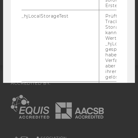
sofort nach s
DATENSCHUTZERKLÄRUNG
Erstellung ge
STUDIENBEWERBER*INNEN UND STUDIERENDE
_hjLocalStorageTest
Prüft, ob der 
COOKIE EINSTELLUNGEN
Tracking Code
Storage verw
Barrierefreiheitserklärung
kann. Wenn ja
Wert 1 gesetzt
Webseite
_hjLocalStora
gespeicherte
haben keine
Verfallszeit, 
aber fast sofo
ihrer Erstellu
gelöscht.
ACCREDITED BY:
_hjSessionStorageTest
Prüft, ob der 
Tracking Cod
EQUIS
AACSB
Storage verw
kann. Wenn ja
Wert von 1 ges
_hjIncludedInPageviewSample
Wird gesetzt
festzustellen,
AMBA
Nutzer in die
Datenstichpr