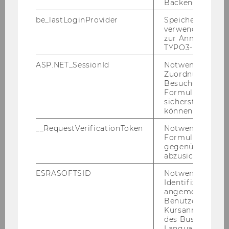
co­me, and if so, for whom.
Backend.
be_lastLoginProvider
Speichert die zul
verwendete Met
FOR AN­NOUN­CE­MENTS ON THIS PRO­JECT SEE HERE
zur Anmeldung f
TYPO3-Backend.
ASP.NET_SessionId
Notwendig, um 
The Team Mem­bers
Zuordnung von
Besucher zu
Formulareingab
sicherstellen zu
können.
__RequestVerificationToken
Notwendig, um 
Formulareingab
gegenüber Angri
abzusichern.
ESRASOFTSID
Notwendig zur
Identifizierung 
angemeldeten
Benutzers im
Kursanmeldung
des Business
Language Center