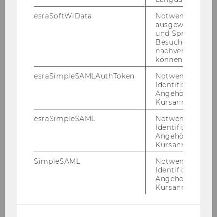
esraSoftWiData
Notwendig um
ausgewählte Sp
und Sprachkurse
Besuchers
nachverfolgen z
können.
esraSimpleSAMLAuthToken
Notwendig zur
Identifizierung 
© Sonja Spitzer
Angehörige/r für
Kursanmeldung.
Franziska Disslbacher
esraSimpleSAML
Notwendig zur
Identifizierung 
Princi­pal In­ves­ti­ga­tor & Co­or­di­na­tor
Angehörige/r für
Per­so­nal Web­site
Kursanmeldung.
Fran­zis­ka Diss­l­ba­cher is an As­si­stant Pro­fes­sor
SimpleSAML
Notwendig zur
Identifizierung 
at the De­part­ment So­cio­e­co­no­mics and the
Angehörige/r für
Re­se­arch In­sti­tu­te Eco­no­mics of Ine­qua­li­ty at
Kursanmeldung.
WU Vi­en­na. She is the Princi­pal In­ves­ti­ga­tor
and Co­or­di­na­tor of the pro­ject MOBILITY-​PATH: