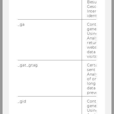
Evgeny Gushchin
Besucher nach
Geschlecht o
Interessen zu
PhD Student
identifizieren.
_ga
Contains a r
generated use
Ev­ge­ny Gush­chin is a third-​year PhD stu­dent at
Using this ID
the Cen­tral Eu­ropean Uni­ver­si­ty. He ear­ned his
Analytics can
returning use
Mas­ter’s de­gree in Eco­no­mics from the Bar­ce­
website and 
lo­na School of Eco­no­mics in 2022. His re­se­arch
data from pre
in­te­rests lie in ap­p­lied work in the fields of la­
visits.
bour eco­no­mics and fi­nan­ce. As part of the
_gat_gtag
Certain data i
MOBILITY-​PATH pro­ject, he is con­tri­bu­ting to
sent to Googl
data pro­ces­sing and ana­ly­sis over a six-​month
Analytics a 
of once per m
pe­ri­od.
long as it is s
data transfers
prevented.
_gid
Contains a r
generated use
Using this ID