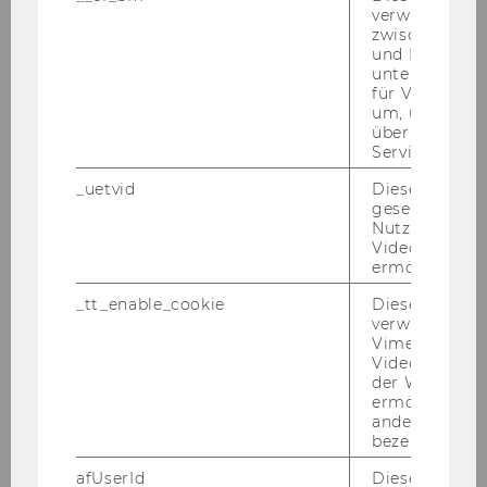
verwendet, u
zwischen Men
und Bots zu
unterscheiden.
für Vimeo no
um, um gülti
über die Nutz
© Alice Kügler
Service zu s
_uetvid
Dieses Cookie
Alice Kügler
gesetzt, um d
Nutzung des 
Princi­pal In­ves­ti­ga­tor
Videoplayers 
ermöglichen
Per­so­nal Web­site
_tt_enable_cookie
Dieses Cookie
Alice Küg­ler is an As­si­stant Pro­fes­sor at the
verwendet, u
Cen­tral Eu­ropean Uni­ver­si­ty and works on to­
Vimeo-
pics in Labor Eco­no­mics, Pu­blic Eco­no­mics,
Videoeinbett
der WU-Websi
Ine­qua­li­ty, and In­no­va­ti­on. Her re­se­arch com­bi­
ermöglichen 
nes con­vin­cing re­se­arch de­signs with large-​
andere nicht 
scale ad­mi­nis­tra­ti­ve and novel his­to­ri­cal data to
bezeichnete 
gain in­sights into policy-​relevant ques­ti­ons.
afUserId
Dieses Cooki