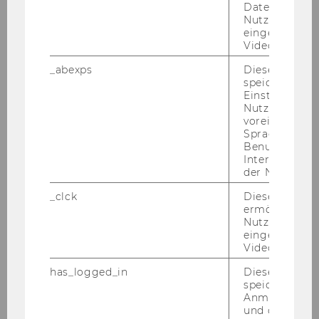
Prior to that, she com­ple­ted a PhD in Eco­no­
Daten von
mics at the Uni­ver­si­ty of Cam­bridge and work­
Nutzer*innen,
eingebettete
ed as a post­doc­to­ral re­se­ar­cher at the Cent­re
Videos intera
for Re­se­arch & Ana­ly­sis of Mi­gra­ti­on at Uni­ver­si­
_abexps
Dieses Cooki
ty Col­le­ge Lon­don. She is a princi­pal in­ves­ti­ga­
speichert get
tor for the MO­BI­LI­TY PATH pro­ject.
Einstellungen
Nutzer*in, zB.
voreingestell
Sprache, Regi
Benutzernam
Interaktionsd
der Nutzer*in
_clck
Dieses Cooki
ermöglicht di
Nutzung des
eingebettete
Video Players
has_logged_in
Dieses Cooki
speichert
Anmeldeinfo
und ob sich de