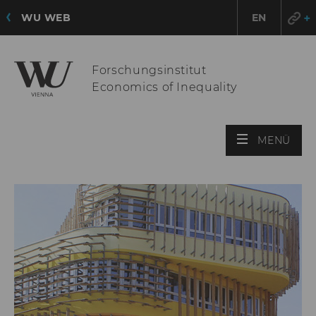
WU WEB
EN
Forschungsinstitut
Economics of Inequality
HAU
MENÜ
ÖFF