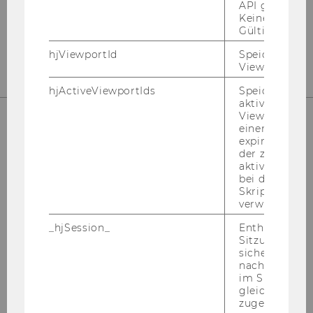
API gesendet
Keine explizit
Gültigkeitsda
KON­TAKT
hjViewportId
Speichert Ben
Viewport-Deta
hjActiveViewportIds
Speichert die
aktiven Benut
Viewports. Sp
einen
expirationTi
WIE FINDEN SIE UNS?
der zur Valid
aktiver Ansic
bei der
Skriptinitiali
verwendet wir
EA, 2. Ober­ge­schoß
_hjSession_
Enthält die ak
Welt­han­dels­platz 1
Sitzungsdaten.
1020 Wien (Ös­ter­reich)
sicher, dass
nachfolgende
im Sitzungsfe
gleichen Sitz
CAM­PUS­PLAN
zugeordnet w