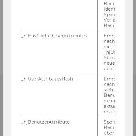
Benutzersitz
UnionPro
identifizieren.
Speicherdaue
Verlängert sic
MOBILITY-PATH
Benutzeraktivi
_hjHasCachedUserAttributes
Ermöglicht e
nachzuvollzie
Announcements
die Daten in
_hjUserAttrib
Storage auf 
neuesten Stan
oder nicht.
_hjUserAttributesHash
Ermöglicht e
nachzuvollzie
sich ein
ECONOMICS OF INEQUALITY
Benutzerattri
geändert hat
aktualisiert 
muss.
_hjBenutzerAttribute
Speichert
Tel.:
+43 (1) 31336 -
6290
Benutzerattri
E-​Mail:
ineq@wu.ac.at
über die Hotja