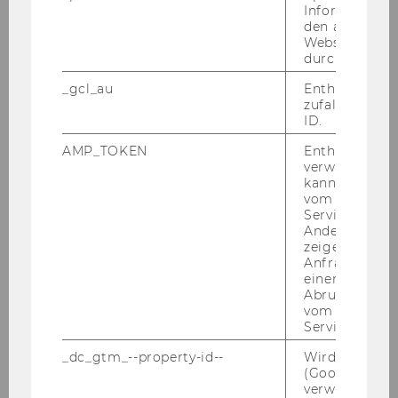
Informatione
den aktuellen
Webseitenbe
durch Matom
_gcl_au
Enthält eine
zufallsgenerie
ID.
AMP_TOKEN
Enthält ein To
verwendet we
kann, um eine
vom AMP-Clie
Service abzur
Andere mögli
zeigen Opt-ou
Anfrage im G
einen Fehler 
Abrufen einer
vom AMP Clie
Service an.
_dc_gtm_--property-id--
Wird von Dou
(Google Tag 
verwendet, u