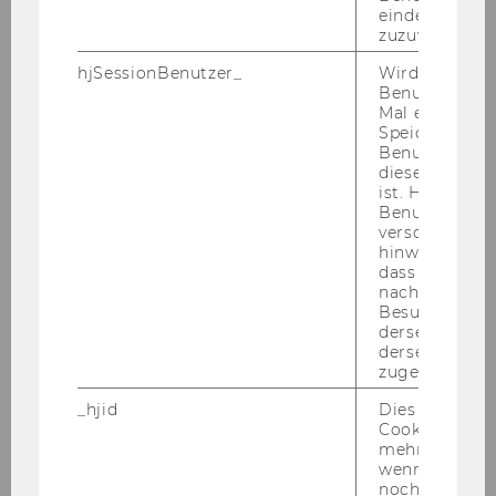
eindeutige ID
zuzuweisen
hjSessionBenutzer_
Wird gesetzt,
Benutzer zum
Mal eine Seite
Speichert die 
Benutzer-ID, d
diese Seite e
ist. Hotjar ver
Benutzer nich
verschiedene
hinweg.Stellt 
dass Daten v
nachfolgende
© Anna-Magdalena Schwarz
Besuchen auf
derselben We
Anna Schwarz
derselben Ben
zugeordnet w
Post­Doc­to­ral Re­se­ar­cher
_hjid
Dies ist ein al
Per­so­nal Web­site
Cookie, das wi
mehr setzen, 
Anna Schwarz is a Post­Doc­to­ral Re­se­ar­cher at
wenn ein Benu
the Cen­tral Eu­ropean Uni­ver­si­ty. She com­ple­
noch in sein