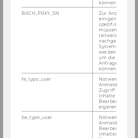
können.
tio­nal mo­bi­li­ty, and stu­dies to what ex­tent
these ef­fects are dri­ven by schools. In Aus­tria,
BACH_PRXY_SN
Zur Anzeige von
einigen WU-
40 per­cent of young adults enter the labor
spezifischen Inh
mar­ket after com­pul­so­ry schoo­ling via vo­ca­tio­
müssen Informa
nal trai­ning sche­mes. Part three of the
teilweise von
nachgelagerten
MOBILITY-​PATH pro­ject fo­cu­ses on the im­pact
System abgefra
of vo­ca­tio­nal trai­ning on so­cial mo­bi­li­ty. As the
werden. Notwen
de­mand for vo­ca­tio­nal trai­ning oc­cu­pa­ti­ons de­
um die Antwort 
Anfrage zuordne
pends on eco­no­mic con­di­ti­ons, MOBILITY-​
können.
PATH pro­po­ses to in­ves­ti­ga­te the cau­sal link
fe_typo_user
Notwendig für d
bet­ween trade-​induced chan­ges in the de­
Anmeldung und
mand for dif­fe­rent oc­cu­pa­tio­nal skills and so­cial
Zugriff auf gesc
mo­bi­li­ty among those who com­ple­ted vo­ca­tio­
Inhalte oder zur
Bearbeitung des
nal trai­ning. Fi­nal­ly, ob­tai­ning ter­tia­ry edu­ca­ti­on
eigenen Profils.
in Aus­tria is a main pa­thway to hig­her in­co­mes.
We in­ves­ti­ga­te if at­ten­ding and com­ple­ting a
be_typo_user
Notwendig für d
Anmeldung und
de­gree by type of in­sti­tu­ti­on and field of study
Bearbeitung von
in­crea­ses up­ward mo­bi­li­ty in edu­ca­ti­on and in­
Inhalten im TYP