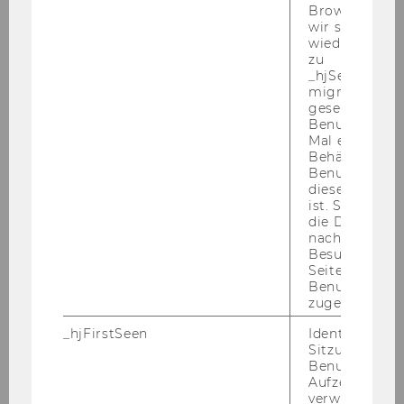
Browser hat,
ted her PhD at the Vi­en­na Uni­ver­si­ty of Eco­no­
wir seinen We
mic & Busi­ness in 2023. Her re­se­arch areas are
wiederverwen
Labor eco­no­mics, Ine­qua­li­ty, and Pu­blic Eco­no­
zu
_hjSessionUser
mics. She works with ad­mi­nis­tra­ti­ve data, but
migrieren. Wi
also large-​scale in­ter­na­tio­nal sur­veys and ap­p­
gesetzt, wenn
lies mi­cro­e­co­no­metric me­thods, as well as ex­
Benutzer zum
Mal eine Seite
pe­ri­men­tal me­thods to ans­wer her re­se­arch
Behält die Hot
ques­ti­ons. At INEQ, she is cur­r­ent­ly working on
Benutzer-ID be
the pro­ject “MOBILITY-​PATH: Mul­ti­di­men­sio­nal
diese Seite e
ist. Stellt sic
In­ter­ge­nera­tio­nal Mo­bi­li­ty and Pa­thways to Up­
die Daten von
ward Mo­bi­li­ty,” fun­ded by the Vi­en­na Sci­ence
nachfolgende
and Tech­no­lo­gy Fund.
Besuchen der
Seite derselb
Benutzer-ID
zugeordnet w
_hjFirstSeen
Identifiziert d
Sitzung eines
Laufende Projekte (Auswahl)
Benutzers. Wi
Aufzeichnungs
verwendet, u