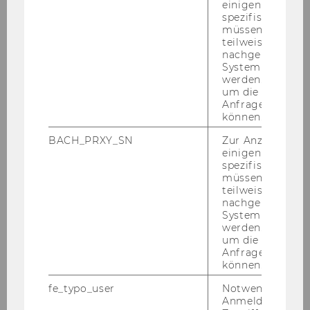
einigen WU-
spezifischen Inh
müssen Informa
Personal
teilweise von
nachgelagerten
System abgefra
Lehre
werden. Notwen
um die Antwort 
Projekte
Anfrage zuordne
können.
BACH_PRXY_SN
Zur Anzeige von
On the Very Idea of Context
einigen WU-
spezifischen Inh
Transparentes Weiß
müssen Informa
teilweise von
nachgelagerten
Moralische Intuitionen
System abgefra
werden. Notwen
Wahrheitskonditionale Semantik -
um die Antwort 
Davidson, Quine, Tarski
Anfrage zuordne
können.
Nachhaltige Führung
fe_typo_user
Notwendig für d
Anmeldung und