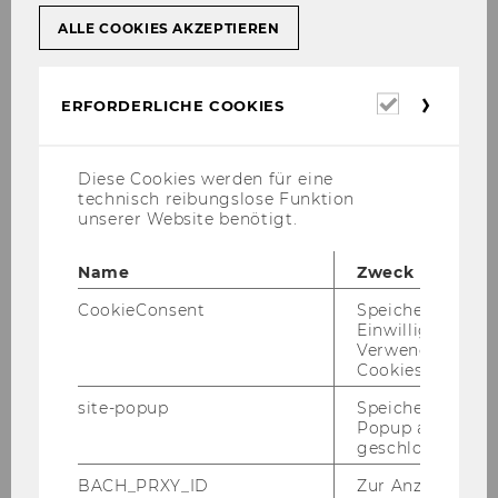
Da­vid­son
ALLE COOKIES AKZEPTIEREN
For­schungs­be­reich
Phi­lo­so­phie der
Spra­che, Phi­lo­so­phie
Erforderl
ERFORDERLICHE COOKIES
Cookies
Inhalt
Diese Cookies werden für eine
Siehe Fides-​Datenbank
technisch reibungslose Funktion
unserer Website benötigt.
Forschungsergebnis
Name
Zweck
Der For­schungs­be­richt liegt seit De­zem­ber
CookieConsent
Speichert Ihre
2009 auf.
Einwilligung zur
Verwendung vo
Cookies.
site-popup
Speichert ob ein
Popup ausgefüll
geschlossen wur
Philosophy
BACH_PRXY_ID
Zur Anzeige von