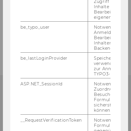
Wahrheit, Wahrnehmung und Bewertung
Zugriff auf gesc
Inhalte oder zur
Bearbeitung des
eigenen Profils.
Conferences, Workshops & Vorträge
be_typo_user
Notwendig für d
Anmeldung und
Wirtschafts- und Sozialgeschichte
Bearbeitung von
Inhalten im TYP
Backend.
Sozioökonomie
be_lastLoginProvider
Speichert die zul
verwendete Met
zur Anmeldung f
TYPO3-Backend.
ASP.NET_SessionId
Notwendig, um 
Zuordnung von
AO. UNIV. PROF. DR. PHIL. GA­BRIE­
Besucher zu
Formulareingab
LE MRAS
sicherstellen zu
können.
__RequestVerificationToken
Notwendig, um 
Formulareingab
gegenüber Angri