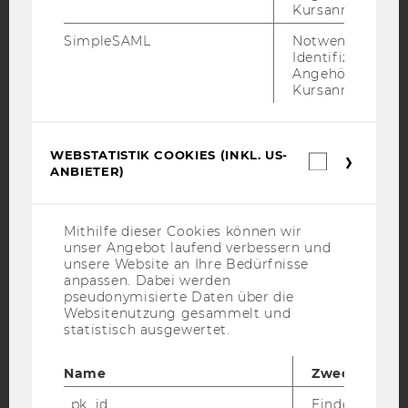
YouTube
Newsletter
Bluesky
Kursanmeldung.
SimpleSAML
Notwendig zur
Identifizierung 
Angehörige/r für
Kursanmeldung.
IMPRESSUM
BARRIEREFREIHEITSERKLÄRUNG WEBSEITE
WEBSTATISTIK COOKIES (INKL. US-
Webstatis
DATENSCHUTZERKLÄRUNG
ANBIETER)
Cookies
(inkl.
DATENSCHUTZERKLÄRUNG SOCIAL MEDIA
US-
DATENSCHUTZERKLÄRUNG
Anbieter)
Mithilfe dieser Cookies können wir
STUDIENBEWERBER*INNEN UND STUDIERENDE
unser Angebot laufend verbessern und
unsere Website an Ihre Bedürfnisse
COOKIE EINSTELLUNGEN
anpassen. Dabei werden
pseudonymisierte Daten über die
Barrierefreiheitserklärung
Websitenutzung gesammelt und
statistisch ausgewertet.
Webseite
Name
Zweck
_pk_id
Eindeutige