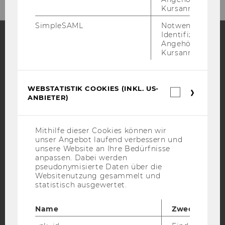
Kursanmeldung.
SimpleSAML
Notwendig zur
Identifizierung 
Angehörige/r für
Kursanmeldung.
Facebook
Instagram
Blog
WEBSTATISTIK COOKIES (INKL. US-
Webstatis
YouTube
Newsletter
Bluesky
ANBIETER)
Cookies
(inkl.
US-
Anbieter)
Mithilfe dieser Cookies können wir
unser Angebot laufend verbessern und
unsere Website an Ihre Bedürfnisse
anpassen. Dabei werden
IMPRESSUM
pseudonymisierte Daten über die
BARRIEREFREIHEITSERKLÄRUNG WEBSEITE
Websitenutzung gesammelt und
statistisch ausgewertet.
DATENSCHUTZERKLÄRUNG
DATENSCHUTZERKLÄRUNG SOCIAL MEDIA
Name
Zweck
DATENSCHUTZERKLÄRUNG