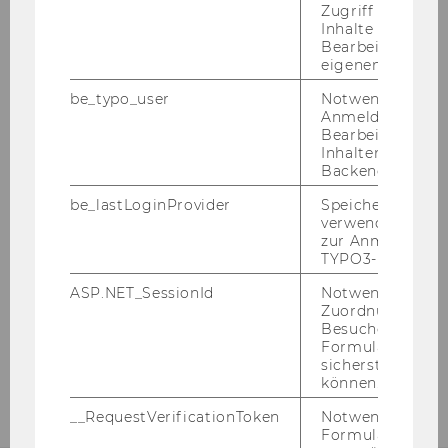
Zugriff auf gesc
Inhalte oder zur
Moralische Intuitionen
Bearbeitung des
eigenen Profils.
Wahrheitskonditionale Semantik -
be_typo_user
Notwendig für d
Davidson, Quine, Tarski
Anmeldung und
Bearbeitung von
Nachhaltige Führung
Inhalten im TYP
Backend.
Wahrheit, Wahrnehmung und Bewertung
be_lastLoginProvider
Speichert die zul
verwendete Met
zur Anmeldung f
Conferences, Workshops & Vorträge
TYPO3-Backend.
ASP.NET_SessionId
Notwendig, um 
Wirtschafts- und Sozialgeschichte
Zuordnung von
Besucher zu
Formulareingab
Sozioökonomie
sicherstellen zu
können.
__RequestVerificationToken
Notwendig, um 
Formulareingab