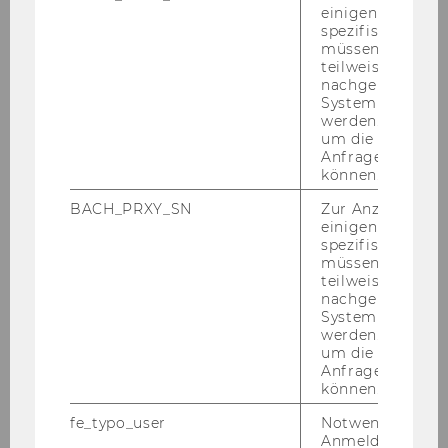
Der For­schungs­be­richt von Ga­brie­le Mras und
einigen WU-
spezifischen Inh
Ste­fan Rie­gel­nik liegt seit De­zem­ber 2009 auf.
müssen Informa
teilweise von
nachgelagerten
System abgefra
werden. Notwen
um die Antwort 
Anfrage zuordne
Philosophy
können.
BACH_PRXY_SN
Zur Anzeige von
einigen WU-
Personal
spezifischen Inh
müssen Informa
teilweise von
Lehre
nachgelagerten
System abgefra
werden. Notwen
Projekte
um die Antwort 
Anfrage zuordne
können.
On the Very Idea of Context
fe_typo_user
Notwendig für d
Anmeldung und
Transparentes Weiß