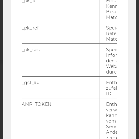
_pk_id
Eindeutige
STUDIENBEWERBER*INNEN UND STUDIERENDE
Kennzeichnun
COOKIE EINSTELLUNGEN
Besuchers du
Matomo.
Barrierefreiheitserklärung
_pk_ref
Speicherung 
Referrers dur
Webseite
Matomo.
_pk_ses
Speicherung 
Informatione
den aktuellen
Webseitenbe
durch Matom
ACCREDITED BY:
_gcl_au
Enthält eine
zufallsgenerie
EQUIS
AACSB
ID.
AMP_TOKEN
Enthält ein To
verwendet we
kann, um eine
vom AMP-Clie
AMBA
Service abzur
Andere mögli
zeigen Opt-ou