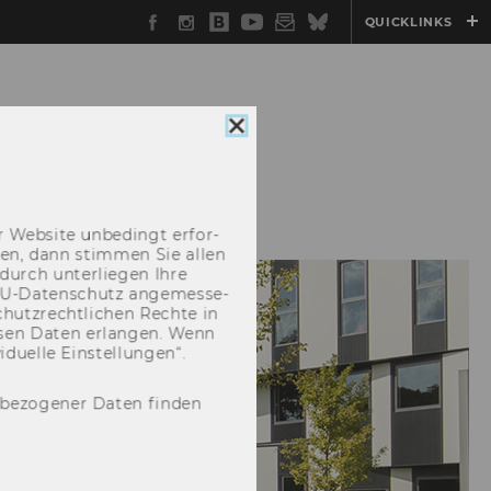
Facebook
Instagram
WU
YouTube
Newsletter
Bluesky
QUICKLINKS
Blog
Cookie
Consent
schließen
EN
ÜBER UNS
 Web­site un­be­dingt er­for­
­cken, dann stim­men Sie allen
durch un­ter­lie­gen Ihre
EU-​Datenschutz an­ge­mes­se­
hutz­recht­li­chen Rech­te in
­sen Daten er­lan­gen. Wenn
u­el­le Ein­stel­lun­gen“.
nbezogener Daten finden