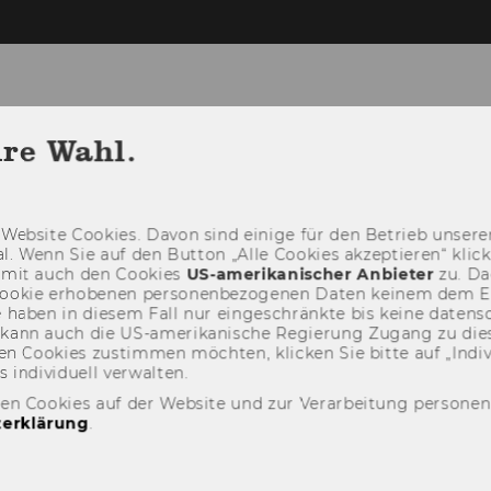
nen und Social Impact
hre Wahl.
NG
PUBLIKATIONEN
VERANSTALTUNG
Web­site Coo­kies. Davon sind ei­ni­ge für den Be­trieb un­se­rer
­nal. Wenn Sie auf den But­ton „Alle Coo­kies ak­zep­tie­ren“ kli
damit auch den Coo­kies
US-​amerikanischer An­bie­ter
zu. Da­
oo­kie er­ho­be­nen per­so­nen­be­zo­ge­nen Daten kei­nem dem 
haben in die­sem Fall nur ein­ge­schränk­te bis keine da­ten­sc
e kann auch die US-​amerikanische Re­gie­rung Zu­gang zu die
n Coo­kies zu­stim­men möch­ten, kli­cken Sie bitte auf „In­di­vi­d
n­di­vi­du­ell ver­wal­ten.
den Cookies auf der Website und zur Verarbeitung persone
erklärung
.