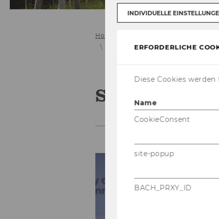
INDIVIDUELLE EINSTELLUNG
Home
Veranstaltungen
NPO-F
ERFORDERLICHE COOK
NPO-Forum 2026: Vortragenden
Diese Cookies werden f
Stefan Leeb
Name
CookieConsent
site-popup
BACH_PRXY_ID