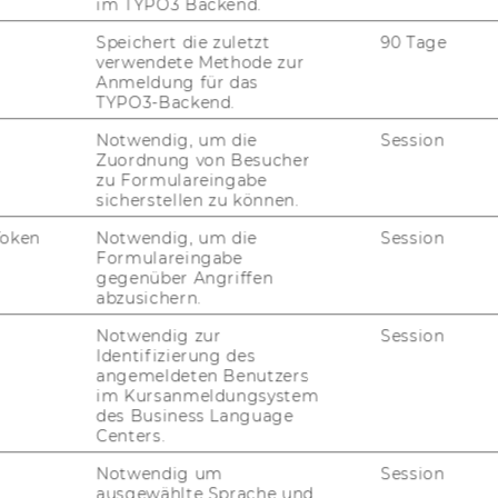
im TYPO3 Backend.
Speichert die zuletzt
90 Tage
verwendete Methode zur
Anmeldung für das
TYPO3-Backend.
Notwendig, um die
Session
Zuordnung von Besucher
zu Formulareingabe
uTube
Newsletter
Bluesky
ACCREDITED B
sicherstellen zu können.
EQUIS
AAC
Token
Notwendig, um die
Session
Formulareingabe
gegenüber Angriffen
abzusichern.
Notwendig zur
Session
G WEBSEITE
Identifizierung des
angemeldeten Benutzers
im Kursanmeldungsystem
IAL MEDIA
des Business Language
Centers.
UDIENBEWERBER*INNEN
Notwendig um
Session
ausgewählte Sprache und