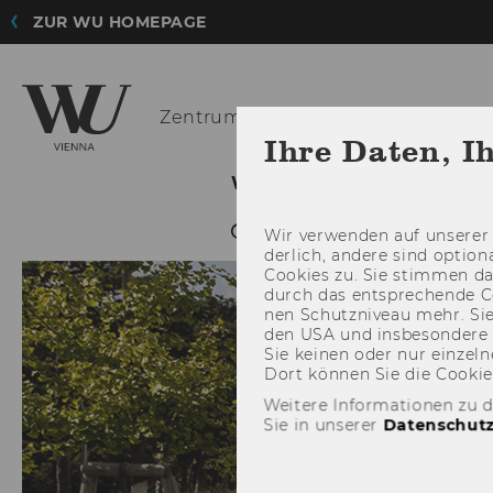
ZUR WU HOMEPAGE
Zentrum für
Nonprofit-Organisatio
Ihre Daten, I
WIR FÜR SIE
FORSCHU
Wir ver­wen­den auf un­se­rer 
der­lich, an­de­re sind op­tio
Coo­kies zu. Sie stim­men 
durch das ent­spre­chen­de C
nen Schutz­ni­veau mehr. Sie 
den USA und ins­be­son­de­r
Sie kei­nen oder nur ein­zel­ne
Dort kön­nen Sie die Coo­kies i
Weitere Informationen zu 
Sie in unserer
Datenschutz