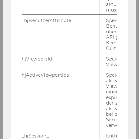
aktualisiert 
muss.
_hjBenutzerAttribute
Speichert
Benutzerattri
über die Hotja
API gesendet
Keine explizit
Gültigkeitsda
hjViewportId
Speichert Ben
Viewport-Deta
hjActiveViewportIds
Speichert die
aktiven Benut
Viewports. Sp
einen
expirationTi
der zur Valid
aktiver Ansic
bei der
Skriptinitiali
verwendet wir
_hjSession_
Enthält die ak