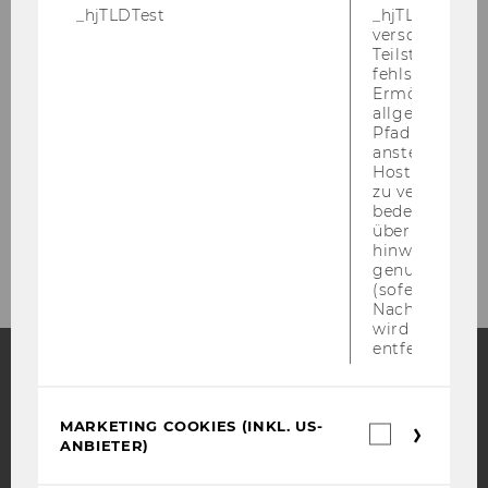
NPO-Forum 2026: Anmeldung und Preise
_hjTLDTest
_hjTLDTest-Co
verschiedene
Teilstrings, bi
NPO-Forum 2026: Fotos
fehlschlägt.
Ermöglicht, 
NPO-Forum: Veranstaltungsort
allgemeinsten
Pfad zu ermitt
anstelle des
Hostnamens d
NPO-Forum 2025
zu verwenden 
bedeutet, das
über Subdom
NPO-Forum 2024
hinweg geme
genutzt werd
(sofern zutref
Nach dieser 
wird das Cook
entfernt.
Facebook
Instagram
Blog
MARKETING COOKIES (INKL. US-
Marketin
ANBIETER)
Cookies
(inkl.