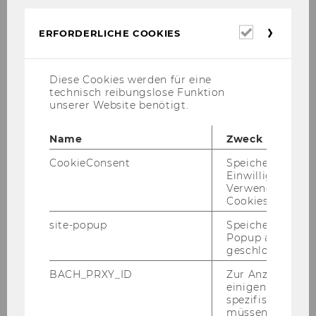
Erforderl
ERFORDERLICHE COOKIES
Cookies
Diese Cookies werden für eine
technisch reibungslose Funktion
unserer Website benötigt.
Name
Zweck
CookieConsent
Speichert Ihre
Einwilligung zur
Verwendung vo
Cookies.
site-popup
Speichert ob ein
Popup ausgefüll
geschlossen wur
BACH_PRXY_ID
Zur Anzeige von
einigen WU-
spezifischen Inh
müssen Informa