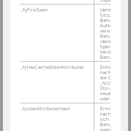
_hjFirstSeen
Identifiziert d
Sitzung eines
Benutzers. Wi
Aufzeichnungs
verwendet, u
Benutzersitz
identifizieren.
Speicherdaue
Verlängert sic
Benutzeraktivi
_hjHasCachedUserAttributes
Ermöglicht e
nachzuvollzie
die Daten in
_hjUserAttrib
Storage auf 
neuesten Stan
oder nicht.
_hjUserAttributesHash
Ermöglicht e
nachzuvollzie
sich ein
Benutzerattri
geändert hat