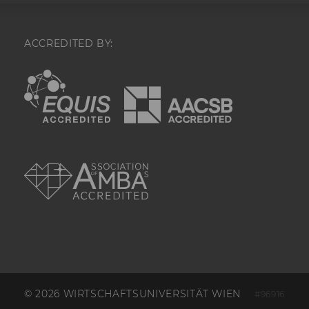
ausspielen.
_gcl_au
Enthält eine zufal
User-ID.
ACCREDITED BY:
_gcl_aw
Dieses Cookie wird
EQUIS
AACSB
wenn ein User über
auf eine Google W
auf die Website ge
enthält Informatio
welche Werbeanzei
wurde.
AMBA
xs
Wird verwendet, u
Facebook-Sitzung
aufrechtzuerhalten
funktioniert in Ve
dem c_user-Cookie
Identität des Users
Facebook zu authen
fr
Wird verwendet, 
Werbeanzeigen aus
ihre Relevanz zu 
verbessern.
© 2026 WIRTSCHAFTSUNIVERSITÄT WIEN
#96916