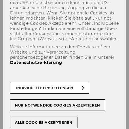
den USA und ins­be­son­de­re kann auch die US-​
amerikanische Re­gie­rung Zu­gang zu die­sen
Daten er­lan­gen. Wenn Sie op­tio­na­le Coo­kies ab­
leh­nen möch­ten, kli­cken Sie bitte auf „Nur not­
wen­di­ge Coo­kies Ak­zep­tie­ren“. Unter „In­di­vi­du­el­le
Ein­stel­lun­gen“ fin­den Sie eine voll­stän­di­ge Über­
sicht aller Coo­kies und kön­nen be­stimm­te Coo­
kie Grup­pen (Web­sta­tis­tik, Mar­ke­ting) aus­wäh­len.
Weitere Informationen zu den Cookies auf der
Website und zur Verarbeitung
personenbezogener Daten finden Sie in unserer
Datenschutzerklärung
.
INDIVIDUELLE EINSTELLUNGEN
NUR NOTWENDIGE COOKIES AKZEPTIEREN
ALLE COOKIES AKZEPTIEREN