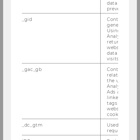
data transfers
prevented.
_gid
Contains a r
generated use
Using this ID
Analytics can
returning use
website and 
data from pre
visits.
_gac_gb
Contains cam
related infor
the user. If G
Analytics and
Ads accounts 
linked, the co
tags on the G
website read 
cookie.
_dc_gtm
Used to throt
request rate.