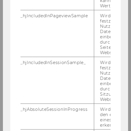
kann. Wenn ja
Wert von 1 ges
_hjIncludedInPageviewSample
Wird gesetzt
festzustellen,
Nutzer in die
Datenstichpr
einbezogen wi
durch das
Seitenaufrufli
Website defini
_hjIncludedInSessionSample_
Wird gesetzt
festzustellen,
Nutzer in die
Datenstichpr
NPO-Forum
einbezogen wi
durch das täg
Sitzungslimit 
Website defini
NPO-Forum 2027
_hjAbsoluteSessionInProgress
Wird verwend
den ersten Se
NPO-Forum 2026
eines Benutze
erkennen.