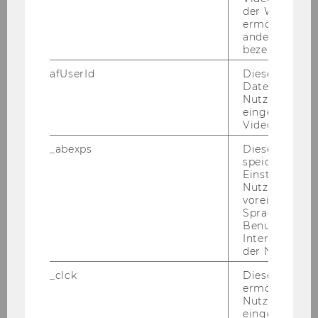
der WU-Websi
ermöglichen 
andere nicht 
bezeichnete 
afUserId
Dieses Cooki
Daten von
Nutzer*innen,
eingebettete
Videos intera
_abexps
Dieses Cooki
speichert get
Einstellungen
Nutzer*in, zB.
voreingestell
Sprache, Regi
Benutzernam
Interaktionsd
der Nutzer*in
_clck
Dieses Cooki
ermöglicht di
Nutzung des
eingebettete