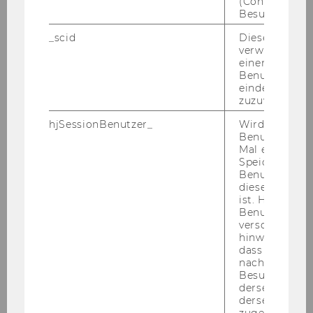
(Consent) ein
Besuchers.
_scid
Dieses Cookie
verwendet, u
einem/einer
Benutzer*in e
eindeutige ID
zuzuweisen
hjSessionBenutzer_
Wird gesetzt,
Benutzer zum
Mal eine Seite
Speichert die 
Benutzer-ID, d
diese Seite e
ist. Hotjar ver
Benutzer nich
verschiedene
hinweg.Stellt 
dass Daten v
nachfolgende
Besuchen auf
derselben We
derselben Ben
zugeordnet w