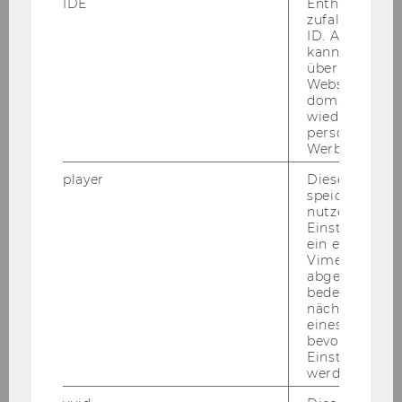
IDE
Enthält eine
zufallsgenerie
ID. Anhand di
kann Google 
über verschie
Websites
domainübergr
wiedererkenn
personalisiert
Werbung auss
player
Dieses Cooki
speichert
nutzerspezifi
Einstellungen
ein eingebett
Vimeo-Video
abgespielt wi
bedeutet, das
nächsten Ans
eines Vimeo-V
bevorzugten
Einstellungen
werden.