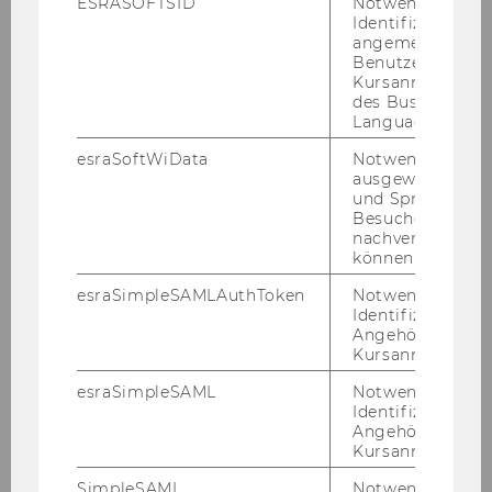
ESRASOFTSID
Notwendig zur
Identifizierung 
angemeldeten
Benutzers im
Kursanmeldung
des Business
Language Center
esraSoftWiData
Notwendig um
ausgewählte Sp
und Sprachkurse
Besuchers
nachverfolgen z
können.
esraSimpleSAMLAuthToken
Notwendig zur
Identifizierung 
Angehörige/r für
Kursanmeldung.
esraSimpleSAML
Notwendig zur
Identifizierung 
Angehörige/r für
Kursanmeldung.
SimpleSAML
Notwendig zur