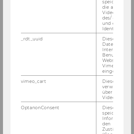
speichert Dat
die aktuellen
Videoeinstell
des/ der Benu
und einen per
Identifikatio
_rdt_uuid
Dieses Cooki
Daten über di
Interaktionen
Benutzer*inne
Websites, auf
Vimeo-Video
eingebettet is
vimeo_cart
Dieses Cookie
verwendet, u
überprüfen, wi
Video abgespi
OptanonConsent
Dieses Cooki
speichert
Informatione
den
Zustimmungs