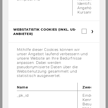
Identifizierung 
Angehörige/r für
Kursanmeldung.
WEBSTATISTIK COOKIES (INKL. US-
Webstatis
ANBIETER)
Cookies
(inkl.
US-
Anbieter)
Mithilfe dieser Cookies können wir
unser Angebot laufend verbessern und
unsere Website an Ihre Bedürfnisse
anpassen. Dabei werden
pseudonymisierte Daten über die
Websitenutzung gesammelt und
statistisch ausgewertet.
Name
Zweck
_pk_id
Eindeutige
Kennzeichnun
Besuchers du