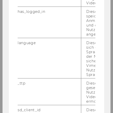
Video Players
has_logged_in
Dieses Cooki
speichert
Anmeldeinfo
und ob sich de
Nutzer*in jem
angemeldet h
language
Dieses Cooki
sich die
Spracheinstel
der Nutzer*in
sichergestellt
Vimeo in der
Nutzer ausge
Sprache ersch
_ttp
Dieser Cookie
gesetzt, um d
Nutzung des 
Videoplayers 
ermöglichen
sd_client_id
Dieses Cooki