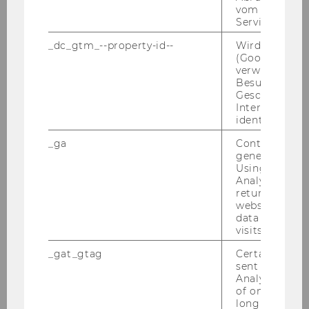
vom AMP Clie
Service an.
_dc_gtm_--property-id--
Wird von Dou
(Google Tag 
verwendet, u
Besucher nach
Geschlecht o
Interessen zu
identifizieren.
_ga
Contains a r
generated use
Using this ID
Analytics can
returning use
website and 
data from pre
visits.
_gat_gtag
Certain data i
sent to Googl
Analytics a 
of once per m
long as it is s