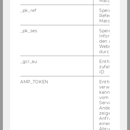
Matomo.
_pk_ref
Speicherung 
Referrers dur
Matomo.
_pk_ses
Speicherung 
Informatione
den aktuellen
Webseitenbe
durch Matom
_gcl_au
Enthält eine
zufallsgenerie
ID.
AMP_TOKEN
Enthält ein To
verwendet we
kann, um eine
vom AMP-Clie
Service abzur
Andere mögli
zeigen Opt-ou
Anfrage im G
einen Fehler 
Abrufen einer