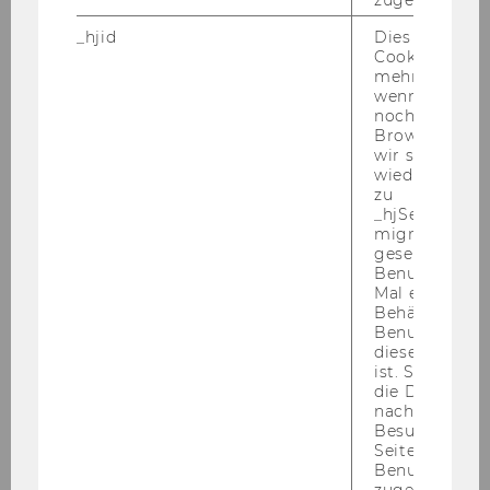
_hjid
Dies ist ein al
Cookie, das wi
mehr setzen, 
wenn ein Benu
noch in sein
Browser hat,
wir seinen We
wiederverwen
zu
_hjSessionUser
migrieren. Wi
gesetzt, wenn
Benutzer zum
Mal eine Seite
Behält die Hot
Benutzer-ID be
diese Seite e
ist. Stellt sic
die Daten von
nachfolgende
Besuchen der
Seite derselb
Benutzer-ID
zugeordnet w