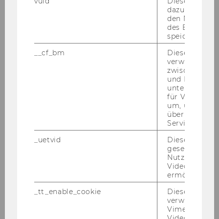
vuid
Dieser Cookie
dazu eingeset
den Nutzungs
des Benutzers
speichern.
__cf_bm
Dieses Cookie
verwendet, u
zwischen Men
und Bots zu
unterscheiden.
für Vimeo no
um, um gülti
über die Nutz
Service zu s
_uetvid
Dieses Cookie
gesetzt, um d
Nutzung des 
Videoplayers 
ermöglichen
_tt_enable_cookie
Dieses Cookie
verwendet, u
Vimeo-
Videoeinbett