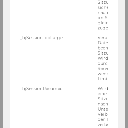
Sitzungsdaten.
sicher, dass
nachfolgende
im Sitzungsfe
gleichen Sitz
zugeordnet w
_hjSessionTooLarge
Veranlasst Hot
Datenerfassu
beenden, wen
Sitzung zu vie
Wird automat
durch ein Sig
Servers best
wenn die Sitz
Limit überschr
_hjSessionResumed
Wird gesetzt,
eine
Sitzung/Aufz
nach einer
Unterbrechun
Verbindung w
den Hotjar-Se
verbunden wir