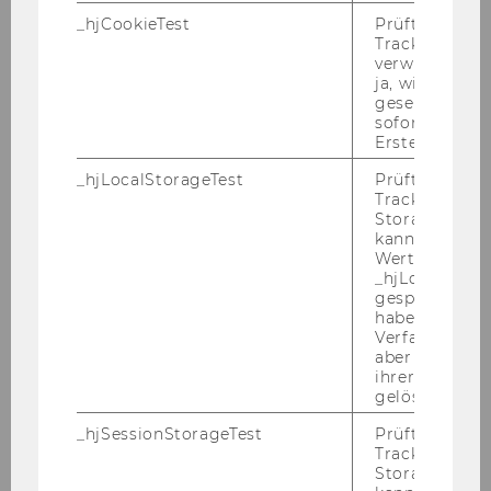
_hjCookieTest
Prüft, ob der 
Tracking Cod
verwenden ka
ja, wird ein W
gesetzt. Wird 
sofort nach s
Erstellung ge
_hjLocalStorageTest
Prüft, ob der 
Tracking Code
Storage verw
kann. Wenn ja
Wert 1 gesetzt
_hjLocalStora
gespeicherte
haben keine
Verfallszeit, 
aber fast sofo
ihrer Erstellu
gelöscht.
_hjSessionStorageTest
Prüft, ob der 
Tracking Cod
Storage verw