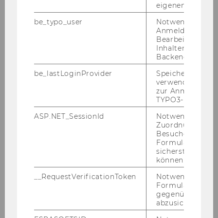
eigenen Profils.
be_typo_user
Notwendig für d
Anmeldung und
Bearbeitung von
Inhalten im TYP
Backend.
be_lastLoginProvider
Speichert die zul
verwendete Met
zur Anmeldung f
TYPO3-Backend.
ASP.NET_SessionId
Notwendig, um 
Zuordnung von
Besucher zu
Formulareingab
sicherstellen zu
können.
__RequestVerificationToken
Notwendig, um 
Formulareingab
gegenüber Angri
abzusichern.