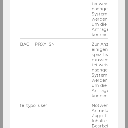
teilweise von
nachgelagerten
System abgefra
werden. Notwen
um die Antwort 
Anfrage zuordne
können.
BACH_PRXY_SN
Zur Anzeige von
einigen WU-
spezifischen Inh
müssen Informa
teilweise von
nachgelagerten
System abgefra
werden. Notwen
um die Antwort 
Anfrage zuordne
können.
fe_typo_user
Notwendig für d
Anmeldung und
Zugriff auf gesc
Inhalte oder zur
Bearbeitung des