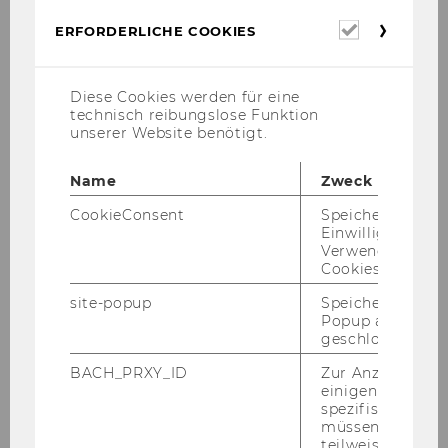
2024
Erforderl
ERFORDERLICHE COOKIES
Cookies
2023
Diese Cookies werden für eine
technisch reibungslose Funktion
unserer Website benötigt.
2022
Name
Zweck
CookieConsent
Speichert Ihre
Einwilligung zur
2021
Verwendung vo
Cookies.
site-popup
Speichert ob ein
2020
Popup ausgefüll
geschlossen wur
BACH_PRXY_ID
Zur Anzeige von
einigen WU-
2019
spezifischen Inh
müssen Informa
teilweise von