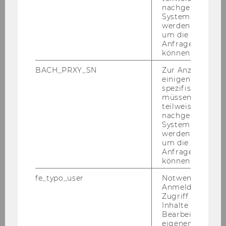
nachgelagerten
2018
System abgefra
werden. Notwen
um die Antwort 
Anfrage zuordne
2017
können.
BACH_PRXY_SN
Zur Anzeige von
einigen WU-
spezifischen Inh
müssen Informa
teilweise von
nachgelagerten
Zentrum für Nonprofit-Organisationen
System abgefra
und Social Impact
werden. Notwen
um die Antwort 
Anfrage zuordne
können.
Wir für Sie
fe_typo_user
Notwendig für d
Anmeldung und
Zugriff auf gesc
Forschung
Inhalte oder zur
Bearbeitung des
Publikationen
eigenen Profils.