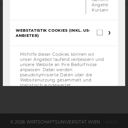
Angehörige/r für
Kursanmeldung.
ACCREDITED BY:
EQUIS
AACSB
WEBSTATISTIK COOKIES (INKL. US-
Webstatis
ANBIETER)
Cookies
(inkl.
US-
Anbieter)
Mithilfe dieser Cookies können wir
unser Angebot laufend verbessern und
AMBA
unsere Website an Ihre Bedürfnisse
anpassen. Dabei werden
pseudonymisierte Daten über die
Websitenutzung gesammelt und
statistisch ausgewertet.
Name
Zweck
_pk_id
Eindeutige
Kennzeichnun
Besuchers du
© 2026 WIRTSCHAFTSUNIVERSITÄT WIEN
#93011
Matomo.