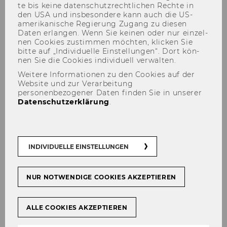
te bis keine da­ten­schutz­recht­li­chen Rech­te in
den USA und ins­be­son­de­re kann auch die US-​
amerikanische Re­gie­rung Zu­gang zu die­sen
Daten er­lan­gen. Wenn Sie kei­nen oder nur ein­zel­
nen Coo­kies zu­stim­men möch­ten, kli­cken Sie
bitte auf „In­di­vi­du­el­le Ein­stel­lun­gen“. Dort kön­
nen Sie die Coo­kies in­di­vi­du­ell ver­wal­ten.
Weitere Informationen zu den Cookies auf der
Website und zur Verarbeitung
personenbezogener Daten finden Sie in unserer
Veranstaltungen
Datenschutzerklärung
.
INDIVIDUELLE EINSTELLUNGEN
2026
NUR NOTWENDIGE COOKIES AKZEPTIEREN
2025
ALLE COOKIES AKZEPTIEREN