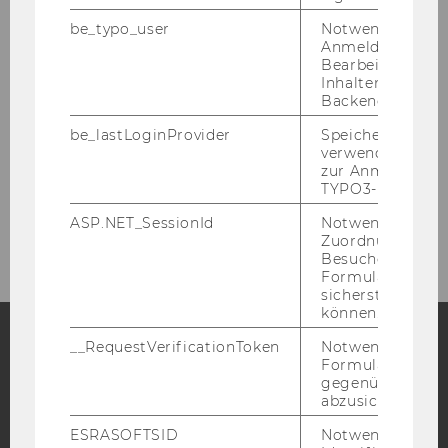
be_typo_user
Notwendig für d
Veranstaltungen
Anmeldung und
Bearbeitung von
Inhalten im TYP
Backend.
NPO-Forum
be_lastLoginProvider
Speichert die zul
Weitere Veranstaltungen
verwendete Met
zur Anmeldung f
TYPO3-Backend.
Über Uns
ASP.NET_SessionId
Notwendig, um 
Zuordnung von
Besucher zu
Formulareingab
sicherstellen zu
können.
__RequestVerificationToken
Notwendig, um 
Formulareingab
Facebook
Instagram
Blog
gegenüber Angri
abzusichern.
ESRASOFTSID
Notwendig zur