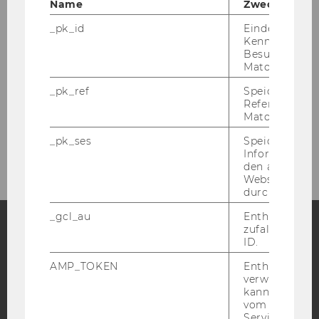
Name
Zweck
_pk_id
Eindeutige
2020
Kennzeichnun
Besuchers du
2019
Matomo.
_pk_ref
Speicherung 
2018
Referrers dur
Matomo.
2017
_pk_ses
Speicherung 
Informatione
den aktuellen
Webseitenbe
durch Matom
_gcl_au
Enthält eine
zufallsgenerie
ID.
Facebook
Instagram
Blog
AMP_TOKEN
Enthält ein To
verwendet we
kann, um eine
vom AMP-Clie
YouTube
Newsletter
Bluesky
Service abzur