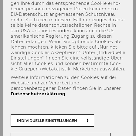
gen Ihre durch das ent­spre­chen­de Coo­kie er­ho­
be­nen per­so­nen­be­zo­ge­nen Daten kei­nem dem
EU-​Datenschutz an­ge­mes­se­nen Schutz­ni­veau
mehr. Sie haben in die­sem Fall nur ein­ge­schränk­
te bis keine da­ten­schutz­recht­li­chen Rech­te in
den USA und ins­be­son­de­re kann auch die US-​
amerikanische Re­gie­rung Zu­gang zu die­sen
Daten er­lan­gen. Wenn Sie op­tio­na­le Coo­kies ab­
leh­nen möch­ten, kli­cken Sie bitte auf „Nur not­
wen­di­ge Coo­kies Ak­zep­tie­ren“. Unter „In­di­vi­du­el­le
Netzwerktreffen WU-
Ein­stel­lun­gen“ fin­den Sie eine voll­stän­di­ge Über­
sicht aller Coo­kies und kön­nen be­stimm­te Coo­
Jubiläumsfonds der Stadt Wien
kie Grup­pen (Web­sta­tis­tik, Mar­ke­ting) aus­wäh­len.
Weitere Informationen zu den Cookies auf der
Website und zur Verarbeitung
personenbezogener Daten finden Sie in unserer
Datenschutzerklärung
.
INDIVIDUELLE EINSTELLUNGEN