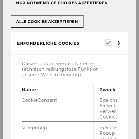
NUR NOTWENDIGE COOKIES AKZEPTIEREN
ALLE COOKIES AKZEPTIEREN
Erforderl
ERFORDERLICHE COOKIES
Cookies
Diese Cookies werden für eine
technisch reibungslose Funktion
unserer Website benötigt.
Name
Zweck
CookieConsent
Speichert Ihre
Am 13. Ok­to­ber 2021 fand an der WU das dies­
Einwilligung zur
jäh­ri­ge
Netz­werk­tref­fen des WU-​
Verwendung vo
Cookies.
Jubiläumsfonds der Stadt Wien
statt. Bei die­
ser Ver­an­stal­tung war das NPO & SE Kom­pe­
site-popup
Speichert ob ein
Popup ausgefüll
tenz­zen­trum gleich dop­pelt ver­tre­ten. Ei­ner­
geschlossen wur