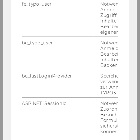
fe_typo_user
Notwendig für d
Anmeldung und
Weitere Veranstaltungen
Zugriff auf gesc
Inhalte oder zur
Bearbeitung des
eigenen Profils.
2026
be_typo_user
Notwendig für d
Anmeldung und
2025
Bearbeitung von
Inhalten im TYP
Backend.
2024
be_lastLoginProvider
Speichert die zul
verwendete Met
2023
zur Anmeldung f
TYPO3-Backend.
2022
ASP.NET_SessionId
Notwendig, um 
Zuordnung von
2021
Besucher zu
Formulareingab
sicherstellen zu
können.
Christian Grünhaus bei der hybriden