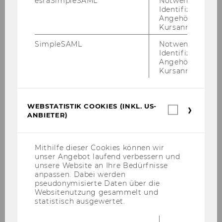
esraSimpleSAML
Notwendig zur
Netzwerktreffen WU-Jubiläumsfonds der
Identifizierung 
Stadt Wien
Angehörige/r für
Kursanmeldung.
Freiwilligensymposium des
Österreichischen Roten Kreuz 2021
SimpleSAML
Notwendig zur
Identifizierung 
Angehörige/r für
Pressekonferenz Zivildienst-Studie 2021
Kursanmeldung.
Studienpräsentation Zivildienst
WEBSTATISTIK COOKIES (INKL. US-
Impulsvortrag „Gesellschaftlicher Mehrwert
Webstatis
ANBIETER)
von Beschäftigung schaffenden
Cookies
(inkl.
Maßnahmen – die Perspektive des Social
US-
Return on Investment
Anbieter)
Mithilfe dieser Cookies können wir
unser Angebot laufend verbessern und
Studienpräsentation SROI-Analyse des
unsere Website an Ihre Bedürfnisse
Interreg SIV Förderprogramms
anpassen. Dabei werden
"Beschäftigungsgutscheine"
pseudonymisierte Daten über die
Websitenutzung gesammelt und
Internationale Konferenz Diakonie
statistisch ausgewertet.
Württemberg