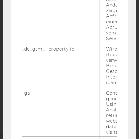
Andere mögli
zeigen Opt-ou
Anfrage im G
einen Fehler 
Abrufen einer
vom AMP Clie
IMPRESSUM
Service an.
BARRIEREFREIHEITSERKLÄRUNG WEBSEITE
_dc_gtm_--property-id--
Wird von Dou
DATENSCHUTZERKLÄRUNG
(Google Tag 
verwendet, u
DATENSCHUTZERKLÄRUNG SOCIAL MEDIA
Besucher nach
DATENSCHUTZERKLÄRUNG
Geschlecht o
STUDIENBEWERBER*INNEN UND STUDIERENDE
Interessen zu
identifizieren.
COOKIE EINSTELLUNGEN
_ga
Contains a r
generated use
Barrierefreiheitserklärung
Using this ID
Webseite
Analytics can
returning use
website and 
data from pre
visits.