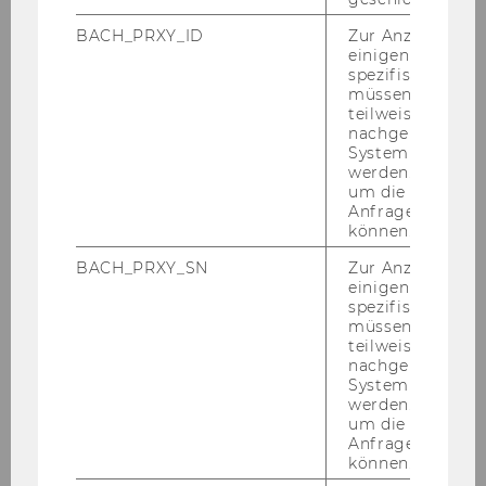
seits durch
Chris­ti­an Grün­haus
, der die Stu­die
"Schutz­schild Ge­mein­we­sen? Über Wir­kun­gen
BACH_PRXY_ID
Zur Anzeige von
einigen WU-
und Wert von Ge­mein­we­sen­pro­jek­ten in Wien
spezifischen Inh
an­ge­sichts der Covid-​19 Krise" vor­stell­te und
müssen Informa
an­de­rer­seits durch Peter Van­dor mit der Stu­die
teilweise von
nachgelagerten
"Covid-​19: Ka­ta­ly­sa­tor für In­no­va­tio­nen in So­zi­
System abgefra
al­stu­die?"
.
werden. Notwen
um die Antwort 
Rund um die Key­note und Pit­ches der ins­ge­
Anfrage zuordne
samt 16 ge­för­der­ten Pro­jek­te ergab sich auch
können.
die Mög­lich­keit, sich vor Ort mit Kol­le­gin­nen
BACH_PRXY_SN
Zur Anzeige von
und Kol­le­gen aber auch Be­su­cher*innen von
einigen WU-
Or­ga­ni­sa­tio­nen, die der Ein­la­dung der WU ge­
spezifischen Inh
müssen Informa
folgt sind, aus­zu­tau­schen.
teilweise von
nachgelagerten
Eine Über­sicht über alle Pro­jek­te fin­den Sie
System abgefra
hier:
https://www.wu.ac.at/netz­werk­tref­fen/
werden. Notwen
um die Antwort 
Anfrage zuordne
können.