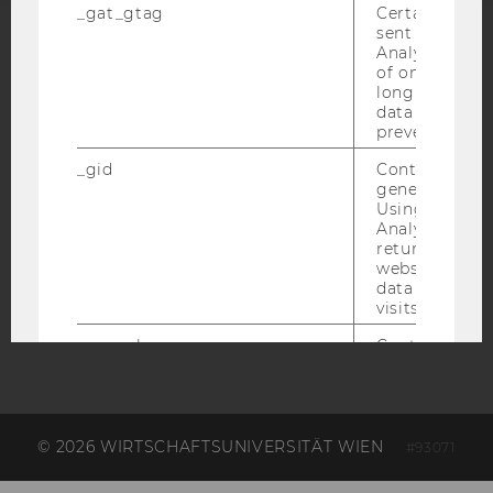
_gat_gtag
Certain data i
sent to Googl
ACCREDITED BY:
Analytics a 
of once per m
EQUIS
AACSB
long as it is s
data transfers
prevented.
_gid
Contains a r
generated use
Using this ID
AMBA
Analytics can
returning use
website and 
data from pre
visits.
_gac_gb
Contains cam
related infor
the user. If G
Analytics and
Ads accounts 
linked, the co
© 2026 WIRTSCHAFTSUNIVERSITÄT WIEN
#93071
tags on the G
website read 