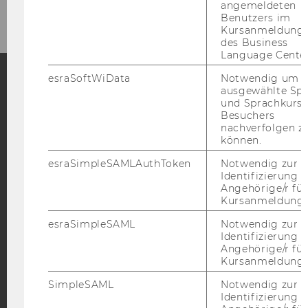
angemeldeten
Benutzers im
Kursanmeldung
des Business
Language Center
esraSoftWiData
Notwendig um
ausgewählte Sp
Facebook
Instagram
Blog
und Sprachkurse
Besuchers
nachverfolgen z
können.
YouTube
Newsletter
Bluesky
esraSimpleSAMLAuthToken
Notwendig zur
Identifizierung 
Angehörige/r für
Kursanmeldung.
esraSimpleSAML
Notwendig zur
Identifizierung 
IMPRESSUM
Angehörige/r für
Kursanmeldung.
BARRIEREFREIHEITSERKLÄRUNG WEBSEITE
DATENSCHUTZERKLÄRUNG
SimpleSAML
Notwendig zur
Identifizierung 
DATENSCHUTZERKLÄRUNG SOCIAL MEDIA