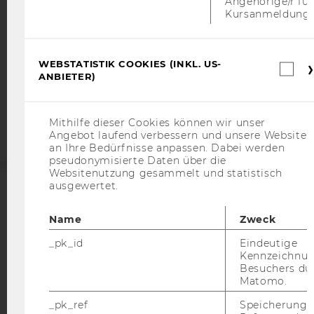
Angehörige/r für
Kursanmeldung.
DATENSCHUTZERKLÄRUNG
STUDIENBEWERBER*INNEN UND STUDIERENDE
COOKIE EINSTELLUNGEN
WEBSTATISTIK COOKIES (INKL. US-
We
ANBIETER)
C
Barrierefreiheitserklärung
(i
Webseite
U
An
Mithilfe dieser Cookies können wir unser
Angebot laufend verbessern und unsere Website
an Ihre Bedürfnisse anpassen. Dabei werden
pseudonymisierte Daten über die
Websitenutzung gesammelt und statistisch
ausgewertet.
ACCREDITED BY:
Name
Zweck
EQUIS
AACSB
_pk_id
Eindeutige
Kennzeichnun
Besuchers du
Matomo.
_pk_ref
Speicherung 
AMBA