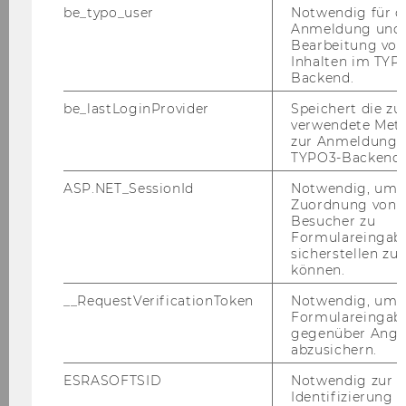
be_typo_user
Notwendig für d
Anmeldung und
Caritas München zu Besuch
Bearbeitung von
Inhalten im TYP
OSGS Forum 2022
Backend.
be_lastLoginProvider
Speichert die zul
BAWO Fachtagung
verwendete Met
zur Anmeldung f
Krokids Symposium
TYPO3-Backend.
ASP.NET_SessionId
Notwendig, um 
Zuordnung von
2021
Besucher zu
Formulareingab
sicherstellen zu
2020
können.
__RequestVerificationToken
Notwendig, um 
2019
Formulareingab
gegenüber Angri
abzusichern.
2018
ESRASOFTSID
Notwendig zur
2017
Identifizierung 