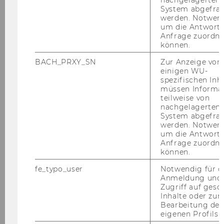
System abgefra
werden. Notwen
2026
um die Antwort 
Anfrage zuordne
können.
2025
BACH_PRXY_SN
Zur Anzeige von
einigen WU-
2024
spezifischen Inh
müssen Informa
teilweise von
2023
nachgelagerten
System abgefra
werden. Notwen
2022
um die Antwort 
Anfrage zuordne
können.
ÖRK Fachtagung Klagenfurt
fe_typo_user
Notwendig für d
Anmeldung und
Kick-Off
Zugriff auf gesc
"freiwilligenpolitik.mitgestalten.jetzt"
Inhalte oder zur
Bearbeitung des
Konferenz "Social Impact Vouchers as a Tool
eigenen Profils.
for Social Innovation on the Labour Market"