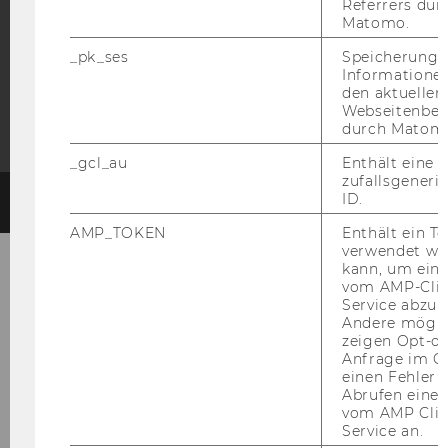
Referrers dur
Matomo.
_pk_ses
Speicherung 
Informatione
den aktuellen
Webseitenbe
durch Matom
_gcl_au
Enthält eine
zufallsgenerie
ID.
© 2026 WIRTSCHAFTSUNIVERSITÄT WIEN
#93053
AMP_TOKEN
Enthält ein To
verwendet we
kann, um eine
vom AMP-Clie
Service abzur
Andere mögli
zeigen Opt-ou
Anfrage im G
einen Fehler 
Abrufen einer
vom AMP Clie
Service an.