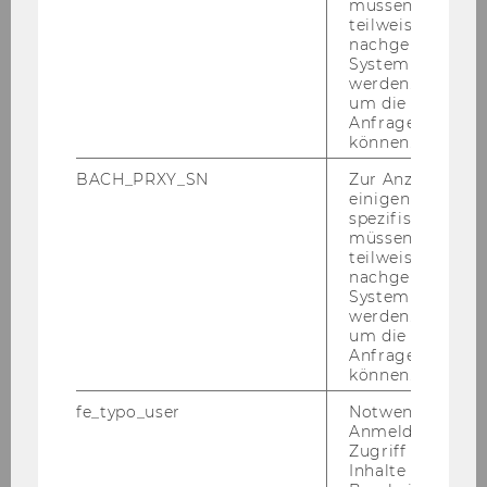
müssen Informa
Po­li­ti­sche Lauf­bahn seit 2000 auf Ge­
teilweise von
nachgelagerten
mein­de­ebe­ne in An­dels­buch
System abgefra
werden. Notwen
seit 2014 Wech­sel in den Vor­arl­ber­ger
um die Antwort 
Land­tag
Anfrage zuordne
können.
BACH_PRXY_SN
Zur Anzeige von
einigen WU-
spezifischen Inh
müssen Informa
NPO-Forum 2026
teilweise von
nachgelagerten
System abgefra
werden. Notwen
NPO-Forum 2026: Anmeldung und Preise
um die Antwort 
Anfrage zuordne
können.
NPO-Forum 2026: Fotos
fe_typo_user
Notwendig für d
Anmeldung und
NPO-Forum: Veranstaltungsort
Zugriff auf gesc
Inhalte oder zur