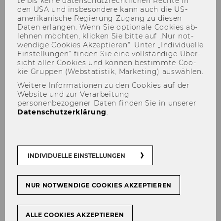
te bis keine da­ten­schutz­recht­li­chen Rech­te in
den USA und ins­be­son­de­re kann auch die US-​
amerikanische Re­gie­rung Zu­gang zu die­sen
Daten er­lan­gen. Wenn Sie op­tio­na­le Coo­kies ab­
leh­nen möch­ten, kli­cken Sie bitte auf „Nur not­
wen­di­ge Coo­kies Ak­zep­tie­ren“. Unter „In­di­vi­du­el­le
Ein­stel­lun­gen“ fin­den Sie eine voll­stän­di­ge Über­
sicht aller Coo­kies und kön­nen be­stimm­te Coo­
kie Grup­pen (Web­sta­tis­tik, Mar­ke­ting) aus­wäh­len.
Weitere Informationen zu den Cookies auf der
Martina Rüscher
Website und zur Verarbeitung
personenbezogener Daten finden Sie in unserer
Datenschutzerklärung
.
INDIVIDUELLE EINSTELLUNGEN
NUR NOTWENDIGE COOKIES AKZEPTIEREN
ALLE COOKIES AKZEPTIEREN