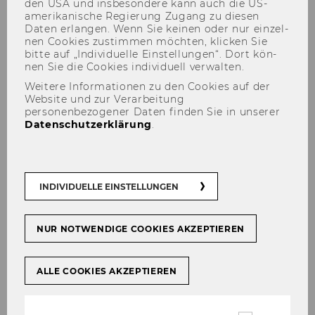
den USA und ins­be­son­de­re kann auch die US-​
amerikanische Re­gie­rung Zu­gang zu die­sen
Daten er­lan­gen. Wenn Sie kei­nen oder nur ein­zel­
nen Coo­kies zu­stim­men möch­ten, kli­cken Sie
bitte auf „In­di­vi­du­el­le Ein­stel­lun­gen“. Dort kön­
nen Sie die Coo­kies in­di­vi­du­ell ver­wal­ten.
Weitere Informationen zu den Cookies auf der
Website und zur Verarbeitung
personenbezogener Daten finden Sie in unserer
Datenschutzerklärung
.
Severin Broucek
INDIVIDUELLE EINSTELLUNGEN
NUR NOTWENDIGE COOKIES AKZEPTIEREN
ALLE COOKIES AKZEPTIEREN