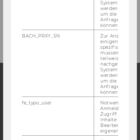
System abgefra
NPO-Forum 2026: Anmeldung und Preise
werden. Notwen
um die Antwort 
NPO-Forum 2026: Fotos
Anfrage zuordne
können.
NPO-Forum: Veranstaltungsort
BACH_PRXY_SN
Zur Anzeige von
einigen WU-
spezifischen Inh
müssen Informa
teilweise von
nachgelagerten
System abgefra
werden. Notwen
um die Antwort 
Facebook
Instagram
Blog
Anfrage zuordne
können.
fe_typo_user
Notwendig für d
Anmeldung und
YouTube
Newsletter
Bluesky
Zugriff auf gesc
Inhalte oder zur
Bearbeitung des
eigenen Profils.