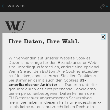
WU WEB
Zentrum für
Coo
Ihre Daten, Ihre Wahl.
Nonprofit-Organisationen und Social Impact
Con
sch
Wir ver­wen­den auf un­se­rer Web­site Coo­kies.
HAU
MENÜ
Davon sind ei­ni­ge für den Be­trieb un­se­rer Web­
ÖFF
site un­be­dingt er­for­der­lich, an­de­re sind op­tio­nal.
Wenn Sie auf den But­ton „Alle Coo­kies ak­zep­tie­
ren“ kli­cken, dann stim­men Sie allen Coo­kies zu.
Sie stim­men damit auch den Coo­kies
US-​
amerikanischer An­bie­ter
zu. Da­durch un­ter­lie­
gen Ihre durch das ent­spre­chen­de Coo­kie er­ho­
be­nen per­so­nen­be­zo­ge­nen Daten kei­nem dem
EU-​Datenschutz an­ge­mes­se­nen Schutz­ni­veau
mehr. Sie haben in die­sem Fall nur ein­ge­schränk­
te bis keine da­ten­schutz­recht­li­chen Rech­te in