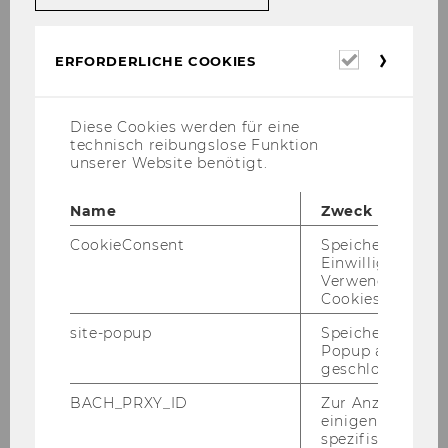
Erforderl
ERFORDERLICHE COOKIES
Cookies
Diese Cookies werden für eine
technisch reibungslose Funktion
unserer Website benötigt.
Name
Zweck
CookieConsent
Speichert Ihre
Einwilligung zur
Verwendung vo
Cookies.
© Luisa Puiu
site-popup
Speichert ob ein
Popup ausgefüll
Head of the In­sti­tut of Ma­nage­ment Sci­
geschlossen wur
ence at TU Wien
BACH_PRXY_ID
Zur Anzeige von
Pro­fes­sor of La­bour Sci­ence And Ora­ni­
einigen WU-
spezifischen Inh
sa­ti­on at the In­sti­tut of Ma­nage­ment