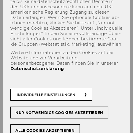
te bis keine da­ten­schutz­recht­li­chen Rech­te in
den USA und ins­be­son­de­re kann auch die US-​
amerikanische Re­gie­rung Zu­gang zu die­sen
Daten er­lan­gen. Wenn Sie op­tio­na­le Coo­kies ab­
leh­nen möch­ten, kli­cken Sie bitte auf „Nur not­
wen­di­ge Coo­kies Ak­zep­tie­ren“. Unter „In­di­vi­du­el­le
Ein­stel­lun­gen“ fin­den Sie eine voll­stän­di­ge Über­
sicht aller Coo­kies und kön­nen be­stimm­te Coo­
kie Grup­pen (Web­sta­tis­tik, Mar­ke­ting) aus­wäh­len.
Weitere Informationen zu den Cookies auf der
Sabine Köszegi
Website und zur Verarbeitung
personenbezogener Daten finden Sie in unserer
Datenschutzerklärung
.
INDIVIDUELLE EINSTELLUNGEN
NUR NOTWENDIGE COOKIES AKZEPTIEREN
ALLE COOKIES AKZEPTIEREN