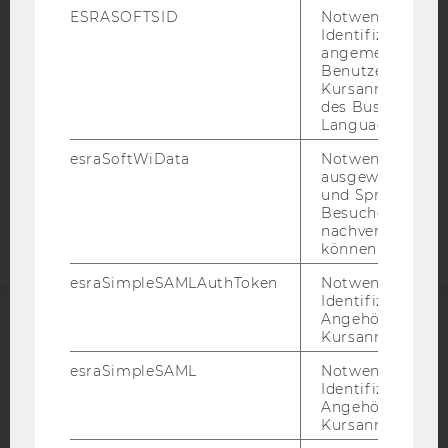
ESRASOFTSID
Notwendig zur
DATENSCHUTZERKLÄRUNG
Identifizierung 
DATENSCHUTZERKLÄRUNG SOCIAL MEDIA
angemeldeten
Benutzers im
DATENSCHUTZERKLÄRUNG
Kursanmeldung
STUDIENBEWERBER*INNEN UND STUDIERENDE
des Business
Language Center
COOKIE EINSTELLUNGEN
esraSoftWiData
Notwendig um
ausgewählte Sp
Barrierefreiheitserklärung
und Sprachkurse
Webseite
Besuchers
nachverfolgen z
können.
esraSimpleSAMLAuthToken
Notwendig zur
Identifizierung 
Angehörige/r für
Kursanmeldung.
ACCREDITED BY:
esraSimpleSAML
Notwendig zur
EQUIS
AACSB
Identifizierung 
Angehörige/r für
Kursanmeldung.