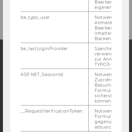
Bearbeitung des
eigenen Profils.
NPO-Forum: Veranstaltungsort
be_typo_user
Notwendig für d
Anmeldung und
Bearbeitung von
Inhalten im TYP
Backend.
be_lastLoginProvider
Speichert die zul
verwendete Met
zur Anmeldung f
Facebook
Instagram
Blog
TYPO3-Backend.
ASP.NET_SessionId
Notwendig, um 
Zuordnung von
YouTube
Newsletter
Bluesky
Besucher zu
Formulareingab
sicherstellen zu
können.
__RequestVerificationToken
Notwendig, um 
Formulareingab
IMPRESSUM
gegenüber Angri
abzusichern.
BARRIEREFREIHEITSERKLÄRUNG WEBSEITE