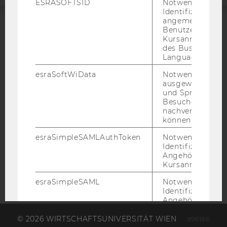
ESRASOFTSID
Notwendig zur
Identifizierung 
angemeldeten
Benutzers im
ACCREDITED BY:
Kursanmeldung
des Business
EQUIS
AACSB
Language Center
esraSoftWiData
Notwendig um
ausgewählte Sp
und Sprachkurse
Besuchers
nachverfolgen z
AMBA
können.
esraSimpleSAMLAuthToken
Notwendig zur
Identifizierung 
Angehörige/r für
Kursanmeldung.
esraSimpleSAML
Notwendig zur
Identifizierung 
Angehörige/r für
Kursanmeldung.
© 2026 WIRTSCHAFTSUNIVERSITÄT WIEN
#96186
SimpleSAML
Notwendig zur