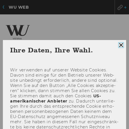
WU WEB
Zentrum für
Coo
Ihre Daten, Ihre Wahl.
Nonprofit-Organisationen und Social Impact
Con
sch
Wir ver­wen­den auf un­se­rer Web­site Coo­kies.
HAU
MENÜ
Davon sind ei­ni­ge für den Be­trieb un­se­rer Web­
ÖFF
site un­be­dingt er­for­der­lich, an­de­re sind op­tio­nal.
Wenn Sie auf den But­ton „Alle Coo­kies ak­zep­tie­
ren“ kli­cken, dann stim­men Sie allen Coo­kies zu.
Sie stim­men damit auch den Coo­kies
US-​
amerikanischer An­bie­ter
zu. Da­durch un­ter­lie­
gen Ihre durch das ent­spre­chen­de Coo­kie er­ho­
be­nen per­so­nen­be­zo­ge­nen Daten kei­nem dem
EU-​Datenschutz an­ge­mes­se­nen Schutz­ni­veau
mehr. Sie haben in die­sem Fall nur ein­ge­schränk­
te bis keine da­ten­schutz­recht­li­chen Rech­te in