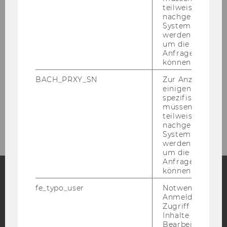
teilweise von
nachgelagerten
NPO-Forum 2026
System abgefra
werden. Notwen
um die Antwort 
Anfrage zuordne
NPO-Forum 2026: Anmeldung und Preise
können.
BACH_PRXY_SN
Zur Anzeige von
NPO-Forum 2026: Fotos
einigen WU-
spezifischen Inh
müssen Informa
NPO-Forum: Veranstaltungsort
teilweise von
nachgelagerten
System abgefra
werden. Notwen
um die Antwort 
Anfrage zuordne
können.
fe_typo_user
Notwendig für d
Facebook
Instagram
Blog
Anmeldung und
Zugriff auf gesc
Inhalte oder zur
Bearbeitung des