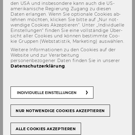
den USA und ins­be­son­de­re kann auch die US-​
amerikanische Re­gie­rung Zu­gang zu die­sen
Daten er­lan­gen. Wenn Sie op­tio­na­le Coo­kies ab­
leh­nen möch­ten, kli­cken Sie bitte auf „Nur not­
wen­di­ge Coo­kies Ak­zep­tie­ren“. Unter „In­di­vi­du­el­le
Ein­stel­lun­gen“ fin­den Sie eine voll­stän­di­ge Über­
sicht aller Coo­kies und kön­nen be­stimm­te Coo­
kie Grup­pen (Web­sta­tis­tik, Mar­ke­ting) aus­wäh­len.
Weitere Informationen zu den Cookies auf der
Website und zur Verarbeitung
Dagmar und Georg Kotzmuth
personenbezogener Daten finden Sie in unserer
Datenschutzerklärung
.
INDIVIDUELLE EINSTELLUNGEN
NUR NOTWENDIGE COOKIES AKZEPTIEREN
ALLE COOKIES AKZEPTIEREN