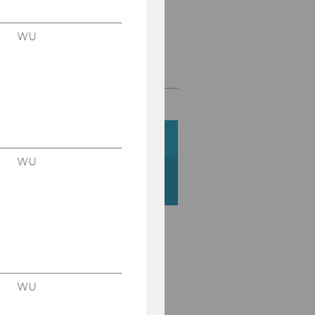
WU
VIDEO NPO-​FORUM
2026
WU
260528_NPO-Forum_FS2
VIDEO NPO-​FORUM
WU
2025