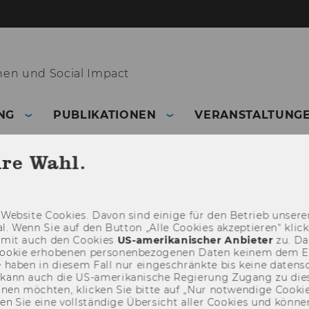
nen und Social Impact
NG
PUBLIKATIONEN
VERANSTALTUNG
hre Wahl.
Web­site Coo­kies. Davon sind ei­ni­ge für den Be­trieb un­se­rer
­nal. Wenn Sie auf den But­ton „Alle Coo­kies ak­zep­tie­ren“ kli
damit auch den Coo­kies
US-​amerikanischer An­bie­ter
zu. Da­
oo­kie er­ho­be­nen per­so­nen­be­zo­ge­nen Daten kei­nem dem 
haben in die­sem Fall nur ein­ge­schränk­te bis keine da­ten­sc
e kann auch die US-​amerikanische Re­gie­rung Zu­gang zu die
eh­nen möch­ten, kli­cken Sie bitte auf „Nur not­wen­di­ge Coo­kies
fin­den Sie eine voll­stän­di­ge Über­sicht aller Coo­kies und kön