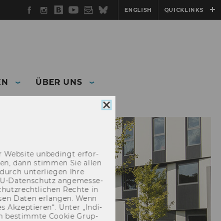
Facebook
Instagram
WU
YouTube
Newsletter
Bluesky
ENGLISH
QUICKLINKS
Blog
EN
ÜBER UNS
Cookie
Consent
schließen
 Web­site un­be­dingt er­for­
­cken, dann stim­men Sie allen
durch un­ter­lie­gen Ihre
EU-​Datenschutz an­ge­mes­se­
hutz­recht­li­chen Rech­te in
­sen Daten er­lan­gen. Wenn
 Ak­zep­tie­ren“. Unter „In­di­
­nen be­stimm­te Coo­kie Grup­