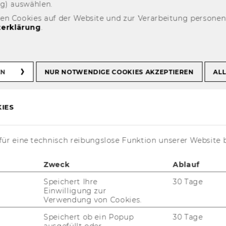
ng) aus­wäh­len.
den Cookies auf der Website und zur Verarbeitung persone
erklärung
.
Nonprofit-
EN
NUR NOTWENDIGE COOKIES AKZEPTIEREN
ALL
en und Social
IES
ür eine technisch reibungslose Funktion unserer Website 
Zweck
Ablauf
orientierter Wissenschaftler*innen,
Speichert Ihre
30 Tage
ft, die für Organisationen mit Fokus
Einwilligung zur
ehrwert sowie die öffentliche Hand
Verwendung von Cookies.
rbeiten diese Themen mit
Speichert ob ein Popup
30 Tage
oden und vermitteln dieses Wissen in
ausgefüllt oder