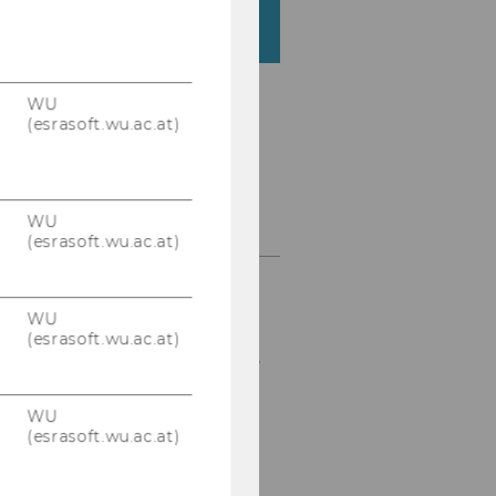
#20240513-npoforum_FS
WU
(esrasoft.wu.ac.at)
ÖFFNUNGSZEITEN
WU
(esrasoft.wu.ac.at)
Mo - Fr
: 09:00 - 17:00
WU
LINKS ZU WEI­TE­REN
(esrasoft.wu.ac.at)
OR­GA­NI­SA­TIO­NES­EIN­
HEI­TEN
WU
(esrasoft.wu.ac.at)
Zum So­cial En­tre­pre­
neur­ship Cen­ter