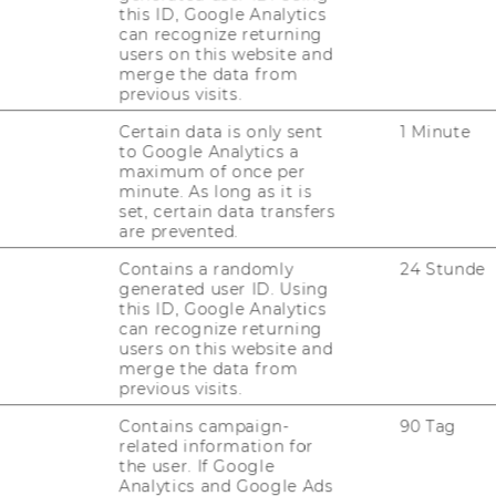
this ID, Google Analytics
Behindertenrechtskonvention.
can recognize returning
users on this website and
merge the data from
previous visits.
Certain data is only sent
1 Minute
to Google Analytics a
maximum of once per
minute. As long as it is
set, certain data transfers
are prevented.
Contains a randomly
24 Stunde
generated user ID. Using
this ID, Google Analytics
can recognize returning
users on this website and
uTube
Newsletter
Bluesky
ACCREDITED B
merge the data from
previous visits.
EQUIS
AAC
Contains campaign-
90 Tag
related information for
the user. If Google
Analytics and Google Ads