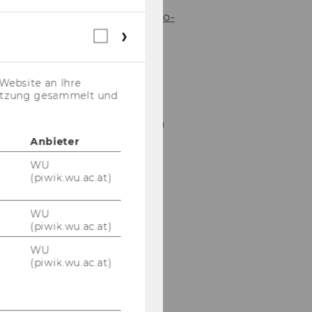
Zum In­sti­tut für Non­pro­
fit Ma­nage­ment
Webstatistik
Cookies
(inkl.
Zum Ver­ein
US-
Website an Ihre
Anbieter)
nutzung gesammelt und
Unsere Social Media
Kanäle
Anbieter
Facebook
LinkedIn
WU
(piwik.wu.ac.at)
WU
(piwik.wu.ac.at)
WU
(piwik.wu.ac.at)