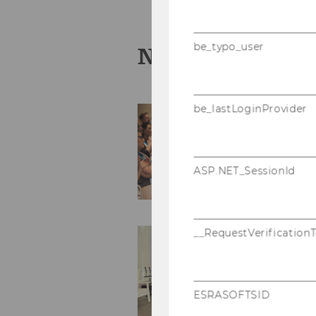
be_typo_user
News
be_lastLoginProvider
ASP.NET_SessionId
__RequestVerification
ESRASOFTSID