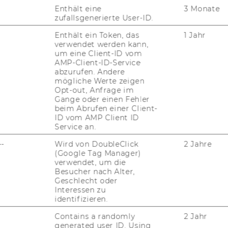
Enthält eine
3 Monate
ne Schus­ter wurde im WM Fach­zeit­schrift
zufallsgenerierte User-ID.
ver­öf­fent­licht.
Enthält ein Token, das
1 Jahr
verwendet werden kann,
05. Dezember 2025
um eine Client-ID vom
AMP-Client-ID-Service
Der 5. Dezember ist der
abzurufen. Andere
Internationale Tag der Freiwilligen!
mögliche Werte zeigen
Opt-out, Anfrage im
Wir be­fra­gen Frei­wil­li­ge und Frei­wil­li­gen­
Gange oder einen Fehler
ko­or­di­na­tor:innen im Zuge der Ent­wick­lung
beim Abrufen einer Client-
ID vom AMP Client ID
einer di­gi­ta­len Platt­form für frei­wil­li­ges En­
Service an.
ga­ge­ment des So­zi­al­mi­nis­te­ri­ums.
--
Wird von DoubleClick
2 Jahre
(Google Tag Manager)
03. Dezember 2025
verwendet, um die
Besucher nach Alter,
WU begleitet den Nationalen
Geschlecht oder
Aktionsplan Behinderung 2022–2030
Interessen zu
identifizieren.
Der "Na­tio­na­len Ak­ti­ons­plan Be­hin­de­rung
2022–2030" ist die bun­des­wei­te Stra­te­gie
Contains a randomly
2 Jahr
generated user ID. Using
zur Um­set­zung der UN-​