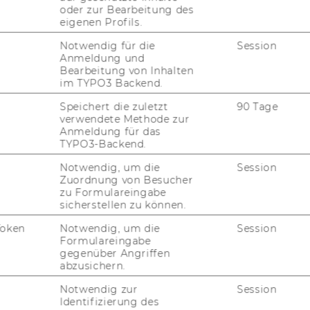
oder zur Bearbeitung des
eigenen Profils.
Notwendig für die
Session
Anmeldung und
Bearbeitung von Inhalten
im TYPO3 Backend.
Speichert die zuletzt
90 Tage
05. Juni 2026
verwendete Methode zur
NPO-Forum 2026
Anmeldung für das
TYPO3-Backend.
Am 28.5. 2026 fand das drit­te NPO-​Forum
an der WU statt.
Notwendig, um die
Session
Zuordnung von Besucher
zu Formulareingabe
sicherstellen zu können.
04. Mai 2026
Token
Notwendig, um die
Session
Formulareingabe
Was kann die Nachfolgeorganisation
gegenüber Angriffen
der Kulturhauptstadt 2024 von
abzusichern.
unserer Evaluierung mitnehmen?
Notwendig zur
Session
Diese Frage dis­ku­tier­ten un­se­re Kol­le­gen
Identifizierung des