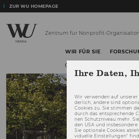
ZUR WU HOMEPAGE
Zentrum für
Nonprofit-Organisatio
WIR FÜR SIE
FORSCHU
Ihre Daten, I
Wir ver­wen­den auf un­se­rer 
der­lich, an­de­re sind op­tio
Coo­kies zu. Sie stim­men 
durch das ent­spre­chen­de C
nen Schutz­ni­veau mehr. Sie 
den USA und ins­be­son­de­r
Sie op­tio­na­le Coo­kies ab­l
vi­du­el­le Ein­stel­lun­gen“ 