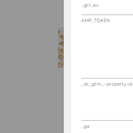
_gcl_au
AMP_TOKEN
_dc_gtm_--property-id
_ga