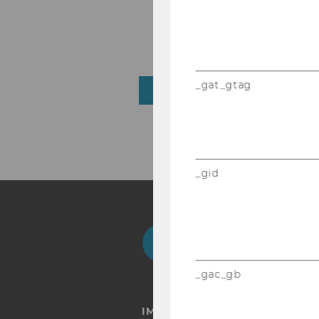
_gat_gtag
ZUM NEWS AR­CHIV
_gid
Facebook
Instagram
Blog
Yo
_gac_gb
IMPRESSUM