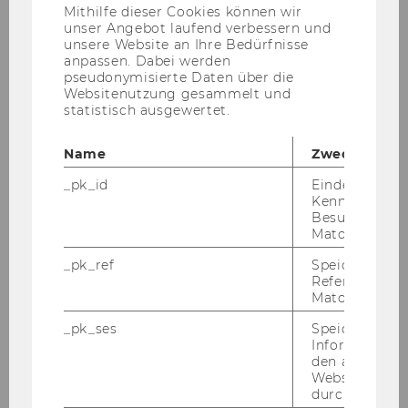
Anbieter)
Was wäre wenn…
Mithilfe dieser Cookies können wir
unser Angebot laufend verbessern und
Recht auf politische
unsere Website an Ihre Bedürfnisse
anpassen. Dabei werden
Mitsprache
pseudonymisierte Daten über die
Kindernothilfe Österreich
Websitenutzung gesammelt und
statistisch ausgewertet.
stellt 50.000 Euro
Nothilfefonds
Name
Zweck
Licht für die Welt schnürt
_pk_id
Eindeutige
COVID-19-
Kennzeichnun
Soforthilfepaket für
Besuchers du
Afrika
Matomo.
Mit Kreativität für die
_pk_ref
Speicherung 
Zielgruppe da
Referrers dur
Matomo.
Humor ist wichtiger denn
_pk_ses
Speicherung 
je!
Informatione
SOS-Kinderdorf im
den aktuellen
Webseitenbe
Zeichen der Corona-Krise
durch Matom