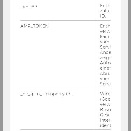
Sport Austria –
_gcl_au
Enthält eine
Bewegung für alle und
zufallsgenerie
Solidarität für
ID.
Sportvereine
AMP_TOKEN
Enthält ein To
verwendet we
Update Gemeinnützigkeit
kann, um eine
2020
vom AMP-Clie
Service abzur
Coronavirus – die
Andere mögli
wirtschaftlichen
zeigen Opt-ou
(Haus-)Aufgaben
Anfrage im G
einen Fehler 
Home Schooling für
Abrufen einer
Flüchtlingskinder –
vom AMP Clie
Service an.
Routine & Unterstützung
_dc_gtm_--property-id--
Wird von Dou
Corona: Die VIER PFOTEN
(Google Tag 
Schutzzentren sind
verwendet, u
vorbereitet
Besucher nach
Geschlecht o
Lebensmittelausgabe der
Interessen zu
Volkshilfe Wien wieder
identifizieren.