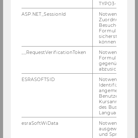
Newsletter:
Markus Steiner,
TYPO3-Backend.
Geschäftsführer IKTS, berichtet...
ASP.NET_SessionId
Notwendig, um 
Zuordnung von
Besucher zu
Formulareingab
sicherstellen zu
Von unseren Mitgliedern
können.
__RequestVerificationToken
Notwendig, um 
#ClosedButActive - so
Formulareingab
präsentiert sich das
gegenüber Angri
abzusichern.
Architekturzentrum
Wien.
ESRASOFTSID
Notwendig zur
Identifizierung 
Corona: Infoblätter der
angemeldeten
Schuldenberatungen
Benutzers im
Kursanmeldung
Führung und zeitgemäße
des Business
Organisationsformen
Language Center
SamariterInnen führen
esraSoftWiData
Notwendig um
ausgewählte Sp
COVID-Drive-In-
und Sprachkurse
Testungen in