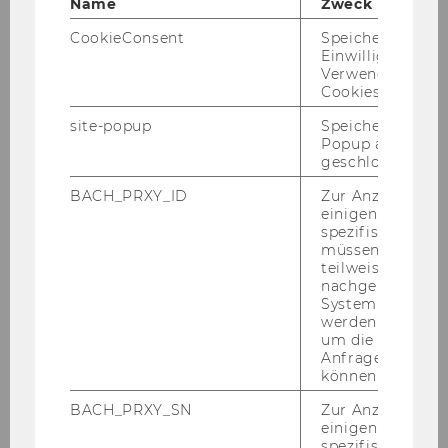
Name
Zweck
CookieConsent
Speichert Ihre
Veranstaltungen
Einwilligung zur
Verwendung vo
Cookies.
Videokonferenz "COVID-
19 Covid-19-Pandemie,
site-popup
Speichert ob ein
Popup ausgefüll
Lockdown und die Folgen
geschlossen wur
für den dritten Sektor"
BACH_PRXY_ID
Zur Anzeige von
von NPO-Institut und IGO
einigen WU-
spezifischen Inh
müssen Informa
teilweise von
nachgelagerten
System abgefra
werden. Notwen
Podcast vom Social
um die Antwort 
Entrepreneurship Center
Anfrage zuordne
können.
Inside Impact - Der
BACH_PRXY_SN
Zur Anzeige von
einigen WU-
Podcast mit Wirkung
spezifischen Inh