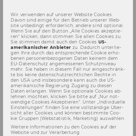
sch
Wir ver­wen­den auf un­se­rer Web­site Coo­kies.
Davon sind ei­ni­ge für den Be­trieb un­se­rer Web­
site un­be­dingt er­for­der­lich, an­de­re sind op­tio­nal.
INHALTSVERZEICHNIS
Wenn Sie auf den But­ton „Alle Coo­kies ak­zep­tie­
ren“ kli­cken, dann stim­men Sie allen Coo­kies zu.
npoNewsletter
Sie stim­men damit auch den Coo­kies
US-​
amerikanischer An­bie­ter
zu. Da­durch un­ter­lie­
gen Ihre durch das ent­spre­chen­de Coo­kie er­ho­
be­nen per­so­nen­be­zo­ge­nen Daten kei­nem dem
EU-​Datenschutz an­ge­mes­se­nen Schutz­ni­veau
Ein­lei­tung
mehr. Sie haben in die­sem Fall nur ein­ge­schränk­
te bis keine da­ten­schutz­recht­li­chen Rech­te in
den USA und ins­be­son­de­re kann auch die US-​
Forschung
amerikanische Re­gie­rung Zu­gang zu die­sen
Daten er­lan­gen. Wenn Sie op­tio­na­le Coo­kies ab­
leh­nen möch­ten, kli­cken Sie bitte auf „Nur not­
Kultur und Wirkung -
wen­di­ge Coo­kies Ak­zep­tie­ren“. Unter „In­di­vi­du­el­le
Projekt am NPO-
Ein­stel­lun­gen“ fin­den Sie eine voll­stän­di­ge Über­
sicht aller Coo­kies und kön­nen be­stimm­te Coo­
Kompetenzzentrum
kie Grup­pen (Web­sta­tis­tik, Mar­ke­ting) aus­wäh­len.
Film "Warum wir die
Weitere Informationen zu den Cookies auf der
Gesellschaft mitgestalten
Website und zur Verarbeitung