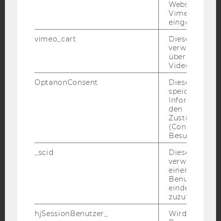
Websites, auf
Vimeo-Video
eingebettet is
Facebook
Instagram
Blog
vimeo_cart
Dieses Cookie
verwendet, u
überprüfen, wi
Video abgespi
YouTube
Newsletter
Bluesky
OptanonConsent
Dieses Cooki
speichert
Informatione
den
Zustimmungs
(Consent) ein
IMPRESSUM
Besuchers.
BARRIEREFREIHEITSERKLÄRUNG WEBSEITE
_scid
Dieses Cookie
DATENSCHUTZERKLÄRUNG
verwendet, u
einem/einer
DATENSCHUTZERKLÄRUNG SOCIAL MEDIA
Benutzer*in e
eindeutige ID
DATENSCHUTZERKLÄRUNG
zuzuweisen
STUDIENBEWERBER*INNEN UND STUDIERENDE
hjSessionBenutzer_
Wird gesetzt,
COOKIE EINSTELLUNGEN