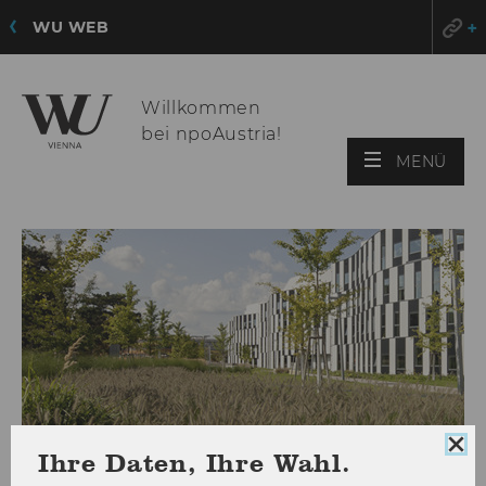
WU WEB
Willkommen
bei npoAustria!
HAU
MENÜ
ÖFF
Coo
Ihre Daten, Ihre Wahl.
Con