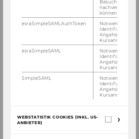
Besuchers
Niederösterreich durch
nachverfolgen z
können.
Das Management des
esraSimpleSAMLAuthToken
Notwendig zur
Ungewissen
Identifizierung 
Internationale Gedanken
Angehörige/r für
Kursanmeldung.
zur nationalen Situation
esraSimpleSAML
Notwendig zur
CONCORDIA Academia –
Identifizierung 
innovatives
Angehörige/r für
Ausbildungsprogramm
Kursanmeldung.
fair-finance – TestsiegerIn
SimpleSAML
Notwendig zur
VKI-Zeitschrift
Identifizierung 
Angehörige/r für
Konsument
Kursanmeldung.
Beratung, die wirkt
Online-Formate zu
WEBSTATISTIK COOKIES (INKL. US-
Freiwilligen-Management
Webstatis
ANBIETER)
Cookies
und Corporate
(inkl.
Volunteering
US-