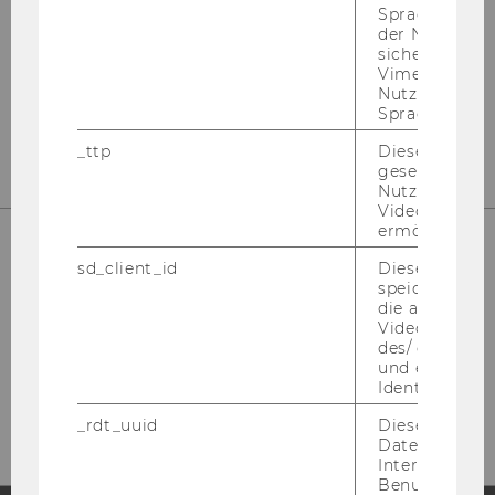
Spracheinstel
Kon­takt
der Nutzer*in
sichergestellt
Tel: +43 1 31336 4288
Vimeo in der
E-​Mail:
npo­aus­tria@wu.ac.at
Nutzer ausge
Sprache ersch
Büro: Mo.-Fr. 09:00 bis 17:00
_ttp
Dieser Cookie
gesetzt, um d
Nutzung des 
Videoplayers 
ermöglichen
sd_client_id
Dieses Cooki
speichert Dat
die aktuellen
Videoeinstell
des/ der Benu
und einen per
Identifikatio
_rdt_uuid
Dieses Cooki
Daten über di
Interaktionen
Benutzer*inne