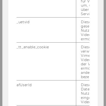
für Vimeo no
Film "Warum wir die Gesellschaft
um, um gülti
mitgestalten wollen" von P51-Project 51
über die Nutz
Service zu s
IMPACT INNOVATION – Förderprogramm für
_uetvid
Dieses Cookie
soziale Innovationen
gesetzt, um d
Nutzung des 
Update on Interreg SIV – Social Impact
Videoplayers 
ermöglichen
Vouchers (NPO-Kompetenzzentrum)
_tt_enable_cookie
Dieses Cookie
Responsible Innovation Stories @LIVING
verwendet, u
INNOVATION
Vimeo-
Videoeinbett
der WU-Websi
Podcast vom SEC
ermöglichen 
andere nicht 
Videokonferenz COVID-19 und die Folgen
bezeichnete 
für den dritten Sektor
afUserId
Dieses Cooki
Daten von
VEREINS- UND STEUERRECHT
Nutzer*innen,
eingebettete
IT-ECKE
Videos intera