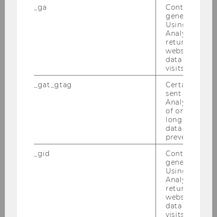
geöffnet
_ga
Contains a r
generated use
Ausbruch von Covid-19:
Using this ID
Auswirkungen auf die
Analytics can
Sozialdienste und
returning use
website and 
erforderliche
data from pre
Unterstützungsmaßnahm
visits.
en
_gat_gtag
Certain data i
Jugendarbeit wirkt!
sent to Googl
Analytics a 
Lessons (to be) learned
of once per m
from living with Covid-19
long as it is s
data transfers
prevented.
_gid
Contains a r
generated use
Using this ID
Analytics can
returning use
website and 
Ältere npoNewsletter
data from pre
visits.