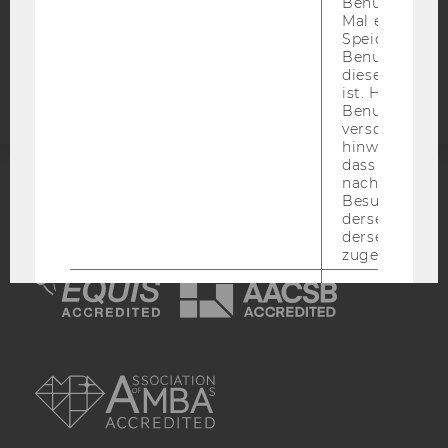
Benutzer zum
Mal eine Seite
Barrierefreiheitserklärung
Speichert die 
Benutzer-ID, d
Webseite
diese Seite e
ist. Hotjar ver
Benutzer nich
verschiedene
hinweg.Stellt 
dass Daten v
nachfolgende
Besuchen auf
ACCREDITED BY:
derselben We
derselben Ben
EQUIS
AACSB
zugeordnet w
_hjid
Dies ist ein al
Cookie, das wi
mehr setzen, 
wenn ein Benu
AMBA
noch in sein
Browser hat,
wir seinen We
wiederverwen
zu