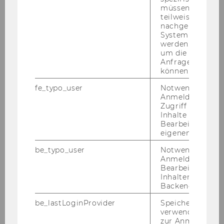
Themenschwerpunkt
müssen Informa
teilweise von
Impact Investing
nachgelagerten
System abgefra
Themenschwerpunkt
werden. Notwen
Volunteering
um die Antwort 
Anfrage zuordne
können.
fe_typo_user
Notwendig für d
Anmeldung und
Zugriff auf gesc
Vereins- und Steuerrecht von
Inhalte oder zur
Bearbeitung des
Höhne und Lummerstorfer
eigenen Profils.
be_typo_user
Notwendig für d
Der Vereinsname
Anmeldung und
Bearbeitung von
Inhalten im TYP
Backend.
be_lastLoginProvider
Speichert die zul
verwendete Met
Die IT-Ecke im NPO-
zur Anmeldung f