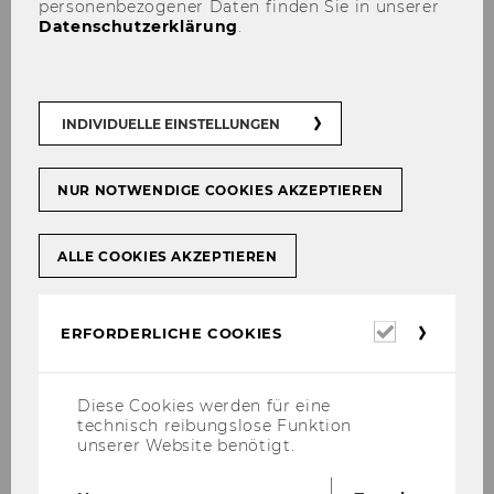
wollen"
personenbezogener Daten finden Sie in unserer
Datenschutzerklärung
.
IMPACT INNOVATION -
Förderprogramm für
soziale Innovationen -
Projekt im SEC
INDIVIDUELLE EINSTELLUNGEN
Update Interreg Social
Impact Vouchers -
NUR NOTWENDIGE COOKIES AKZEPTIEREN
Projekt am NPO-
Kompetenzzentrum
ALLE COOKIES AKZEPTIEREN
Responsible Innovation
Stories @LIVIN - eine
Interviewserie vom
Erforderl
ERFORDERLICHE COOKIES
Cookies
Institut für
Nachhaltigkeitsmanage
men
t
Diese Cookies werden für eine
technisch reibungslose Funktion
unserer Website benötigt.