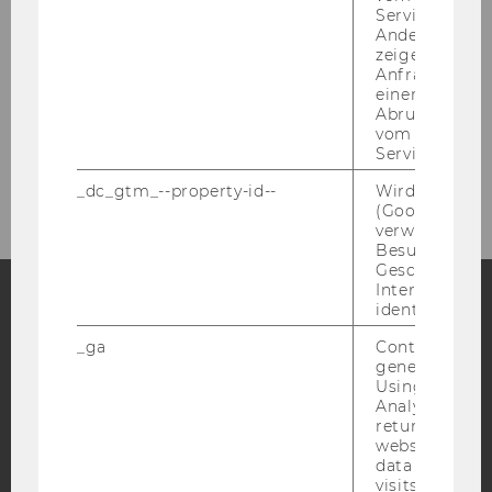
Susanne Ahmad, BSc. MSc.
Service abzur
Andere mögli
Cindy Zivkovic, LL.B.
zeigen Opt-ou
Anfrage im G
einen Fehler 
Dr. Florian Fahrenbach
Abrufen einer
vom AMP Clie
Kontakt
Service an.
_dc_gtm_--property-id--
Wird von Dou
(Google Tag 
verwendet, u
Besucher nach
Geschlecht o
Interessen zu
identifizieren.
Facebook
Instagram
Blog
_ga
Contains a r
generated use
Using this ID
Analytics can
YouTube
Newsletter
Bluesky
returning use
website and 
data from pre
visits.