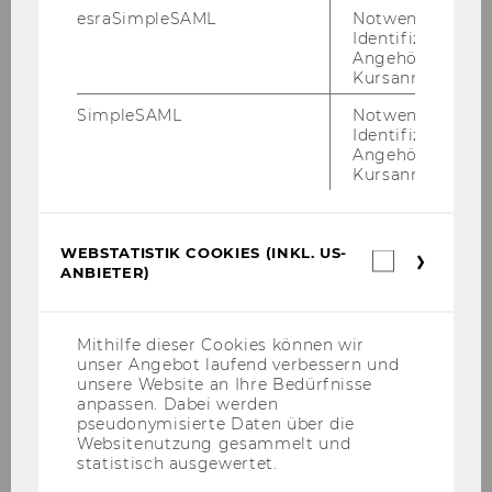
Liste aller Pu­bli­ka­tio­nen
esraSimpleSAML
Notwendig zur
Identifizierung 
Angehörige/r für
Kursanmeldung.
Lehr­ver­an­stal­tun­gen
SimpleSAML
Notwendig zur
Identifizierung 
Sie er­rei­chen die ak­tu­ell ab­ge­hal­te­nen Lehr­ver­
Angehörige/r für
an­stal­tun­gen von Alex­an­der Kai­ser unter fol­
Kursanmeldung.
gen­dem Link:
WEBSTATISTIK COOKIES (INKL. US-
Webstatis
WU Vorlesungsverzeichnis
ANBIETER)
Cookies
(inkl.
US-
Anbieter)
Mithilfe dieser Cookies können wir
unser Angebot laufend verbessern und
unsere Website an Ihre Bedürfnisse
anpassen. Dabei werden
Abteilung für Wissensmanagement
pseudonymisierte Daten über die
Websitenutzung gesammelt und
statistisch ausgewertet.