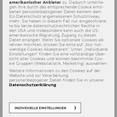
amerikanischer An­bie­ter
zu. Da­durch un­ter­lie­
gen Ihre durch das ent­spre­chen­de Coo­kie er­ho­
be­nen per­so­nen­be­zo­ge­nen Daten kei­nem dem
EU-​Datenschutz an­ge­mes­se­nen Schutz­ni­veau
mehr. Sie haben in die­sem Fall nur ein­ge­schränk­
a.o. Univ.-Prof. Dr. Alexander
te bis keine da­ten­schutz­recht­li­chen Rech­te in
den USA und ins­be­son­de­re kann auch die US-​
Kaiser
amerikanische Re­gie­rung Zu­gang zu die­sen
Daten er­lan­gen. Wenn Sie op­tio­na­le Coo­kies ab­
leh­nen möch­ten, kli­cken Sie bitte auf „Nur not­
wen­di­ge Coo­kies Ak­zep­tie­ren“. Unter „In­di­vi­du­el­le
Ein­stel­lun­gen“ fin­den Sie eine voll­stän­di­ge Über­
sicht aller Coo­kies und kön­nen be­stimm­te Coo­
kie Grup­pen (Web­sta­tis­tik, Mar­ke­ting) aus­wäh­len.
Weitere Informationen zu den Cookies auf der
Website und zur Verarbeitung
personenbezogener Daten finden Sie in unserer
Datenschutzerklärung
.
INDIVIDUELLE EINSTELLUNGEN