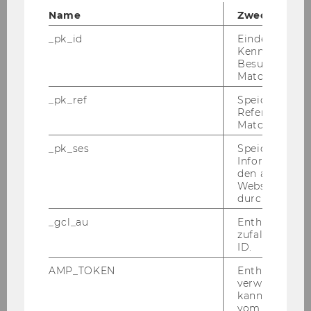
Symposium series
Name
Zweck
Forschung
_pk_id
Eindeutige
Kennzeichnun
Besuchers du
Lehre
Matomo.
_pk_ref
Speicherung 
Beratung und Praxisprojekte
Referrers dur
Matomo.
Publikationen
_pk_ses
Speicherung 
Informatione
den aktuellen
Team
Webseitenbe
durch Matom
a.o. Univ.-Prof. Dr. Alexander Kaiser
_gcl_au
Enthält eine
zufallsgenerie
ID.
Priv.-Doz. Florian Kragulj, PhD
AMP_TOKEN
Enthält ein To
Clemens Kerschbaum, LL.M.
verwendet we
kann, um eine
vom AMP-Clie