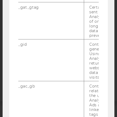
_gat_gtag
Certain data i
sent to Googl
IMPRESSUM
Analytics a 
of once per m
BARRIEREFREIHEITSERKLÄRUNG WEBSEITE
long as it is s
data transfers
DATENSCHUTZERKLÄRUNG
prevented.
DATENSCHUTZERKLÄRUNG SOCIAL MEDIA
_gid
Contains a r
DATENSCHUTZERKLÄRUNG
generated use
STUDIENBEWERBER*INNEN UND STUDIERENDE
Using this ID
Analytics can
COOKIE EINSTELLUNGEN
returning use
website and 
data from pre
Barrierefreiheitserklärung
visits.
Webseite
_gac_gb
Contains cam
related infor
the user. If G
Analytics and
Ads accounts 
linked, the co
tags on the G
ACCREDITED BY: