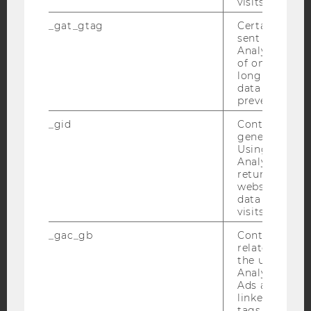
visits.
Facebook
Instagram
Blog
_gat_gtag
Certain data i
sent to Googl
Analytics a 
of once per m
long as it is s
YouTube
Newsletter
Bluesky
data transfers
prevented.
_gid
Contains a r
generated use
Using this ID
Analytics can
IMPRESSUM
returning use
BARRIEREFREIHEITSERKLÄRUNG WEBSEITE
website and 
data from pre
DATENSCHUTZERKLÄRUNG
visits.
DATENSCHUTZERKLÄRUNG SOCIAL MEDIA
_gac_gb
Contains cam
DATENSCHUTZERKLÄRUNG
related infor
STUDIENBEWERBER*INNEN UND STUDIERENDE
the user. If G
Analytics and
COOKIE EINSTELLUNGEN
Ads accounts 
linked, the co
tags on the G