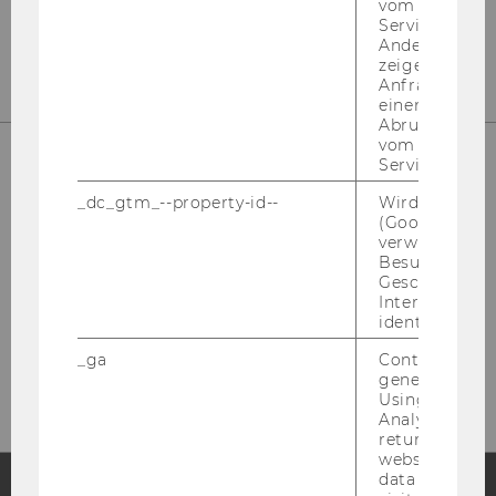
vom AMP-Clie
Service abzur
Andere mögli
zeigen Opt-ou
Anfrage im G
einen Fehler 
Abrufen einer
vom AMP Clie
Service an.
IT-SERVICES
_dc_gtm_--property-id--
Wird von Dou
(Google Tag 
verwendet, u
Besucher nach
Geschlecht o
Interessen zu
LC
identifizieren.
Welt­han­dels­platz 1
_ga
Contains a r
1020 Wien
generated use
Using this ID
Analytics can
returning use
website and 
data from pre