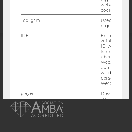
Barrierefreiheitserklärung
website read 
Webseite
cookie.
_dc_gtm
Used to throt
request rate.
IDE
Enthält eine
zufallsgenerie
ID. Anhand di
ACCREDITED BY:
kann Google 
über verschie
Websites
EQUIS
AACSB
domainübergr
wiedererkenn
personalisiert
Werbung auss
player
Dieses Cooki
AMBA
speichert
nutzerspezifi
Einstellungen
ein eingebett
Vimeo-Video
abgespielt wi
bedeutet, das