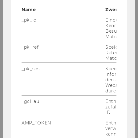
Name
Zweck
_pk_id
Eindeutige
Kennzeichnun
Besuchers du
Matomo.
_pk_ref
Speicherung 
Referrers dur
Matomo.
_pk_ses
Speicherung 
Informatione
den aktuellen
SUPPORT
Webseitenbe
durch Matom
_gcl_au
Enthält eine
zufallsgenerie
ID.
Hot­line: +43-​1-31336-
3000
AMP_TOKEN
Enthält ein To
E-​Mail:
hot­line@wu.ac.at
verwendet we
kann, um eine
Ser­vice Desk:
sup­port.wu.ac.at