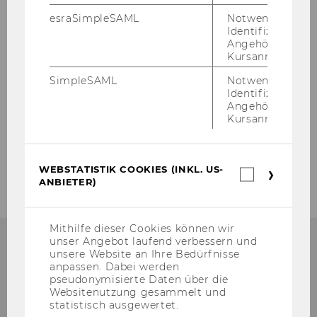
Passwort ändern
esraSimpleSAML
Notwendig zur
Identifizierung 
Angehörige/r für
Mobiltelefon registrieren
Kursanmeldung.
Accountpasswort neu setzen
SimpleSAML
Notwendig zur
Identifizierung 
Angehörige/r für
Kursanmeldung.
E-Mail & Kalender
Mailinglisten
WEBSTATISTIK COOKIES (INKL. US-
Webstatis
ANBIETER)
Cookies
(inkl.
US-
Anbieter)
Mithilfe dieser Cookies können wir
unser Angebot laufend verbessern und
unsere Website an Ihre Bedürfnisse
QUALITÄT
anpassen. Dabei werden
pseudonymisierte Daten über die
Websitenutzung gesammelt und
statistisch ausgewertet.