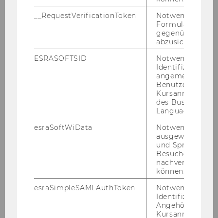
Wie er­hal­te ich Zu­gangs­da­
__RequestVerificationToken
Notwendig, um 
ten?
Formulareingab
gegenüber Angri
abzusichern.
Ac­count­pass­wort ver­ges­sen -
ESRASOFTSID
Notwendig zur
Identifizierung 
was kann ich tun?
angemeldeten
Benutzers im
Kursanmeldung
des Business
Language Center
esraSoftWiData
Notwendig um
ausgewählte Sp
Account & E-Mail
und Sprachkurse
Besuchers
nachverfolgen z
können.
Accountverwaltung
esraSimpleSAMLAuthToken
Notwendig zur
Identifizierung 
Angehörige/r für
2-Faktor-Authentifizierung
Kursanmeldung.