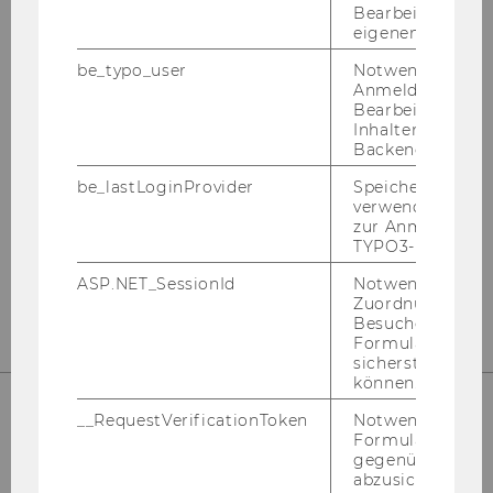
Bearbeitung des
eigenen Profils.
QUALITÄT
be_typo_user
Notwendig für d
Anmeldung und
Bearbeitung von
Inhalten im TYP
Backend.
be_lastLoginProvider
Speichert die zul
verwendete Met
zur Anmeldung f
TYPO3-Backend.
ASP.NET_SessionId
Notwendig, um 
Zuordnung von
Besucher zu
Formulareingab
sicherstellen zu
können.
__RequestVerificationToken
Notwendig, um 
Formulareingab
SUPPORT
gegenüber Angri
abzusichern.