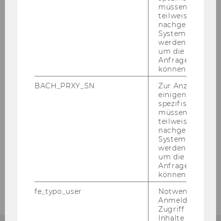
müssen Informa
teilweise von
Services
nachgelagerten
System abgefra
Informationssicherheit
werden. Notwen
um die Antwort 
Anfrage zuordne
Downloads
können.
BACH_PRXY_SN
Zur Anzeige von
einigen WU-
Service Guides
spezifischen Inh
müssen Informa
AV-Quickguides
teilweise von
nachgelagerten
System abgefra
Anleitungen
werden. Notwen
um die Antwort 
Anfrage zuordne
Kontakt
können.
fe_typo_user
Notwendig für d
Anmeldung und
Zugriff auf gesc
Inhalte oder zur