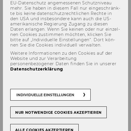
EU-​Datenschutz an­ge­mes­se­nen Schutz­ni­veau
mehr. Sie haben in die­sem Fall nur ein­ge­schränk­
te bis keine da­ten­schutz­recht­li­chen Rech­te in
den USA und ins­be­son­de­re kann auch die US-​
amerikanische Re­gie­rung Zu­gang zu die­sen
Service Guides
Daten er­lan­gen. Wenn Sie kei­nen oder nur ein­zel­
nen Coo­kies zu­stim­men möch­ten, kli­cken Sie
bitte auf „In­di­vi­du­el­le Ein­stel­lun­gen“. Dort kön­
nen Sie die Coo­kies in­di­vi­du­ell ver­wal­ten.
Weitere Informationen zu den Cookies auf der
Website und zur Verarbeitung
personenbezogener Daten finden Sie in unserer
Datenschutzerklärung
.
WU Mit­ar­bei­ter/innen
Die wich­tigs­ten IT-​Dienste und An­wen­
dun­gen auf einen Blick. Be­son­ders für
INDIVIDUELLE EINSTELLUNGEN
neue Mit­ar­bei­ter/innen an der WU eine
Le­se­emp­feh­lung.
NUR NOTWENDIGE COOKIES AKZEPTIEREN
Dokument ansehen
ALLE COOKIES AKZEPTIEREN