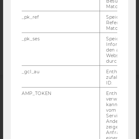
Besuchers du
DATENSCHUTZERKLÄRUNG SOCIAL MEDIA
Matomo.
DATENSCHUTZERKLÄRUNG
STUDIENBEWERBER*INNEN UND STUDIERENDE
_pk_ref
Speicherung 
Referrers dur
COOKIE EINSTELLUNGEN
Matomo.
_pk_ses
Speicherung 
Barrierefreiheitserklärung
Informatione
Webseite
den aktuellen
Webseitenbe
durch Matom
_gcl_au
Enthält eine
zufallsgenerie
ID.
ACCREDITED BY:
AMP_TOKEN
Enthält ein To
verwendet we
kann, um eine
EQUIS
AACSB
vom AMP-Clie
Service abzur
Andere mögli
zeigen Opt-ou
Anfrage im G
einen Fehler 