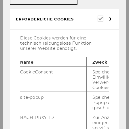
Erforderl
ERFORDERLICHE COOKIES
Cookies
Stu­die­ren­de der WU
Die wich­tigs­ten IT-​Dienste und An­wen­
Diese Cookies werden für eine
dun­gen auf einen Blick. Be­son­ders für
technisch reibungslose Funktion
neue Stu­die­ren­de eine hilf­rei­che Ori­en­
unserer Website benötigt.
tie­rung.
Name
Zweck
CookieConsent
Speichert Ihre
Dokument ansehen
Einwilligung zur
Verwendung vo
Cookies.
site-popup
Speichert ob ein
Popup ausgefüll
geschlossen wur
IT-SERVICES
BACH_PRXY_ID
Zur Anzeige von
einigen WU-
spezifischen Inh