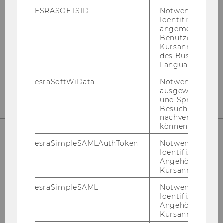
ESRASOFTSID
Notwendig zur
Identifizierung 
Hot­line: +43-​1-31336-
3000
angemeldeten
Benutzers im
E-​Mail:
hot­line@wu.ac.at
Kursanmeldung
des Business
Ser­vice Desk:
sup­port.wu.ac.at
Language Center
esraSoftWiData
Notwendig um
ausgewählte Sp
und Sprachkurse
Besuchers
nachverfolgen z
können.
esraSimpleSAMLAuthToken
Notwendig zur
IT-SERVICES
Identifizierung 
Angehörige/r für
Kursanmeldung.
esraSimpleSAML
Notwendig zur
Identifizierung 
LC
Angehörige/r für
Welt­han­dels­platz 1
Kursanmeldung.