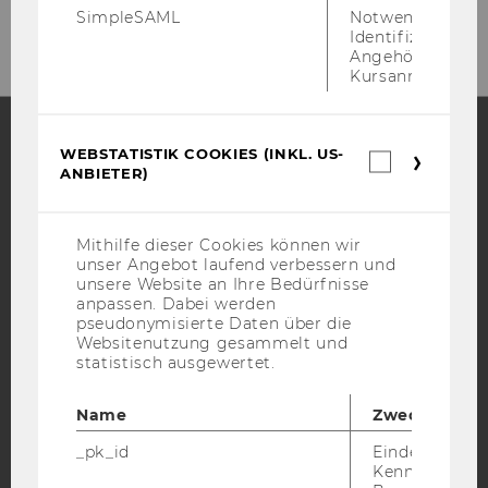
1020 Wien
SimpleSAML
Notwendig zur
Identifizierung 
Angehörige/r für
Kursanmeldung.
WEBSTATISTIK COOKIES (INKL. US-
Webstatis
Facebook
Instagram
Blog
ANBIETER)
Cookies
(inkl.
US-
Anbieter)
Mithilfe dieser Cookies können wir
YouTube
Newsletter
Bluesky
unser Angebot laufend verbessern und
unsere Website an Ihre Bedürfnisse
anpassen. Dabei werden
pseudonymisierte Daten über die
Websitenutzung gesammelt und
statistisch ausgewertet.
IMPRESSUM
Name
Zweck
BARRIEREFREIHEITSERKLÄRUNG WEBSEITE
_pk_id
Eindeutige
DATENSCHUTZERKLÄRUNG
Kennzeichnun