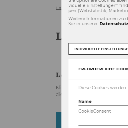
Sie op­tio­na­le Coo­kies ab­l
vi­du­el­le Ein­stel­lun­gen“ 
Home
Lehre
Lehrangebot
Le
pen (Web­sta­tis­tik, Mar­ke­ti
Weitere Informationen zu 
Sie in unserer
Datenschutz
Lehrangebot 
INDIVIDUELLE EINSTELLUNG
ERFORDERLICHE COOK
Lehr­an­ge­bot im So
Kli­cken Sie auf die ein­zel­n
Diese Cookies werden f
die je­wei­li­gen Lehr­ver­an­stal
Name
CookieConsent
Sus­tain­able In­ter­na­tio
(4686, PI)