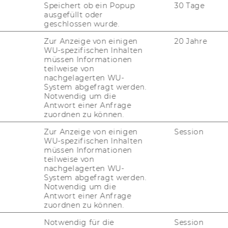
Speichert ob ein Popup
30 Tage
ausgefüllt oder
geschlossen wurde.
 (4931, PI)
Zur Anzeige von einigen
20 Jahre
WU-spezifischen Inhalten
müssen Informationen
teilweise von
arch and Wri­ting on
nachgelagerten WU-
hal­len­ges II
System abgefragt werden.
Notwendig um die
Antwort einer Anfrage
zuordnen zu können.
Zur Anzeige von einigen
Session
chaf­ten - Ver­tie­fung
WU-spezifischen Inhalten
 5995, 5996, 5997,
müssen Informationen
teilweise von
 6002, 6003, 6004,
nachgelagerten WU-
System abgefragt werden.
Notwendig um die
Antwort einer Anfrage
zuordnen zu können.
5, PI)
Notwendig für die
Session