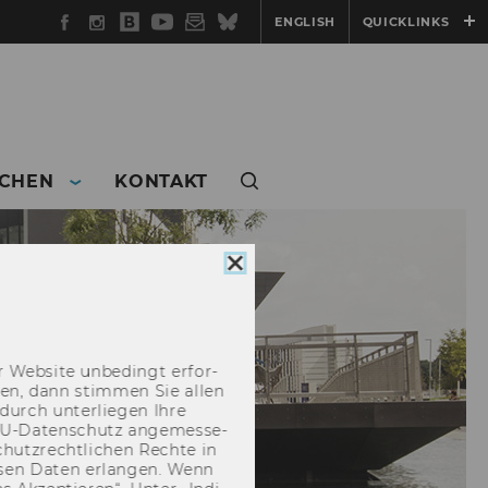
Facebook
Instagram
WU
YouTube
Newsletter
Bluesky
ENGLISH
QUICKLINKS
Blog
CHEN
KONTAKT
Cookie
Consent
schließen
 Web­site un­be­dingt er­for­
­cken, dann stim­men Sie allen
durch un­ter­lie­gen Ihre
EU-​Datenschutz an­ge­mes­se­
hutz­recht­li­chen Rech­te in
­sen Daten er­lan­gen. Wenn