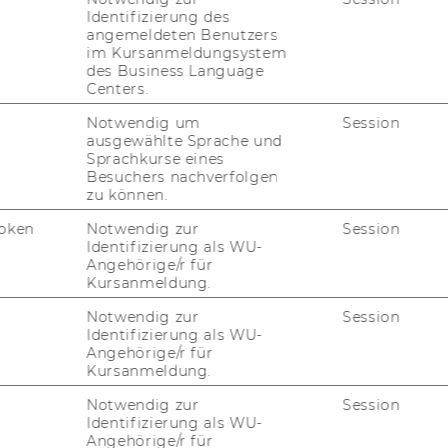
Identifizierung des
angemeldeten Benutzers
im Kursanmeldungsystem
des Business Language
1153, PI)
Centers.
Notwendig um
Session
ausgewählte Sprache und
n I (1258, PI)
Sprachkurse eines
Besuchers nachverfolgen
zu können.
n II (1259, PI)
oken
Notwendig zur
Session
Identifizierung als WU-
Angehörige/r für
Kursanmeldung.
(1809, PI)
Notwendig zur
Session
Identifizierung als WU-
Angehörige/r für
Kursanmeldung.
 Sus­tain­able De­ve­lo­p­
Notwendig zur
Session
Identifizierung als WU-
Angehörige/r für