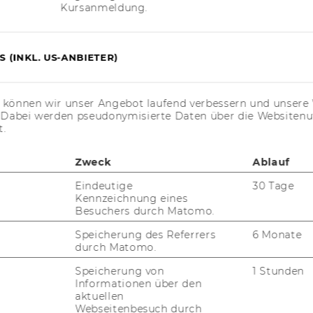
Kursanmeldung.
m­mer­se­mes­ter 2023
 (INKL. US-ANBIETER)
en Kurs­be­zeich­nun­gen unten, um mehr über
­tun­gen und deren In­hal­te zu er­fah­ren.
s können wir unser Angebot laufend verbessern und unsere 
. Dabei werden pseudonymisierte Daten über die Website
t.
arch and Wri­ting on
hal­len­ges II
Zweck
Ablauf
Eindeutige
30 Tage
Kennzeichnung eines
Besuchers durch Matomo.
De­ve­lo­p­ment (6202,
Speicherung des Referrers
6 Monate
durch Matomo.
Speicherung von
1 Stunden
Informationen über den
aktuellen
Go­vernment Re­gu­la­ti­
Webseitenbesuch durch