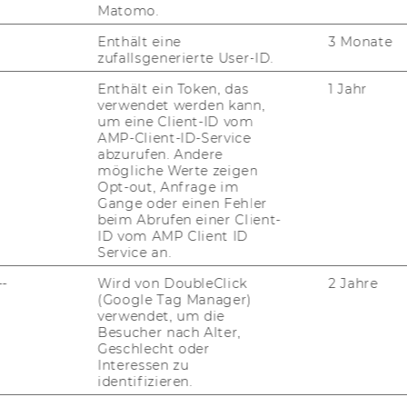
Matomo.
Enthält eine
3 Monate
zufallsgenerierte User-ID.
­ter­se­mes­ter 2022/23
Enthält ein Token, das
1 Jahr
verwendet werden kann,
um eine Client-ID vom
en Kurs­be­zeich­nun­gen unten, um mehr über
AMP-Client-ID-Service
­tun­gen und deren In­hal­te zu er­fah­ren.
abzurufen. Andere
mögliche Werte zeigen
Opt-out, Anfrage im
Gange oder einen Fehler
beim Abrufen einer Client-
n I (1402, PI)
ID vom AMP Client ID
Service an.
--
Wird von DoubleClick
2 Jahre
n II (1403, PI)
(Google Tag Manager)
verwendet, um die
Besucher nach Alter,
Geschlecht oder
Interessen zu
(2093, PI)
identifizieren.