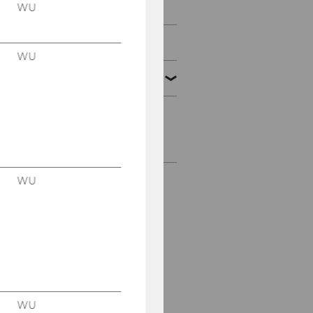
Didaktisches Konzept
WU
Qualität der Lehre
WU
Lehrangebot
Lehrangebot früherer
Semester
WU
WU