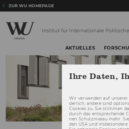
ZUR WU HOMEPAGE
Institut für
Internationale Politisc
AKTUELLES
FORSCH
Ihre Daten, I
Wir ver­wen­den auf un­se­rer 
der­lich, an­de­re sind op­tio
Coo­kies zu. Sie stim­men 
durch das ent­spre­chen­de C
nen Schutz­ni­veau mehr. Sie 
den USA und ins­be­son­de­r