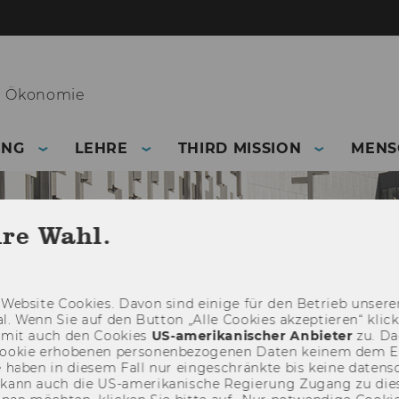
he Ökonomie
UNG
LEHRE
THIRD MISSION
MENS
hre Wahl.
Web­site Coo­kies. Davon sind ei­ni­ge für den Be­trieb un­se­rer
­nal. Wenn Sie auf den But­ton „Alle Coo­kies ak­zep­tie­ren“ kli
damit auch den Coo­kies
US-​amerikanischer An­bie­ter
zu. Da­
oo­kie er­ho­be­nen per­so­nen­be­zo­ge­nen Daten kei­nem dem 
haben in die­sem Fall nur ein­ge­schränk­te bis keine da­ten­sc
e kann auch die US-​amerikanische Re­gie­rung Zu­gang zu die