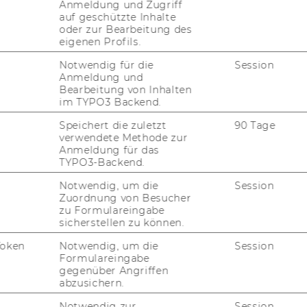
Anmeldung und Zugriff
auf geschützte Inhalte
oder zur Bearbeitung des
26, PI)
eigenen Profils.
Notwendig für die
Session
Anmeldung und
i­na­bi­li­ty (6137, PI)
Bearbeitung von Inhalten
im TYPO3 Backend.
Speichert die zuletzt
90 Tage
nfts­fä­hi­ges Wirt­
verwendete Methode zur
Anmeldung für das
 und An­wen­dung (VUE -
TYPO3-Backend.
 6306, 6307, 6308,
313)
Notwendig, um die
Session
Zuordnung von Besucher
zu Formulareingabe
sicherstellen zu können.
­ter­se­mes­ter 2023/24
Token
Notwendig, um die
Session
Formulareingabe
gegenüber Angriffen
en Kurs­be­zeich­nun­gen unten, um mehr über
abzusichern.
­tun­gen und deren In­hal­te zu er­fah­ren.
Notwendig zur
Session