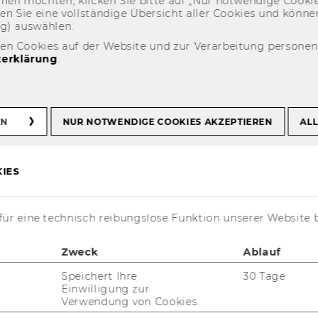
eh­nen möch­ten, kli­cken Sie bitte auf „Nur not­wen­di­ge Coo­kies
fin­den Sie eine voll­stän­di­ge Über­sicht aller Coo­kies und kön
hrangebot früherer Semester
ng) aus­wäh­len.
den Cookies auf der Website und zur Verarbeitung persone
erklärung
.
früherer Semester
EN
NUR NOTWENDIGE COOKIES AKZEPTIEREN
ALL
IES
m­mer­se­mes­ter 2024
en Kurs­be­zeich­nun­gen unten, um mehr über
ür eine technisch reibungslose Funktion unserer Website 
­tun­gen und deren In­hal­te zu er­fah­ren.
Zweck
Ablauf
Speichert Ihre
30 Tage
Einwilligung zur
­nal De­ve­lo­p­ment
Verwendung von Cookies.