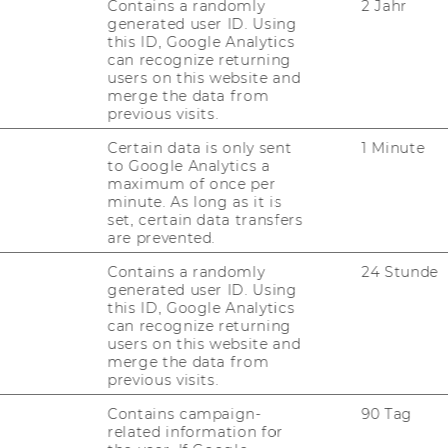
Contains a randomly
2 Jahr
generated user ID. Using
o­li­tics, and Fi­nan­ce
this ID, Google Analytics
can recognize returning
users on this website and
merge the data from
previous visits.
m­mer­se­mes­ter 2022
Certain data is only sent
1 Minute
to Google Analytics a
maximum of once per
en Kurs­be­zeich­nun­gen unten, um mehr über
minute. As long as it is
­tun­gen und deren In­hal­te zu er­fah­ren.
set, certain data transfers
are prevented.
Contains a randomly
24 Stunde
generated user ID. Using
n I (6030, PI)
this ID, Google Analytics
can recognize returning
users on this website and
merge the data from
previous visits.
n II (6031, PI)
Contains campaign-
90 Tag
related information for