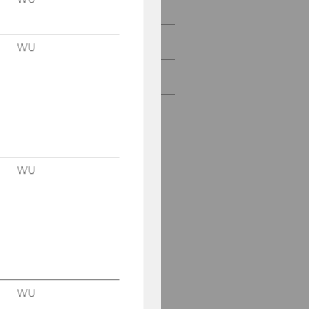
Didaktisches Konzept
Qualität der Lehre
WU
Lehrangebot
WU
WU