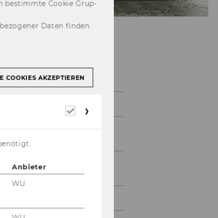
­nen be­stimm­te Coo­kie Grup­
nbezogener Daten finden
Lehre
E COOKIES AKZEPTIEREN
WUPOL Studienzweig
Erforderliche
Cookies
WUPOL-Spezialisierung
"Politics and Money"
benötigt.
ZuWi Vertiefung und
Anbieter
Anwendung
WU
Abschlussarbeiten
WU