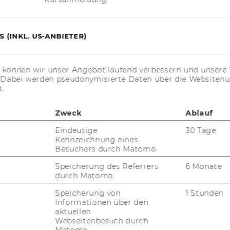
a­ting Fi­nan­ce for Sta­
y"
 (INKL. US-ANBIETER)
ting Trade and Po­li­tics
s können wir unser Angebot laufend verbessern und unsere 
­p­ment"
. Dabei werden pseudonymisierte Daten über die Website
t.
Zweck
Ablauf
Win­ter 2023/24
Eindeutige
30 Tage
Kennzeichnung eines
Besuchers durch Matomo.
Speicherung des Referrers
6 Monate
durch Matomo.
e­sell­schaf­ten I: Ent­
ue­rung"
Speicherung von
1 Stunden
Informationen über den
aktuellen
Webseitenbesuch durch
phy of Sci­ence"
Matomo.