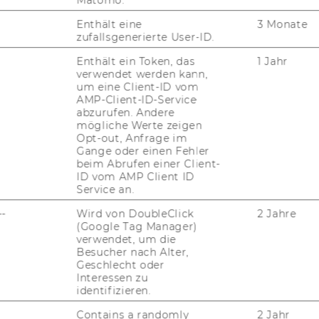
Enthält eine
3 Monate
zufallsgenerierte User-ID.
 and De­ve­lo­p­ment"
Enthält ein Token, das
1 Jahr
verwendet werden kann,
um eine Client-ID vom
AMP-Client-ID-Service
a­ting Fi­nan­ce and
abzurufen. Andere
ent"
mögliche Werte zeigen
Opt-out, Anfrage im
Gange oder einen Fehler
beim Abrufen einer Client-
ID vom AMP Client ID
 Som­mer 2023
Service an.
--
Wird von DoubleClick
2 Jahre
(Google Tag Manager)
verwendet, um die
Besucher nach Alter,
vest­ment and So­cial De­
Geschlecht oder
Interessen zu
identifizieren.
Contains a randomly
2 Jahr