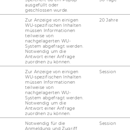
ausgefüllt oder
geschlossen wurde.
Zur Anzeige von einigen
20 Jahre
 un­se­re Kurse be­su­chen?
Wir haben ein
WU-spezifischen Inhalten
­zept
- aber funk­tio­niert es auch? Schau­en
müssen Informationen
teilweise von
un­se­rer Kurse und ei­ni­ge Tes­ti­mo­ni­als
nachgelagerten WU-
System abgefragt werden.
Notwendig um die
Antwort einer Anfrage
zuordnen zu können.
 Som­mer 2026
Zur Anzeige von einigen
Session
WU-spezifischen Inhalten
müssen Informationen
teilweise von
nachgelagerten WU-
cs of Fi­nan­ce"
System abgefragt werden.
Notwendig um die
Antwort einer Anfrage
zuordnen zu können.
al Re­se­arch Me­thods
Notwendig für die
Session
Anmeldung und Zugriff