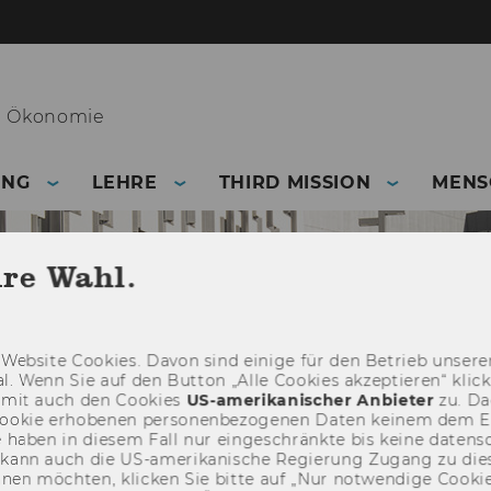
he Ökonomie
UNG
LEHRE
THIRD MISSION
MENS
hre Wahl.
Web­site Coo­kies. Davon sind ei­ni­ge für den Be­trieb un­se­rer
­nal. Wenn Sie auf den But­ton „Alle Coo­kies ak­zep­tie­ren“ kli
damit auch den Coo­kies
US-​amerikanischer An­bie­ter
zu. Da­
oo­kie er­ho­be­nen per­so­nen­be­zo­ge­nen Daten kei­nem dem 
haben in die­sem Fall nur ein­ge­schränk­te bis keine da­ten­sc
e kann auch die US-​amerikanische Re­gie­rung Zu­gang zu die
eh­nen möch­ten, kli­cken Sie bitte auf „Nur not­wen­di­ge Coo­kies