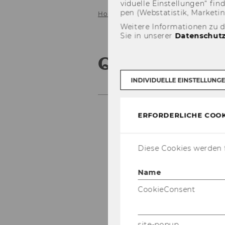
vi­du­el­le Ein­stel­lun­gen“ 
pen (Web­sta­tis­tik, Mar­ke­ti
Home
Lehre
Qualität der Lehre
Weitere Informationen zu 
Sie in unserer
Datenschutz
Qualität der
INDIVIDUELLE EINSTELLUNG
ERFORDERLICHE COOK
Diese Cookies werden f
Name
CookieConsent
site-popup