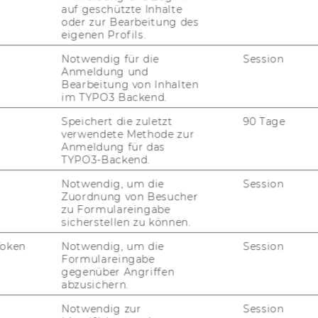
auf geschützte Inhalte
oder zur Bearbeitung des
eigenen Profils.
Win­ter 2025
Notwendig für die
Session
Anmeldung und
Bearbeitung von Inhalten
im TYPO3 Backend.
list: "Em­pi­ri­cal Re­
Speichert die zuletzt
90 Tage
verwendete Methode zur
Anmeldung für das
TYPO3-Backend.
Notwendig, um die
Session
­tics of Trade"
Zuordnung von Besucher
zu Formulareingabe
sicherstellen zu können.
Token
Notwendig, um die
Session
 Som­mer 2025
Formulareingabe
gegenüber Angriffen
abzusichern.
Notwendig zur
Session