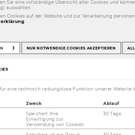
fin­den Sie eine voll­stän­di­ge Über­sicht aller Coo­kies und kön
ng) aus­wäh­len.
den Cookies auf der Website und zur Verarbeitung persone
erklärung
.
 Lehre
EN
NUR NOTWENDIGE COOKIES AKZEPTIEREN
ALL
IES
ür eine technisch reibungslose Funktion unserer Website 
Zweck
Ablauf
Speichert Ihre
30 Tage
Einwilligung zur
Verwendung von Cookies.
Speichert ob ein Popup
30 Tage