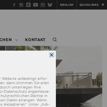
Facebook
Instagram
WU
YouTube
Newsletter
Bluesky
ENGLISH
QUICKLINKS
Blog
CHEN
KONTAKT
Cookie
Consent
schließen
 Web­site un­be­dingt er­for­
­cken, dann stim­men Sie allen
durch un­ter­lie­gen Ihre
EU-​Datenschutz an­ge­mes­se­
hutz­recht­li­chen Rech­te in
­sen Daten er­lan­gen. Wenn
 Ak­zep­tie­ren“. Unter „In­di­