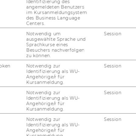
Identifizierung des
­ky­e­sa: "Geo­po­li­tics
angemeldeten Benutzers
li­ty"
im Kursanmeldungsystem
des Business Language
Centers.
­tics of FDI"
Notwendig um
Session
ausgewählte Sprache und
Sprachkurse eines
Besuchers nachverfolgen
zu können.
Win­ter 2024/25
oken
Notwendig zur
Session
Identifizierung als WU-
Angehörige/r für
Kursanmeldung.
 Law, and Fi­nan­ce"
Notwendig zur
Session
Identifizierung als WU-
Angehörige/r für
Kursanmeldung.
Po­li­ti­cal Eco­no­my,
Notwendig zur
Session
len­ges"
Identifizierung als WU-
Angehörige/r für
Kursanmeldung.