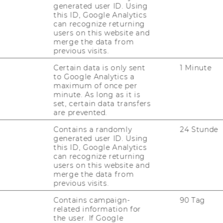
generated user ID. Using
­cial Sys­tems and Go­
this ID, Google Analytics
can recognize returning
users on this website and
merge the data from
previous visits.
Certain data is only sent
1 Minute
to Google Analytics a
maximum of once per
minute. As long as it is
set, certain data transfers
are prevented.
Contains a randomly
24 Stunde
le Politische Ökonomie
generated user ID. Using
this ID, Google Analytics
can recognize returning
users on this website and
merge the data from
previous visits.
Contains campaign-
90 Tag
related information for
the user. If Google