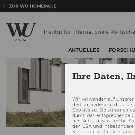
ZUR WU HOMEPAGE
Institut für
Internationale Politisc
AKTUELLES
FORSCH
Ihre Daten, I
Wir ver­wen­den auf un­se­rer 
der­lich, an­de­re sind op­tio
Coo­kies zu. Sie stim­men 
durch das ent­spre­chen­de C
nen Schutz­ni­veau mehr. Sie 
den USA und ins­be­son­de­r
Sie op­tio­na­le Coo­kies ab­l