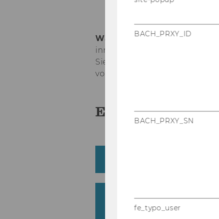
BACH_PRXY_ID
Warum soll­ten Stu­die­ren­de
in­no­va­ti­ves
di­dak­ti­sches Kon
Sie sich hier die Be­wer­tun­gen 
von Stu­die­ren­den an.
Eva­lu­ie­run­gen
BACH_PRXY_SN
Ash­ley Simpson: "Po­li­ti
Jonas Bunte: "Em­pi­ri­c
II"
fe_typo_user