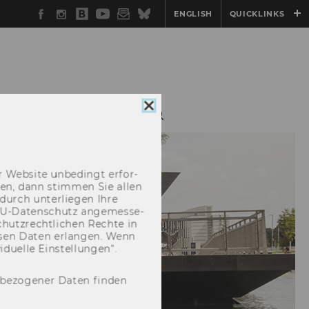
Facebook
Instagram
WU
YouTube
Newsletter
Bluesky
ENGLISH
QUICKLINKS
Blog
Cookie
CHEN
KONTAKT
Consent
schließen
 Web­site un­be­dingt er­for­
­cken, dann stim­men Sie allen
durch un­ter­lie­gen Ihre
EU-​Datenschutz an­ge­mes­se­
hutz­recht­li­chen Rech­te in
­sen Daten er­lan­gen. Wenn
u­el­le Ein­stel­lun­gen“.
nbezogener Daten finden