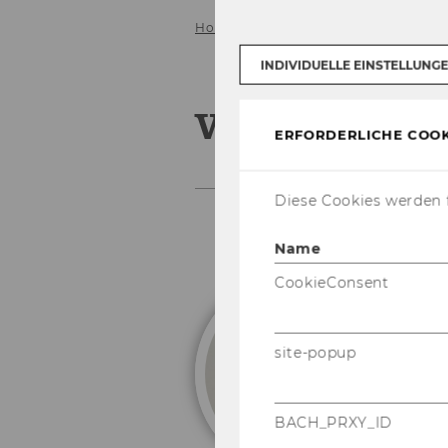
Home
Menschen
Valentin Kless
INDIVIDUELLE EINSTELLUNG
Valentin Kles
ERFORDERLICHE COOK
Diese Cookies werden f
Name
CookieConsent
V
site-popup
Tu
Ve
BACH_PRXY_ID