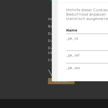
Mithilfe dieser Cookie
Bedürfnisse anpassen
statistisch ausgewerte
IMPRESSUM
BARRIEREFREIHEITSERKLÄRUN
Name
DATENSCHUTZERKLÄRUNG
_pk_id
DATENSCHUTZERKLÄRUNG SOC
DATENSCHUTZERKLÄRUNG ST
UND STUDIERENDE
_pk_ref
COOKIE EINSTELLUNGEN
_pk_ses
Barrierefreiheitserklärung
Webseite
_gcl_au
AMP_TOKEN