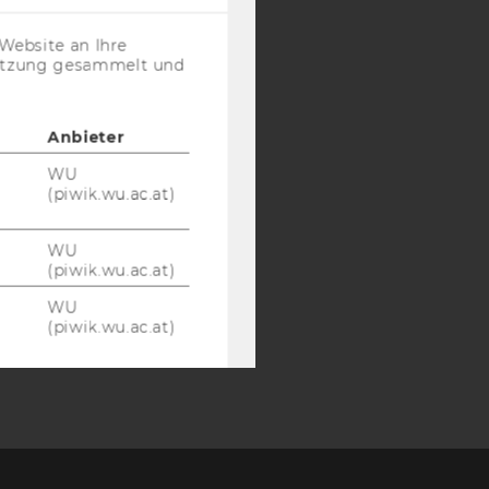
SB
AMBA
(inkl.
US-
Website an Ihre
Anbieter)
nutzung gesammelt und
Anbieter
WU
(piwik.wu.ac.at)
WU
(piwik.wu.ac.at)
WU
(piwik.wu.ac.at)
Google
Google