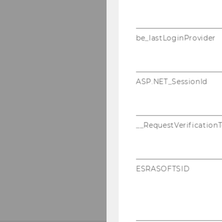
be_lastLoginProvider
ASP.NET_SessionId
__RequestVerification
ESRASOFTSID