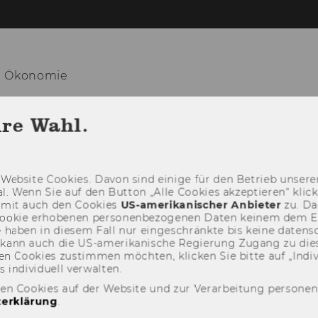
he Ökonomie
UNG
LEHRE
THIRD MISSION
MENS
hre Wahl.
Web­site Coo­kies. Davon sind ei­ni­ge für den Be­trieb un­se­rer
­nal. Wenn Sie auf den But­ton „Alle Coo­kies ak­zep­tie­ren“ kli
damit auch den Coo­kies
US-​amerikanischer An­bie­ter
zu. Da­
oo­kie er­ho­be­nen per­so­nen­be­zo­ge­nen Daten kei­nem dem 
haben in die­sem Fall nur ein­ge­schränk­te bis keine da­ten­sc
e kann auch die US-​amerikanische Re­gie­rung Zu­gang zu die
n Coo­kies zu­stim­men möch­ten, kli­cken Sie bitte auf „In­di­vi­d
n­di­vi­du­ell ver­wal­ten.
den Cookies auf der Website und zur Verarbeitung persone
erklärung
.