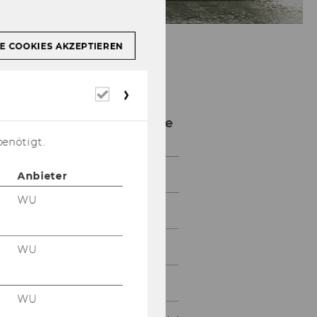
E COOKIES AKZEPTIEREN
Institut für
Erforderliche
Internationale
Cookies
Politische Ökonomie
benötigt.
Aktuelles
Anbieter
WU
Forschung
Lehre
WU
Third Mission
WU