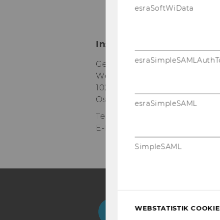
esraSoftWiData
Institut für Internationa
esraSimpleSAMLAuthT
Gebäude D4, Ebene 2
Welthandelsplatz 1
1020
Wien
Österreich
esraSimpleSAML
Tel:
+43-1-31336-6722
E-Mail:
ipe@wu.ac.at
SimpleSAML
Facebook
Instagram
Blog
Yo
WEBSTATISTIK COOKIES