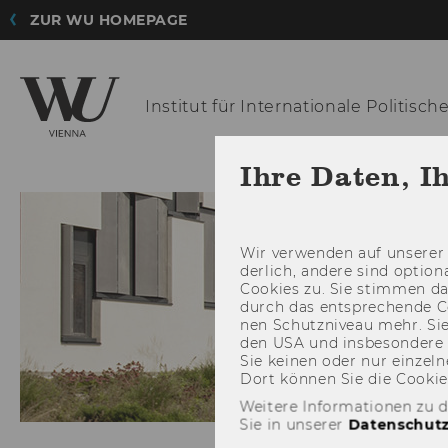
ZUR WU HOMEPAGE
Institut für
Internationale Politisc
AKTUELLES
FORSCH
Ihre Daten, I
Wir ver­wen­den auf un­se­rer 
der­lich, an­de­re sind op­tio
Coo­kies zu. Sie stim­men 
durch das ent­spre­chen­de C
nen Schutz­ni­veau mehr. Sie 
den USA und ins­be­son­de­r
Sie kei­nen oder nur ein­zel­ne
Dort kön­nen Sie die Coo­kies i
Weitere Informationen zu 
Sie in unserer
Datenschutz