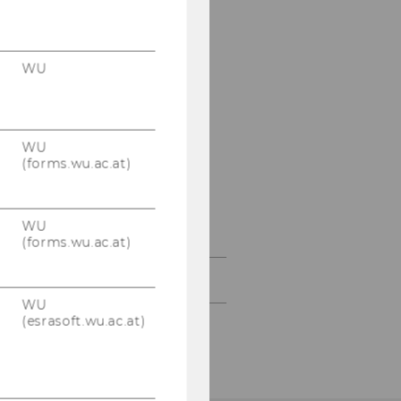
Pavlo Vernydub
WU
Elizaveta Minaeva
Mohammad Amin
Eslamipanah
WU
(forms.wu.ac.at)
Moritz Groll
Ehemalige
Mitarbeiter*innen
WU
(forms.wu.ac.at)
Kontakt
WU
(esrasoft.wu.ac.at)