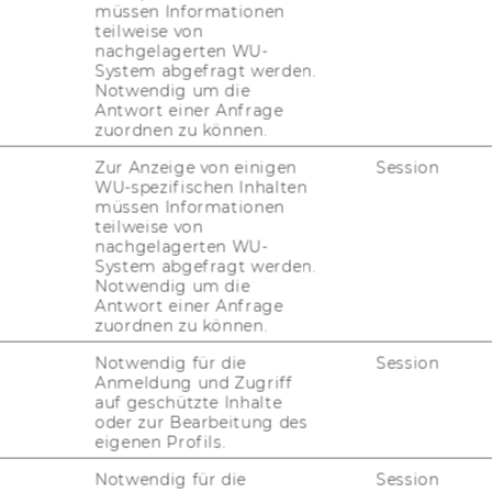
müssen Informationen
teilweise von
nachgelagerten WU-
System abgefragt werden.
Notwendig um die
Antwort einer Anfrage
zuordnen zu können.
Zur Anzeige von einigen
Session
WU-spezifischen Inhalten
utor am In­sti­tut für In­ter­na­tio­na­le Po­li­ti­
müssen Informationen
Im Rah­men der Lehr­ver­an­stal­tung „Zu­
teilweise von
nachgelagerten WU-
 Ver­tie­fung und An­wen­dung“ un­ter­stützt er
System abgefragt werden.
, or­ga­ni­siert Re­pe­ti­to­ri­en und ar­bei­tet
Notwendig um die
und in­no­va­ti­ver Lehr­for­ma­te. Au­ßer­dem
Antwort einer Anfrage
zuordnen zu können.
chafts-​ und So­zi­al­wis­sen­schaf­ten mit dem
ron­ment and Po­li­tics sowie einer Spe­zia­li­
Notwendig für die
Session
Anmeldung und Zugriff
 Zuvor ab­sol­vier­te er ein Se­mes­ter an der
auf geschützte Inhalte
sei­ner Frei­zeit ist er sport­lich aktiv, kocht
oder zur Bearbeitung des
r ver­schie­de­ne Kul­tu­ren.
eigenen Profils.
Notwendig für die
Session