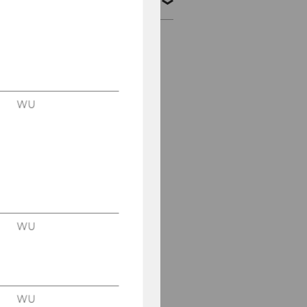
Menschen
Jonas Bunte
Teresa Hübel
WU
Dewa Gede Sidan
Raeskyesa
Ashley Blair Simpson
Zack Zimbalist
Elizaveta Gavrikova
WU
Elias Bernhard
Valentin Kless
WU
Elgin Klara Raupach