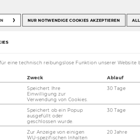
EN
NUR NOTWENDIGE COOKIES AKZEPTIEREN
ALL
s
IES
ür eine technisch reibungslose Funktion unserer Website 
Zweck
Ablauf
Speichert Ihre
30 Tage
Einwilligung zur
alentin Kless
Verwendung von Cookies.
Speichert ob ein Popup
30 Tage
tor Zukunftsfähiges Wirtschaften:
ausgefüllt oder
rtiefung und Anwendung
geschlossen wurde.
valentin.kless@wu.ac.at
Zur Anzeige von einigen
20 Jahre
WU-spezifischen Inhalten