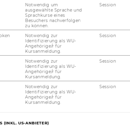
Notwendig um
Session
ausgewählte Sprache und
Sprachkurse eines
Besuchers nachverfolgen
le Politische Ökonomie
zu können.
oken
Notwendig zur
Session
Identifizierung als WU-
Angehörige/r für
Kursanmeldung.
Notwendig zur
Session
Identifizierung als WU-
Angehörige/r für
Kursanmeldung.
Notwendig zur
Session
Identifizierung als WU-
Angehörige/r für
Kursanmeldung.
uTube
Newsletter
Bluesky
ACCREDITED B
 (INKL. US-ANBIETER)