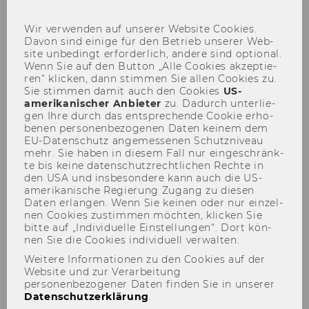
Wir ver­wen­den auf un­se­rer Web­site Coo­kies.
Davon sind ei­ni­ge für den Be­trieb un­se­rer Web­
site un­be­dingt er­for­der­lich, an­de­re sind op­tio­nal.
Wenn Sie auf den But­ton „Alle Coo­kies ak­zep­tie­
ren“ kli­cken, dann stim­men Sie allen Coo­kies zu.
Sie stim­men damit auch den Coo­kies
US-​
News Archiv
amerikanischer An­bie­ter
zu. Da­durch un­ter­lie­
gen Ihre durch das ent­spre­chen­de Coo­kie er­ho­
be­nen per­so­nen­be­zo­ge­nen Daten kei­nem dem
EU-​Datenschutz an­ge­mes­se­nen Schutz­ni­veau
mehr. Sie haben in die­sem Fall nur ein­ge­schränk­
te bis keine da­ten­schutz­recht­li­chen Rech­te in
den USA und ins­be­son­de­re kann auch die US-​
amerikanische Re­gie­rung Zu­gang zu die­sen
Daten er­lan­gen. Wenn Sie kei­nen oder nur ein­zel­
nen Coo­kies zu­stim­men möch­ten, kli­cken Sie
bitte auf „In­di­vi­du­el­le Ein­stel­lun­gen“. Dort kön­
nen Sie die Coo­kies in­di­vi­du­ell ver­wal­ten.
Weitere Informationen zu den Cookies auf der
Website und zur Verarbeitung
personenbezogener Daten finden Sie in unserer
Datenschutzerklärung
.