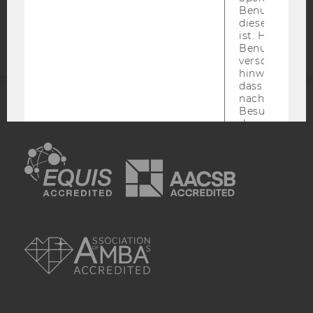
Barrierefreiheitserklärung
Benutzer-ID, d
Webseite
diese Seite e
ist. Hotjar ver
Benutzer nich
verschiedene
hinweg.Stellt 
dass Daten v
nachfolgende
Besuchen auf
ACCREDITED BY:
derselben We
derselben Ben
EQUIS
AACSB
zugeordnet w
_hjid
Dies ist ein al
Cookie, das wi
mehr setzen, 
wenn ein Benu
AMBA
noch in sein
Browser hat,
wir seinen We
wiederverwen
zu
_hjSessionUser
migrieren. Wi
gesetzt, wenn