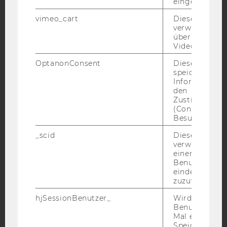
eingebettet is
Facebook
Instagram
Blog
vimeo_cart
Dieses Cookie
verwendet, u
überprüfen, wi
Video abgespi
YouTube
Newsletter
Bluesky
OptanonConsent
Dieses Cooki
speichert
Informatione
den
Zustimmungs
(Consent) ein
IMPRESSUM
Besuchers.
BARRIEREFREIHEITSERKLÄRUNG WEBSEITE
_scid
Dieses Cookie
verwendet, u
DATENSCHUTZERKLÄRUNG
einem/einer
DATENSCHUTZERKLÄRUNG SOCIAL MEDIA
Benutzer*in e
eindeutige ID
DATENSCHUTZERKLÄRUNG
zuzuweisen
STUDIENBEWERBER*INNEN UND STUDIERENDE
hjSessionBenutzer_
Wird gesetzt,
COOKIE EINSTELLUNGEN
Benutzer zum
Mal eine Seite
Speichert die 