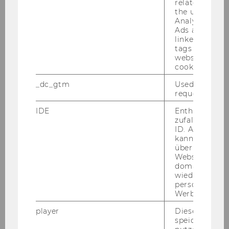
related infor
the user. If G
Analytics and
Ads accounts 
linked, the co
tags on the G
website read 
cookie.
_dc_gtm
Used to throt
request rate.
IDE
Enthält eine
zufallsgenerie
20. Dezember 2023
ID. Anhand di
kann Google 
Research Talk by Alina Sorescu, Texas
über verschie
A&M University (US)
Websites
domainübergr
Alina So­res­cu from Texas A&M Uni­ver­si­ty was
wiedererkenn
the la­test guest in our Re­se­arch Se­mi­nar Se­
personalisiert
ries, pre­sen­ting her re­se­arch on busi­ness
Werbung auss
model in­no­va­ti­on. This area is often less ex­plo­
player
Dieses Cooki
red com­pa­red to pro­duct…
speichert