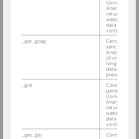
Using this ID
Analytics can
returning use
website and 
data from pre
visits.
_gat_gtag
Certain data i
sent to Googl
Analytics a 
of once per m
15. Jänner 2024
long as it is s
Research Talk by Anatoli Colicev,
data transfers
University of Liverpool (UK)
prevented.
In our last Mar­ke­ting Re­se­arch Se­mi­nar of the
_gid
Contains a r
generated use
win­ter se­mes­ter 2023/24, Pro­fes­sor Ana­to­li Co­li­
Using this ID
cev from the Uni­ver­si­ty of Li­ver­pool il­lu­mi­na­ted
Analytics can
a com­pel­ling ave­nue in cor­po­ra­te stra­te­gy –
returning use
website and 
how busi­nes­ses…
data from pre
visits.
_gac_gb
Contains cam