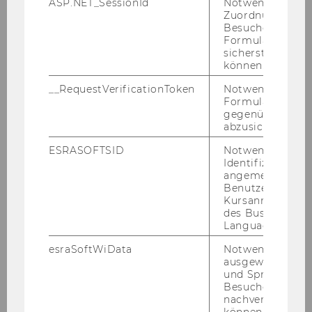
ASP.NET_SessionId
Notwendig, um 
Zuordnung von
Besucher zu
Formulareingab
sicherstellen zu
können.
__RequestVerificationToken
Notwendig, um 
Formulareingab
gegenüber Angri
abzusichern.
ESRASOFTSID
Notwendig zur
Identifizierung 
angemeldeten
Benutzers im
Kursanmeldung
des Business
Language Center
esraSoftWiData
Notwendig um
ausgewählte Sp
16. Oktober 2025
und Sprachkurse
Willkommen Viktoria!
Besuchers
nachverfolgen z
Wir hei­ßen Vik­to­ria Rach­wol herz­lich als neue