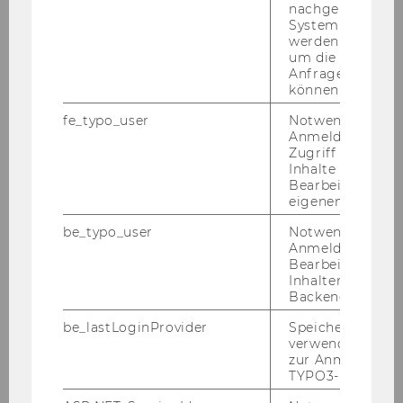
nachgelagerten
System abgefra
werden. Notwen
um die Antwort 
Anfrage zuordne
können.
fe_typo_user
Notwendig für d
22. Dezember 2025
Anmeldung und
Zugriff auf gesc
Christina Schamp in einem Interview mit
Inhalte oder zur
Journal of Marketing Research
Bearbeitung des
Scholarly Insights
eigenen Profils.
Im ver­gan­ge­nen Sep­tem­ber er­reich­te Chris­ti­na
be_typo_user
Notwendig für d
Schamp, Lei­te­rin des In­sti­tu­te for Di­gi­tal Mar­
Anmeldung und
Bearbeitung von
ke­ting and Be­ha­vio­ral In­sights an der WU
Inhalten im TYP
Wien, einen wich­ti­gen Mei­len­stein. Ihre Ar­beit
Backend.
The Ef­fec­ti­ve­n­ess of…
be_lastLoginProvider
Speichert die zul
verwendete Met
zur Anmeldung f
TYPO3-Backend.