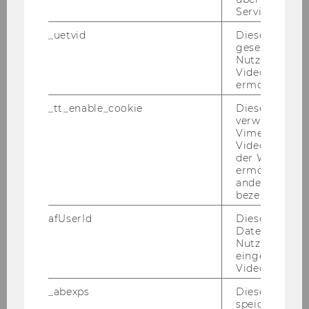
Super-​Bar- gai­ners with Al­go­rith­mic An­thro­po­
Service zu s
mor­phiza­ti­on In our re­cent Re­se­arch Se­mi­nar
_uetvid
Dieses Cookie
Se­ries, we had the pri­vi­le­ge of hos­ting Ar­n­aud
gesetzt, um d
De Bruyn from ESSEC…
Nutzung des 
Videoplayers 
ermöglichen
_tt_enable_cookie
Dieses Cookie
verwendet, u
Vimeo-
Videoeinbett
der WU-Websi
ermöglichen 
andere nicht 
bezeichnete 
afUserId
Dieses Cooki
Daten von
Nutzer*innen,
eingebettete
Videos intera
_abexps
Dieses Cooki
speichert get