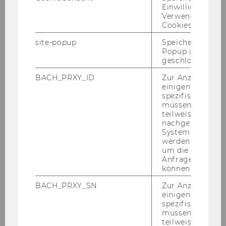
Einwilligung zur
Verwendung vo
Cookies.
site-popup
Speichert ob ein
Popup ausgefüll
22. Dezember 2025
geschlossen wur
Ein neuer Forschungsmeilenstein für
DMBI: Cause-Related Marketing unter
BACH_PRXY_ID
Zur Anzeige von
einigen WU-
den meistzitierten JMR-Artikeln (2022–
spezifischen Inh
2023)
müssen Informa
teilweise von
Die An­er­ken­nung für die Ar­beit von @Chris­ti­na
nachgelagerten
Schamp, Lei­te­rin des In­sti­tu­te for Di­gi­tal Mar­
System abgefra
ke­ting and Be­ha­vio­ral In­sights an der WU
werden. Notwen
um die Antwort 
Wien, wächst wei­ter. Ihre Stu­die The Ef­fec­ti­ve­
Anfrage zuordne
n­ess of Cause Re­la­ted…
können.
BACH_PRXY_SN
Zur Anzeige von
einigen WU-
spezifischen Inh
müssen Informa
teilweise von