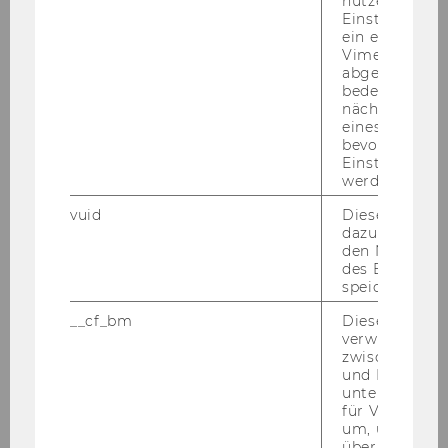
nutzerspezifi
Einstellungen
ein eingebett
Vimeo-Video
abgespielt wi
bedeutet, das
nächsten Ans
eines Vimeo-V
bevorzugten
Einstellungen
werden.
vuid
Dieser Cookie
dazu eingeset
den Nutzungs
des Benutzers
speichern.
__cf_bm
Dieses Cookie
verwendet, u
zwischen Men
04. Dezember 2023
und Bots zu
Research Talk by Arnaud De Bruyn,
unterscheiden.
ESSEC Business School (FR)
für Vimeo no
um, um gülti
Bots Bar­gai­ning with Hu­mans: Buil­ding AI
über die Nutz