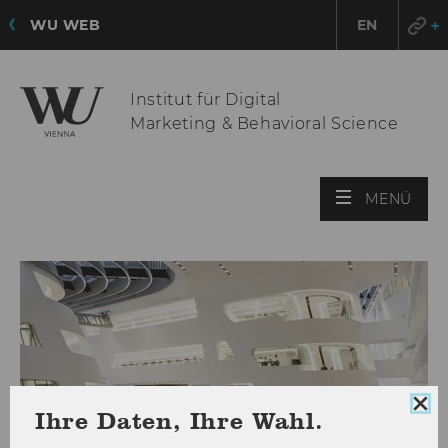
WU WEB
EN
Institut für Digital
Marketing & Behavioral Science
HAU
MENÜ
ÖFF
Coo
Ihre Daten, Ihre Wahl.
Con
sch