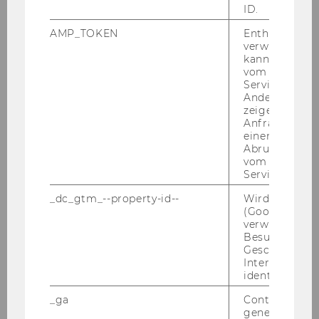
ID.
AMP_TOKEN
Enthält ein To
verwendet we
kann, um eine
vom AMP-Clie
Service abzur
Andere mögli
zeigen Opt-ou
16. Oktober 2025
Anfrage im G
Willkommen Alicia!
einen Fehler 
Abrufen einer
Wir freu­en uns sehr, Ali­cia Schwa­ben­bau­er als
vom AMP Clie
Service an.
neue Pra­e­Doc an un­se­rem In­sti­tut will­kom­men
zu hei­ßen. Ali­cia hat ihren Ba­che­lor in Wirt­
_dc_gtm_--property-id--
Wird von Dou
schafts­in­for­ma­tik an der Uni­ver­si­tät Re­gens­
(Google Tag 
verwendet, u
burg und ihren Mas­ter…
Besucher nach
Geschlecht o
Interessen zu
identifizieren.
_ga
Contains a r
generated use