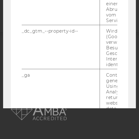
einen Fehler 
Webseite
Abrufen einer
vom AMP Clie
Service an.
_dc_gtm_--property-id--
Wird von Dou
(Google Tag 
verwendet, u
Besucher nach
ACCREDITED BY:
Geschlecht o
Interessen zu
EQUIS
AACSB
identifizieren.
_ga
Contains a r
generated use
Using this ID
Analytics can
AMBA
returning use
website and 
data from pre
visits.
_gat_gtag
Certain data i
sent to Googl
Analytics a 