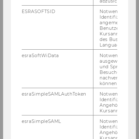
abzusichern.
generated Con­tent, die des­sen Ver­brei­tung
vor­an­trei­ben, sowie die Mo­ti­ve für die Er­stel­
ESRASOFTSID
Notwendig zur
Identifizierung 
lung und das Sharing von Con­tent.
angemeldeten
Um die­sen Fra­gen des di­gi­ta­len Wan­dels nach­
Benutzers im
Kursanmeldung
zu­ge­hen, nutzt Me­la­nie Clegg eine Mi­schung
des Business
aus Ver­hal­tens­ex­pe­ri­men­ten, Ana­ly­se von Se­
Language Center
kun­där­da­ten, qua­li­ta­ti­ven und quan­ti­ta­ti­ven
esraSoftWiData
Notwendig um
Ana­ly­sen von Text­da­ten sowie Ma­chi­ne Lear­
ausgewählte Sp
ning.
und Sprachkurse
Besuchers
nachverfolgen z
können.
esraSimpleSAMLAuthToken
Notwendig zur
Identifizierung 
Institut für Digital Marketing &
Angehörige/r für
Kursanmeldung.
Behavioral Science
esraSimpleSAML
Notwendig zur
Identifizierung 
Angehörige/r für
Home
Kursanmeldung.