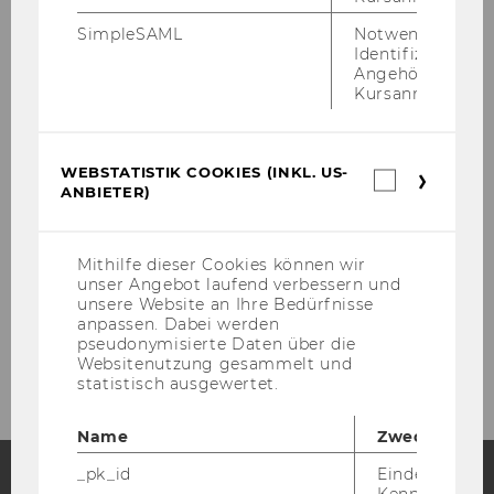
SimpleSAML
Notwendig zur
Über uns
Identifizierung 
Angehörige/r für
Kursanmeldung.
Lehre
Forschung
WEBSTATISTIK COOKIES (INKL. US-
Webstatis
ANBIETER)
Cookies
(inkl.
Forschungsgebiete
US-
Anbieter)
Mithilfe dieser Cookies können wir
Veröffentlichungen
unser Angebot laufend verbessern und
unsere Website an Ihre Bedürfnisse
anpassen. Dabei werden
AMA CBSIG 2024
pseudonymisierte Daten über die
Websitenutzung gesammelt und
statistisch ausgewertet.
Name
Zweck
_pk_id
Eindeutige