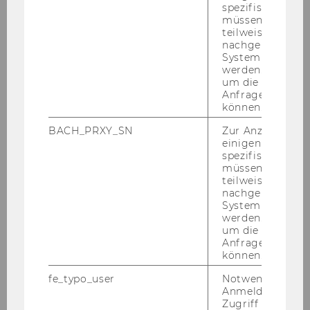
spezifischen Inh
müssen Informa
teilweise von
Mo­ra­li­sches Kon­sum­ver­hal­ten
nachgelagerten
System abgefra
in der di­gi­ta­len Sphä­re
werden. Notwen
um die Antwort 
Anfrage zuordne
können.
Vi­ra­li­tät von Text und Bil­dern
in So­cial Media
BACH_PRXY_SN
Zur Anzeige von
einigen WU-
spezifischen Inh
müssen Informa
teilweise von
Dr. Me­la­nie Clegg
nachgelagerten
System abgefra
werden. Notwen
Me­la­nie Clegg‘s For­schungs­pro­jek­te un­ter­su­
um die Antwort 
chen vor allem die Kon­su­men­ten­wahr­neh­
Anfrage zuordne
mung von Al­go­rith­men und künst­li­cher In­tel­li­
können.
genz. Ins­be­son­de­re geht sie der Frage nach,
fe_typo_user
Notwendig für d
ob, warum und unter wel­chen Um­stän­den Ver­
Anmeldung und
brau­cher be­reit sind, mit Al­go­rith­men und
Zugriff auf gesc