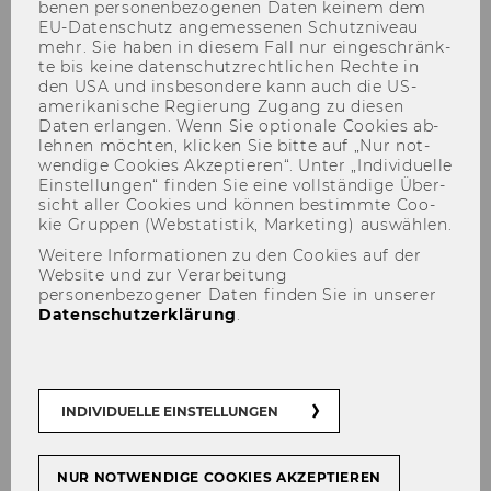
be­nen per­so­nen­be­zo­ge­nen Daten kei­nem dem
EU-​Datenschutz an­ge­mes­se­nen Schutz­ni­veau
mehr. Sie haben in die­sem Fall nur ein­ge­schränk­
te bis keine da­ten­schutz­recht­li­chen Rech­te in
den USA und ins­be­son­de­re kann auch die US-​
amerikanische Re­gie­rung Zu­gang zu die­sen
Daten er­lan­gen. Wenn Sie op­tio­na­le Coo­kies ab­
leh­nen möch­ten, kli­cken Sie bitte auf „Nur not­
Emanuel List, PhD
wen­di­ge Coo­kies Ak­zep­tie­ren“. Unter „In­di­vi­du­el­le
Ein­stel­lun­gen“ fin­den Sie eine voll­stän­di­ge Über­
sicht aller Coo­kies und kön­nen be­stimm­te Coo­
kie Grup­pen (Web­sta­tis­tik, Mar­ke­ting) aus­wäh­len.
Weitere Informationen zu den Cookies auf der
Website und zur Verarbeitung
personenbezogener Daten finden Sie in unserer
Datenschutzerklärung
.
INDIVIDUELLE EINSTELLUNGEN
NUR NOTWENDIGE COOKIES AKZEPTIEREN