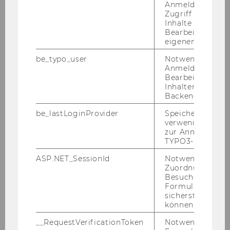
Mi­cro­e­co­no­metrics
Anmeldung und
Zugriff auf gesc
Inhalte oder zur
Bearbeitung des
Laufende Projekte
eigenen Profils.
be_typo_user
Notwendig für d
Anmeldung und
UnionPro: Labour Unions and
Bearbeitung von
Firm Productivity
Inhalten im TYP
Backend.
Housing and the Welfare State
be_lastLoginProvider
Speichert die zul
verwendete Met
zur Anmeldung f
TYPO3-Backend.
Kürzlich abgeschlossene Projekte
ASP.NET_SessionId
Notwendig, um 
Zuordnung von
Unio­niza­ti­on and Firm Per­for­mance
Besucher zu
Formulareingab
Un­gleich­heit und Um­ver­tei­lung wäh­
sicherstellen zu
können.
rend der Fi­nanz­kri­se
__RequestVerificationToken
Notwendig, um 