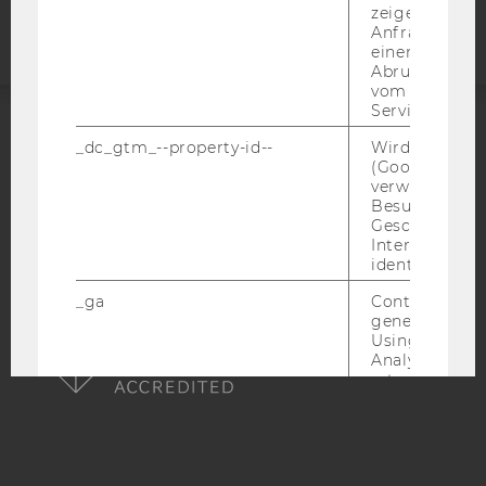
zeigen Opt-ou
Anfrage im G
einen Fehler 
Abrufen einer
vom AMP Clie
Service an.
_dc_gtm_--property-id--
Wird von Dou
ACCREDITED BY:
(Google Tag 
verwendet, u
EQUIS
AACSB
Besucher nach
Geschlecht o
Interessen zu
identifizieren.
_ga
Contains a r
AMBA
generated use
Using this ID
Analytics can
returning use
website and 
data from pre
visits.
_gat_gtag
Certain data i