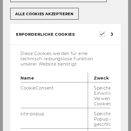
ALLE COOKIES AKZEPTIEREN
Erforderl
ERFORDERLICHE COOKIES
Cookies
Diese Cookies werden für eine
technisch reibungslose Funktion
unserer Website benötigt.
Kon­takt
Name
Zweck
CookieConsent
Speichert Ihre
Tel.: +43 (1) 31336 - 5934
Einwilligung zur
E-​Mail:
ema­nu­el.list@wu.ac.at
Verwendung vo
Cookies.
Home­page
site-popup
Speichert ob ein
Zur Person
Popup ausgefüll
geschlossen wur
Ema­nu­el List ist Post­doc am For­schungs­in­sti­