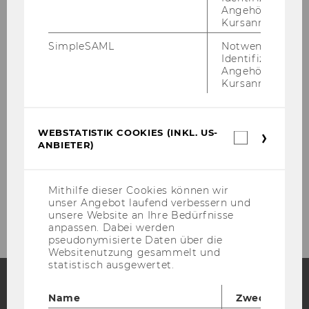
Team
Angehörige/r für
Kursanmeldung.
SimpleSAML
Notwendig zur
Leitung
Identifizierung 
Angehörige/r für
Kursanmeldung.
Administration
Wissenschaftliche Mitarbeiter*innen
WEBSTATISTIK COOKIES (INKL. US-
Webstatis
ANBIETER)
Cookies
(inkl.
Ehemalige Mitarbeiter*innen
US-
Anbieter)
Mithilfe dieser Cookies können wir
Scientific Board
unser Angebot laufend verbessern und
unsere Website an Ihre Bedürfnisse
anpassen. Dabei werden
pseudonymisierte Daten über die
Websitenutzung gesammelt und
statistisch ausgewertet.
Name
Zweck
Facebook
Instagram
Blog