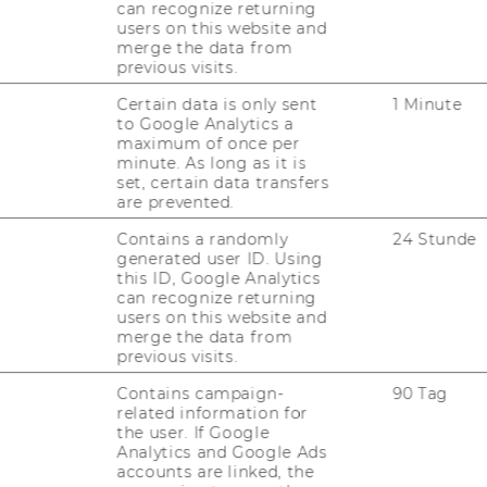
IN­STA­GRAM
can recognize returning
users on this website and
merge the data from
previous visits.
LIN­KE­DIN
Certain data is only sent
1 Minute
to Google Analytics a
maximum of once per
minute. As long as it is
set, certain data transfers
are prevented.
Contains a randomly
24 Stunde
uTube
Newsletter
Bluesky
ACCREDITED B
generated user ID. Using
this ID, Google Analytics
EQUIS
AAC
can recognize returning
users on this website and
merge the data from
previous visits.
Contains campaign-
90 Tag
G WEBSEITE
related information for
the user. If Google
Analytics and Google Ads
accounts are linked, the
IAL MEDIA