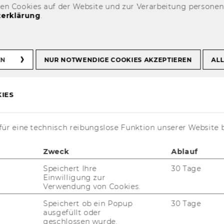
den Cookies auf der Website und zur Verarbeitung persone
erklärung
.
IdeaLAB
EN
NUR NOTWENDIGE COOKIES AKZEPTIEREN
ALL
IES
ür eine technisch reibungslose Funktion unserer Website 
Zweck
Ablauf
Speichert Ihre
30 Tage
Einwilligung zur
Verwendung von Cookies.
Speichert ob ein Popup
30 Tage
ausgefüllt oder
geschlossen wurde.