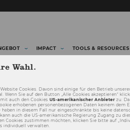
NGEBOT
IMPACT
TOOLS & RESOURCES
hre Wahl.
Web­site Coo­kies. Davon sind ei­ni­ge für den Be­trieb un­se­rer
­nal. Wenn Sie auf den But­ton „Alle Coo­kies ak­zep­tie­ren“ kli
damit auch den Coo­kies
US-​amerikanischer An­bie­ter
zu. Da­
oo­kie er­ho­be­nen per­so­nen­be­zo­ge­nen Daten kei­nem dem 
haben in die­sem Fall nur ein­ge­schränk­te bis keine da­ten­sc
e kann auch die US-​amerikanische Re­gie­rung Zu­gang zu die
n Coo­kies zu­stim­men möch­ten, kli­cken Sie bitte auf „In­di­vi­d
n­di­vi­du­ell ver­wal­ten.