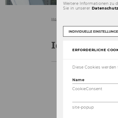
Weitere Informationen zu 
Sie in unserer
Datenschutz
Home
Unser Angebot
Ideate
INDIVIDUELLE EINSTELLUNG
IdeaLAB
ERFORDERLICHE COOK
Diese Cookies werden f
Name
CookieConsent
site-popup