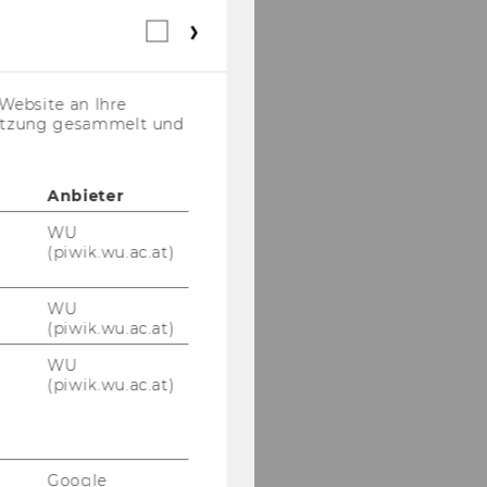
Webstatistik
Cookies
(inkl.
US-
Website an Ihre
Anbieter)
nutzung gesammelt und
Anbieter
WU
(piwik.wu.ac.at)
WU
(piwik.wu.ac.at)
WU
(piwik.wu.ac.at)
Google