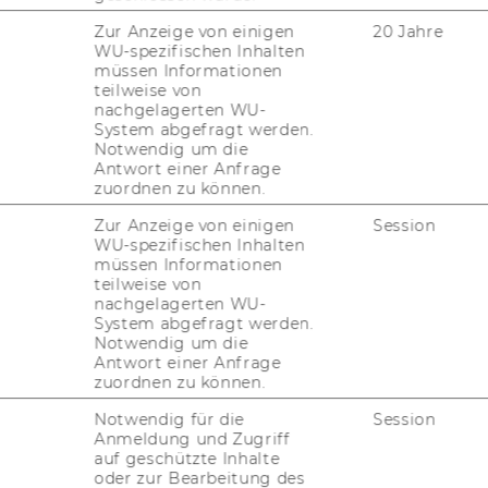
Zur Anzeige von einigen
20 Jahre
WU-spezifischen Inhalten
müssen Informationen
a­te your ideas with
teilweise von
nachgelagerten WU-
System abgefragt werden.
Notwendig um die
Antwort einer Anfrage
zuordnen zu können.
on and dis­co­ver what it takes to build a real
Zur Anzeige von einigen
Session
you al­rea­dy have an idea or are still loo­
WU-spezifischen Inhalten
müssen Informationen
solve, the Ide­aL­ab takes you on a three-​
teilweise von
on and idea­ti­on to pro­to­typing and pit­ching
nachgelagerten WU-
 be the next uni­corn.
System abgefragt werden.
Notwendig um die
Antwort einer Anfrage
zuordnen zu können.
 from the Ide­aL­AB
Notwendig für die
Session
Anmeldung und Zugriff
auf geschützte Inhalte
­ney that takes you from your first spark of
oder zur Bearbeitung des