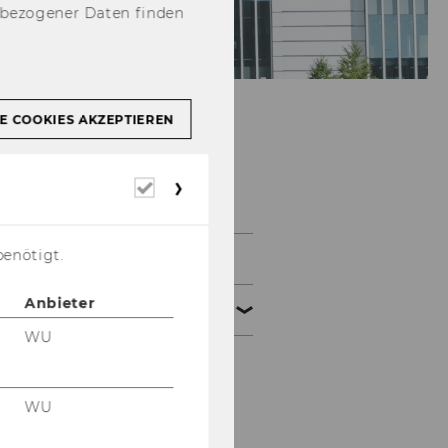
nbezogener Daten finden
E COOKIES AKZEPTIEREN
Ideate
Erforderliche
Cookies
benötigt.
Entrepreneurship Avenue
Anbieter
IdeaLAB
WU
Application
WU
Program Structure &
Timeline