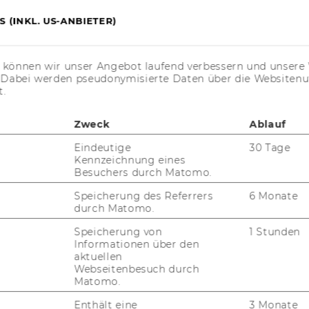
aL­ab for?
 (INKL. US-ANBIETER)
ed, hands-​on stu­dents who are ready to take
 so­me­thing of their own — no mat­ter if
s können wir unser Angebot laufend verbessern und unsere 
ea­dy have an idea in mind.
. Dabei werden pseudonymisierte Daten über die Website
t.
ave an idea yet
but are eager to ex­plo­re,
Zweck
Ablauf
d turn them into op­por­tu­nities.
Eindeutige
30 Tage
ot­ted a pro­blem
and are ready to dive
Kennzeichnung eines
 and test its po­ten­ti­al.
Besuchers durch Matomo.
y have an idea
and are ex­ci­ted to de­ve­lop it
Speicherung des Referrers
6 Monate
durch Matomo.
e test.
Speicherung von
1 Stunden
Informationen über den
aktuellen
­ons?
Webseitenbesuch durch
Matomo.
Enthält eine
3 Monate
t
ide­al­ab@wu.ac.at
with your ques­ti­ons!