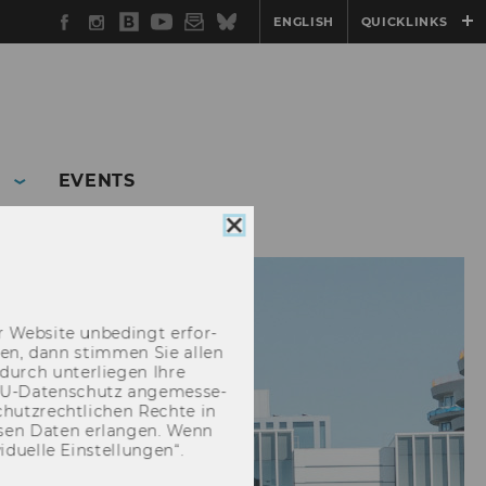
Facebook
Instagram
WU
YouTube
Newsletter
Bluesky
ENGLISH
QUICKLINKS
Blog
EVENTS
Cookie
Consent
schließen
 Web­site un­be­dingt er­for­
­cken, dann stim­men Sie allen
durch un­ter­lie­gen Ihre
EU-​Datenschutz an­ge­mes­se­
hutz­recht­li­chen Rech­te in
­sen Daten er­lan­gen. Wenn
u­el­le Ein­stel­lun­gen“.