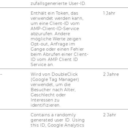
zufallsgenerierte User-ID.
Enthält ein Token, das
1 Jahr
verwendet werden kann,
um eine Client-ID vom
AMP-Client-ID-Service
abzurufen. Andere
mögliche Werte zeigen
Opt-out, Anfrage im
Gange oder einen Fehler
SOCIAL MEDIA
L
beim Abrufen einer Client-
B
ID vom AMP Client ID
Service an.
--
Wird von DoubleClick
2 Jahre
(Google Tag Manager)
verwendet, um die
FACE­BOOK
Besucher nach Alter,
Geschlecht oder
Interessen zu
identifizieren.
WHATS­AP­P­GRUP­PE
Contains a randomly
2 Jahr
generated user ID. Using
this ID, Google Analytics