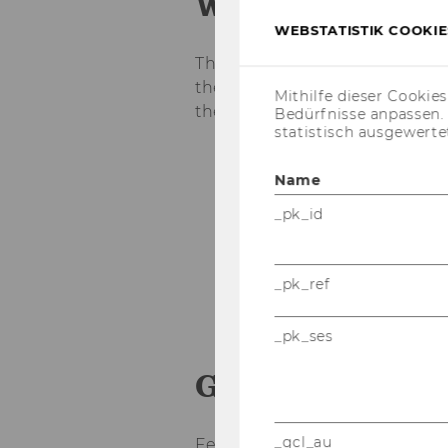
Who is the Ide­
WEBSTATISTIK COOKIES
The Ide­aL­ab is for mo­ti­va­t
the next step to­ward star­ting
Mithilfe dieser Cookie
they’re just be­gin­ning or al­r
Bedürfnisse anpassen
statistisch ausgewerte
Stu­dents who
don’t h
Name
dis­co­ver pro­blems, an
_pk_id
Stu­dents who
have sp
deeper to un­der­stand it
Stu­dents who
al­rea­d
_pk_ref
fur­ther and put it to th
_pk_ses
Got any ques­ti
_gcl_au
Feel free to reach out to us a