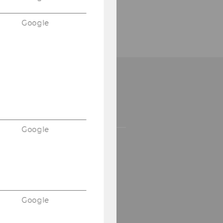
Google
AUFEND INFORMIERT
LEIBEN!
Google
NEWS­LET­TER
Google