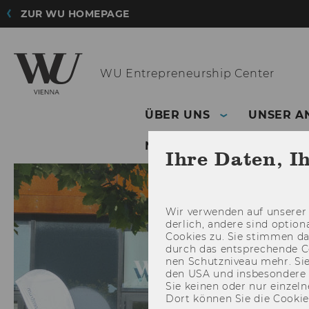
ZUR WU HOMEPAGE
WU
Entrepreneurship Center
ÜBER UNS
UNSER A
NETZWERK
Ihre Daten, I
Wir ver­wen­den auf un­se­rer 
der­lich, an­de­re sind op­tio
Coo­kies zu. Sie stim­men 
durch das ent­spre­chen­de C
nen Schutz­ni­veau mehr. Sie 
den USA und ins­be­son­de­r
Sie kei­nen oder nur ein­zel­ne
Dort kön­nen Sie die Coo­kies i