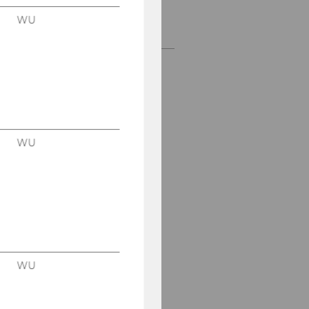
WU
Tools & Resources
WU
WU