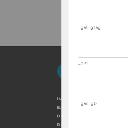
_gat_gtag
_gid
Facebook
Instagram
Blog
Yo
IMPRESSUM
_gac_gb
BARRIEREFREIHEITSERKLÄRUN
DATENSCHUTZERKLÄRUNG
DATENSCHUTZERKLÄRUNG SOC