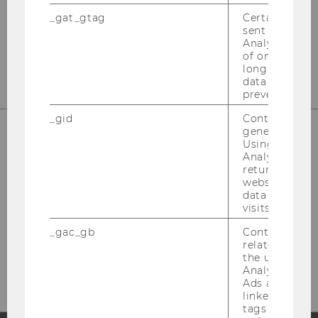
_gat_gtag
Certain data i
sent to Googl
Analytics a 
LIN­KE­DIN
of once per m
long as it is s
data transfers
prevented.
_gid
Contains a r
generated use
Using this ID
LAUFEND INFORMIERT BLEIBEN!
Analytics can
returning use
website and 
data from pre
visits.
_gac_gb
Contains cam
related infor
NEWS­LET­TER
the user. If G
Analytics and
Ads accounts 
linked, the co
tags on the G