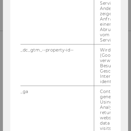
Service abzur
mail:
gru­en­den@wu.ac.at
Andere mögli
zeigen Opt-ou
Anfrage im G
einen Fehler 
Abrufen einer
vom AMP Clie
Service an.
_dc_gtm_--property-id--
Wird von Dou
SOCIAL MEDIA
(Google Tag 
verwendet, u
Besucher nach
Geschlecht o
Interessen zu
identifizieren.
FACE­BOOK
_ga
Contains a r
generated use
Using this ID
Analytics can
WHATS­AP­P­GRUP­PE
returning use
website and 
data from pre
visits.
IN­STA­GRAM