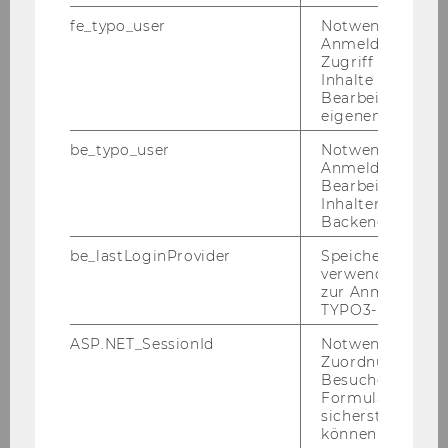
mich? (ver­schie­de­ne Fa­cet­ten)
fe_typo_user
Notwendig für d
Und na­tür­lich:
jede Menge In­spi­ra­ti­on,
Anmeldung und
Zugriff auf gesc
Ver­net­zung mit Gleich­ge­sinn­ten und
Inhalte oder zur
Role Mo­dels
Bearbeitung des
eigenen Profils.
be_typo_user
Notwendig für d
Dis­clai­mer: Wir fer­ti­gen bei der Ver­an­stal­tung
Anmeldung und
Fotos an. Diese wer­den zur Dar­stel­lung un­se­rer
Bearbeitung von
Ak­ti­vi­tä­ten auf der Web­site und auch in So­cial
Inhalten im TYP
Backend.
Media Ka­nä­len sowie in Print­me­di­en ver­öf­fent­
licht.
be_lastLoginProvider
Speichert die zul
verwendete Met
zur Anmeldung f
TYPO3-Backend.
"En­tre­pre­neur­ship ist eben
ASP.NET_SessionId
Notwendig, um 
mehr..."
Zuordnung von
Besucher zu
Mehr als Grün­den, mehr als Star­tups,...
Formulareingab
sicherstellen zu
Bei un­se­rem Event­for­mat En­tre­pre­neur­ship
können.