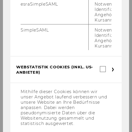
esraSimpleSAML
Notwendig zur
Identifizierung 
Angehörige/r für
Kursanmeldung.
Unser Angebot
SimpleSAML
Notwendig zur
Identifizierung 
Angehörige/r für
Überblick
Kursanmeldung.
Inspire
WEBSTATISTIK COOKIES (INKL. US-
Webstatis
ANBIETER)
Cookies
Empower
(inkl.
US-
Anbieter)
Ideate
Mithilfe dieser Cookies können wir
unser Angebot laufend verbessern und
unsere Website an Ihre Bedürfnisse
Incubate
anpassen. Dabei werden
pseudonymisierte Daten über die
Websitenutzung gesammelt und
Fund
statistisch ausgewertet.