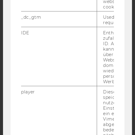
website read 
cookie.
_dc_gtm
Used to throt
Facebook
Instagram
Blog
request rate.
IDE
Enthält eine
zufallsgenerie
YouTube
Newsletter
Bluesky
ID. Anhand di
kann Google 
über verschie
Websites
domainübergr
wiedererkenn
personalisiert
IMPRESSUM
Werbung auss
BARRIEREFREIHEITSERKLÄRUNG WEBSEITE
player
Dieses Cooki
speichert
DATENSCHUTZERKLÄRUNG
nutzerspezifi
DATENSCHUTZERKLÄRUNG SOCIAL MEDIA
Einstellungen
ein eingebett
DATENSCHUTZERKLÄRUNG
Vimeo-Video
STUDIENBEWERBER*INNEN UND STUDIERENDE
abgespielt wi
bedeutet, das
COOKIE EINSTELLUNGEN