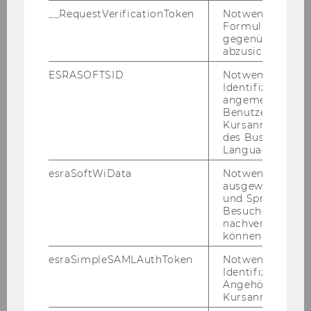
360° zei­gen wir dir ver­schie­de­ne Per­spek­ti­ven.
__RequestVerificationToken
Notwendig, um 
Formulareingab
Komm vor­bei und lass dich von uns in­spi­rie­ren!
gegenüber Angri
abzusichern.
ESRASOFTSID
Notwendig zur
Identifizierung 
angemeldeten
Benutzers im
Kursanmeldung
des Business
Language Center
esraSoftWiData
Notwendig um
ausgewählte Sp
und Sprachkurse
Besuchers
nachverfolgen z
können.
esraSimpleSAMLAuthToken
Notwendig zur
Identifizierung 
1
/10
Angehörige/r für
Kursanmeldung.