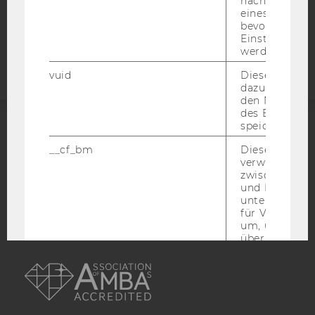
nächsten Ans
eines Vimeo-V
Barrierefreiheitserklärung
bevorzugten
Einstellungen
Webseite
werden.
vuid
Dieser Cookie
dazu eingeset
den Nutzungs
des Benutzers
speichern.
ACCREDITED BY:
__cf_bm
Dieses Cookie
verwendet, u
EQUIS
AACSB
zwischen Men
und Bots zu
unterscheiden.
für Vimeo no
um, um gülti
über die Nutz
AMBA
Service zu s
_uetvid
Dieses Cookie
gesetzt, um d
Nutzung des 
Videoplayers 