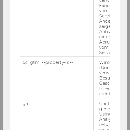
verwendet we
kann, um eine
vom AMP-Clie
Service abzur
Andere mögli
Team
zeigen Opt-ou
Anfrage im G
einen Fehler 
Abrufen einer
Lampe Markus
vom AMP Clie
Service an.
Resch Andreas
_dc_gtm_--property-id--
Wird von Dou
(Google Tag 
verwendet, u
Heinemann Julia
Besucher nach
Geschlecht o
Kisling Wilfried
Interessen zu
identifizieren.
Koll Johannes
_ga
Contains a r
generated use
Using this ID
Mras Gabriele
Analytics can
returning use
website and 