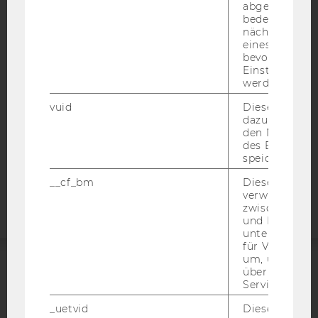
IMPRESSUM
abgespielt wi
bedeutet, das
BARRIEREFREIHEITSERKLÄRUNG WEBSEITE
nächsten Ans
eines Vimeo-V
DATENSCHUTZERKLÄRUNG
bevorzugten
DATENSCHUTZERKLÄRUNG SOCIAL MEDIA
Einstellungen
werden.
DATENSCHUTZERKLÄRUNG
STUDIENBEWERBER*INNEN UND STUDIERENDE
vuid
Dieser Cookie
dazu eingeset
COOKIE EINSTELLUNGEN
den Nutzungs
des Benutzers
speichern.
Barrierefreiheitserklärung
Webseite
__cf_bm
Dieses Cookie
verwendet, u
zwischen Men
und Bots zu
unterscheiden.
für Vimeo no
um, um gülti
über die Nutz
ACCREDITED BY:
Service zu s
EQUIS
AACSB
_uetvid
Dieses Cookie