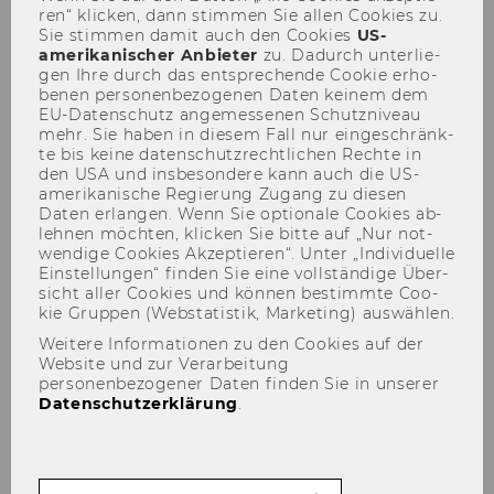
ren“ kli­cken, dann stim­men Sie allen Coo­kies zu.
Sie stim­men damit auch den Coo­kies
US-​
amerikanischer An­bie­ter
zu. Da­durch un­ter­lie­
gen Ihre durch das ent­spre­chen­de Coo­kie er­ho­
be­nen per­so­nen­be­zo­ge­nen Daten kei­nem dem
Lampe Markus
EU-​Datenschutz an­ge­mes­se­nen Schutz­ni­veau
mehr. Sie haben in die­sem Fall nur ein­ge­schränk­
te bis keine da­ten­schutz­recht­li­chen Rech­te in
den USA und ins­be­son­de­re kann auch die US-​
amerikanische Re­gie­rung Zu­gang zu die­sen
Daten er­lan­gen. Wenn Sie op­tio­na­le Coo­kies ab­
leh­nen möch­ten, kli­cken Sie bitte auf „Nur not­
wen­di­ge Coo­kies Ak­zep­tie­ren“. Unter „In­di­vi­du­el­le
Ein­stel­lun­gen“ fin­den Sie eine voll­stän­di­ge Über­
sicht aller Coo­kies und kön­nen be­stimm­te Coo­
kie Grup­pen (Web­sta­tis­tik, Mar­ke­ting) aus­wäh­len.
Weitere Informationen zu den Cookies auf der
Website und zur Verarbeitung
personenbezogener Daten finden Sie in unserer
Datenschutzerklärung
.