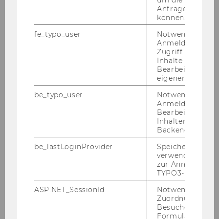
Jahr­hun­dert, ins­be­son­de­re Agrar­ge­
Anfrage zuordne
schich­te
können.
Ge­schich­te des in­ter­na­tio­na­len Post-
fe_typo_user
Notwendig für d
und Te­le­gra­fen­we­sens
Anmeldung und
Zugriff auf gesc
Im­mo­bi­li­en­märk­te und Wirt­schafts­ent­
Inhalte oder zur
Bearbeitung des
wick­lung: Spa­ni­en 1900-​1930
eigenen Profils.
be_typo_user
Notwendig für d
Anmeldung und
Veröffentlichungen (Auswahl)
Bearbeitung von
Inhalten im TYP
Backend.
“Ef­fects of Bi­la­te­ra­lism and the MFN
Clau­se on In­ter­na­tio­nal Trade: Evi­den­ce
be_lastLoginProvider
Speichert die zul
for the Cobden-​Chevalier Net­work, 1860-​
verwendete Met
zur Anmeldung f
1875”, Jour­nal of Eco­no­mic His­to­ry 69:4
TYPO3-Backend.
(2009), pp. 1012-​1040 (
Jour­nal Link
).
ASP.NET_SessionId
Notwendig, um 
(mit In­grid Hen­rik­sen und Paul Sharp):
Zuordnung von
“The Role of Tech­no­lo­gy and In­sti­tu­ti­ons
Besucher zu
Formulareingab
for Growth: Da­nish Creame­ries in the