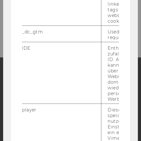
linked, the co
Tel:
+43-1-31336-4166 / +43-1-31336-4775
tags on the G
website read 
Fax
:
+43-1-31336-904166 / +43-1-31336-
cookie.
904775
E-Mail:
geschichte@wu.ac.at
_dc_gtm
Used to throt
request rate.
IDE
Enthält eine
zufallsgenerie
ID. Anhand di
kann Google 
über verschie
Websites
Facebook
Instagram
Blog
domainübergr
wiedererkenn
personalisiert
Werbung auss
YouTube
Newsletter
Bluesky
player
Dieses Cooki
speichert
nutzerspezifi
Einstellungen
ein eingebett
Vimeo-Video