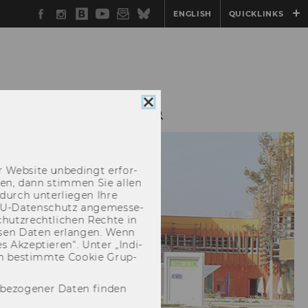
Facebook
Instagram
WU
YouTube
Newsletter
Bluesky
ENGLISH
QUICKLINKS
Blog
Cookie
INSTITUT
Consent
schließen
 Web­site un­be­dingt er­for­
­cken, dann stim­men Sie allen
durch un­ter­lie­gen Ihre
EU-​Datenschutz an­ge­mes­se­
hutz­recht­li­chen Rech­te in
­sen Daten er­lan­gen. Wenn
 Ak­zep­tie­ren“. Unter „In­di­
­nen be­stimm­te Coo­kie Grup­
nbezogener Daten finden