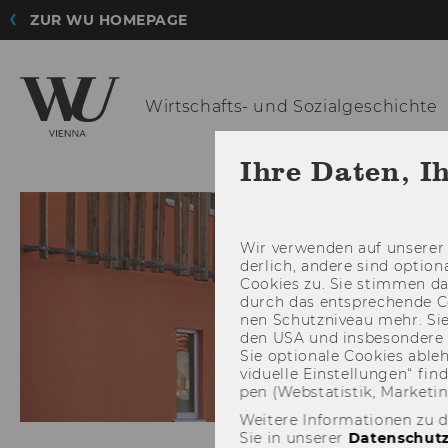
ZUR WU HOMEPAGE
Wirtschafts-
und Sozialgeschichte
Ihre Daten, I
Wir ver­wen­den auf un­se­rer 
der­lich, an­de­re sind op­tio
Coo­kies zu. Sie stim­men 
durch das ent­spre­chen­de C
nen Schutz­ni­veau mehr. Sie 
den USA und ins­be­son­de­r
Sie op­tio­na­le Coo­kies ab­l
vi­du­el­le Ein­stel­lun­gen“ 
pen (Web­sta­tis­tik, Mar­ke­ti
Weitere Informationen zu 
Sie in unserer
Datenschutz