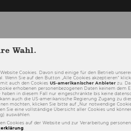
hre Wahl.
Web­site Coo­kies. Davon sind ei­ni­ge für den Be­trieb un­se­rer
­nal. Wenn Sie auf den But­ton „Alle Coo­kies ak­zep­tie­ren“ kli
damit auch den Coo­kies
US-​amerikanischer An­bie­ter
zu. Da­
oo­kie er­ho­be­nen per­so­nen­be­zo­ge­nen Daten kei­nem dem 
haben in die­sem Fall nur ein­ge­schränk­te bis keine da­ten­sc
e kann auch die US-​amerikanische Re­gie­rung Zu­gang zu die
eh­nen möch­ten, kli­cken Sie bitte auf „Nur not­wen­di­ge Coo­kies
fin­den Sie eine voll­stän­di­ge Über­sicht aller Coo­kies und kön
ng) aus­wäh­len.
den Cookies auf der Website und zur Verarbeitung persone
erklärung
.