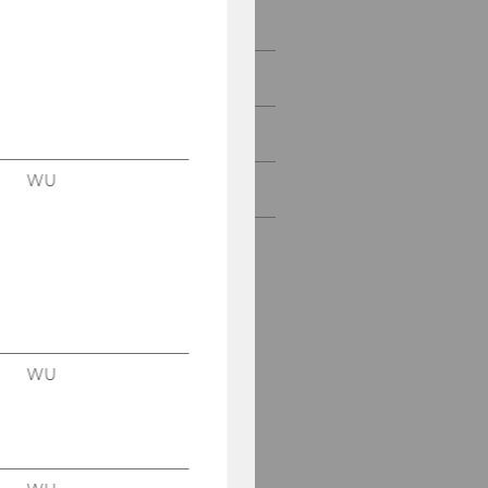
Mras Gabriele
Wahl Fabian
Gerdenich Bettina
WU
Németh Ursula
WU