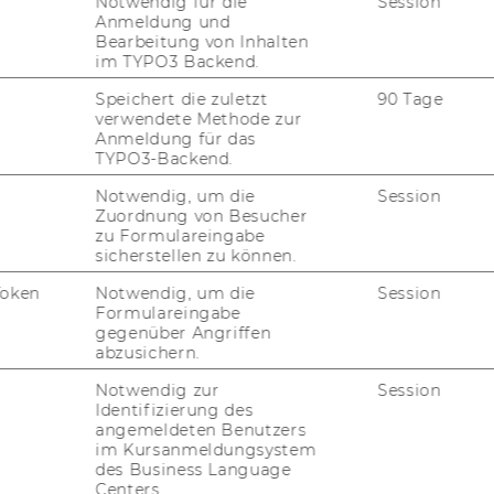
Notwendig für die
Session
Anmeldung und
Bearbeitung von Inhalten
im TYPO3 Backend.
Speichert die zuletzt
90 Tage
wirt­schaft in Wien: Ent­wick­lun­gen, Dy­na­
verwendete Methode zur
Anmeldung für das
TYPO3-Backend.
hi­sche In­dus­trie­ge­schich­te 1955-​2005
Notwendig, um die
Session
Zuordnung von Besucher
ei­sen - a Vi­si­on con­quers the World
zu Formulareingabe
sicherstellen zu können.
Token
Notwendig, um die
Session
Formulareingabe
gegenüber Angriffen
abzusichern.
Notwendig zur
Session
Identifizierung des
angemeldeten Benutzers
im Kursanmeldungsystem
 und Sozialgeschichte
des Business Language
Centers.