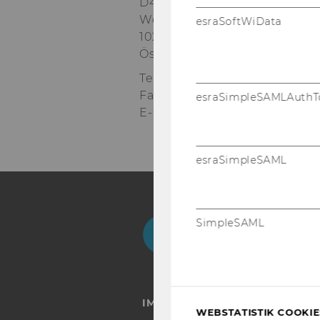
D4 / 3. Stock
Welthandelsplatz 1
esraSoftWiData
1020
Wien
Österreich
Tel:
+43-1-31336-4166 / +43-1-
Fax
:
+43-1-31336-904166 / +43
esraSimpleSAMLAuthT
E-Mail:
geschichte@wu.ac.at
esraSimpleSAML
Facebook
Instagram
Blog
Yo
SimpleSAML
IMPRESSUM
WEBSTATISTIK COOKIES