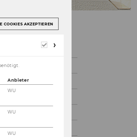
E COOKIES AKZEPTIEREN
Team
Erforderliche
Cookies
benötigt.
Lampe Markus
Anbieter
Resch Andreas
WU
Heinemann Julia
WU
Kisling Wilfried
Koll Johannes
WU