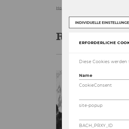
Home
Institut
Team
Resch A
INDIVIDUELLE EINSTELLUNG
Resch Andre
ERFORDERLICHE COOK
Diese Cookies werden f
ao
Name
R
CookieConsent
In
D4
site-popup
Te
Fa
E
BACH_PRXY_ID