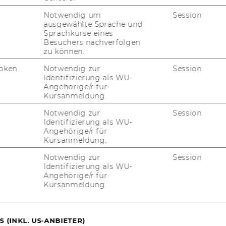
Notwendig um
Session
ausgewählte Sprache und
Sprachkurse eines
Besuchers nachverfolgen
zu können.
31336-4775
-1-31336-904775
oken
Notwendig zur
Session
Identifizierung als WU-
Angehörige/r für
Kursanmeldung.
Notwendig zur
Session
Identifizierung als WU-
Angehörige/r für
Kursanmeldung.
uTube
Newsletter
Bluesky
Notwendig zur
Session
ACCREDITED B
Identifizierung als WU-
Angehörige/r für
EQUIS
AAC
Kursanmeldung.
 (INKL. US-ANBIETER)