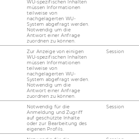
WU-spezifischen Inhalten
Pure
müssen Informationen
teilweise von
nachgelagerten WU-
System abgefragt werden.
Notwendig um die
Antwort einer Anfrage
zuordnen zu können.
 der In­ter­na­tio­nal Schum­pe­ter So­cie­ty
Zur Anzeige von einigen
Session
WU-spezifischen Inhalten
er För­de­rungs­preis
müssen Informationen
teilweise von
ms­preis der Ös­ter­rei­chi­schen Aka­de­mie der
nachgelagerten WU-
System abgefragt werden.
Notwendig um die
s der Kam­mer für Ar­bei­ter und An­ge­stell­te
Antwort einer Anfrage
zuordnen zu können.
Notwendig für die
Session
Anmeldung und Zugriff
auf geschützte Inhalte
oder zur Bearbeitung des
 des 19. u. 20. Jahr­hun­derts
eigenen Profils.
mens­ana­ly­se