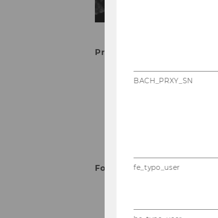
Pro­fil
2022 - Schum­pe­ter Prize
BACH_PRXY_SN
2002 - Kar­di­nal In­nit­z
1995 - Böhlau Ju­bi­lä­u
Wis­sen­schaf­ten
1994 - Edu­ard März Prei
Wien
fe_typo_user
For­schungs­schwer­punk­te
Wirt­schafts­ge­schich­te
His­to­ri­sche Un­ter­neh­