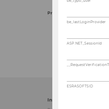
be_typo_user
In­dus­tria­li­sie­rung
Pro­jek­te
be_lastLoginProvider
2004-​2007-
Krea­tiv­
mik und Po­ten­tia­le
2003-​2005 - Ös­ter­rei­c
ASP.NET_SessionId
2001-​2002 - F. W. Raiff­
__RequestVerification
ESRASOFTSID
Institut für Wirtschafts-