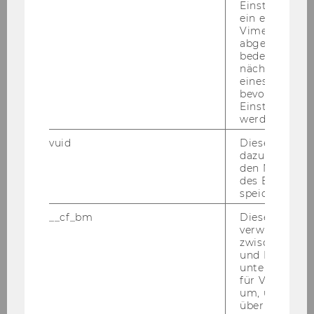
Einstellungen
ein eingebett
Vimeo-Video
abgespielt wi
bedeutet, das
nächsten Ans
eines Vimeo-V
bevorzugten
Einstellungen
werden.
vuid
Dieser Cookie
dazu eingeset
den Nutzungs
des Benutzers
speichern.
BCC_Didaktische_Materialien_OM
V.pdf
__cf_bm
Dieses Cookie
verwendet, u
zwischen Men
und Bots zu
DOWNLOAD
unterscheiden.
(
PDF
, 458 KB)
für Vimeo no
um, um gülti
über die Nutz