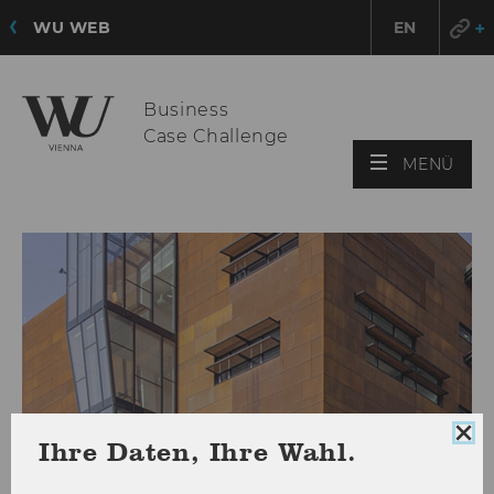
WU WEB
EN
Business
Case Challenge
HAU
MENÜ
ÖFF
Coo
Ihre Daten, Ihre Wahl.
Con
sch