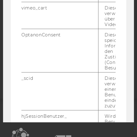
BARRIEREFREIHEITSERKLÄRUNG WEBSEITE
vimeo_cart
Dieses Cookie
verwendet, u
DATENSCHUTZERKLÄRUNG
überprüfen, wi
Video abgespi
DATENSCHUTZERKLÄRUNG SOCIAL MEDIA
OptanonConsent
Dieses Cooki
DATENSCHUTZERKLÄRUNG
speichert
STUDIENBEWERBER*INNEN UND STUDIERENDE
Informatione
COOKIE EINSTELLUNGEN
den
Zustimmungs
(Consent) ein
Barrierefreiheitserklärung
Besuchers.
Webseite
_scid
Dieses Cookie
verwendet, u
einem/einer
Benutzer*in e
eindeutige ID
zuzuweisen
ACCREDITED BY:
hjSessionBenutzer_
Wird gesetzt,
Benutzer zum
Mal eine Seite
EQUIS
AACSB
Speichert die 