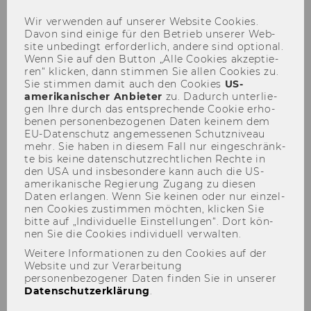
Wir ver­wen­den auf un­se­rer Web­site Coo­kies.
Davon sind ei­ni­ge für den Be­trieb un­se­rer Web­
site un­be­dingt er­for­der­lich, an­de­re sind op­tio­nal.
Wenn Sie auf den But­ton „Alle Coo­kies ak­zep­tie­
Teaching Notes
ren“ kli­cken, dann stim­men Sie allen Coo­kies zu.
Sie stim­men damit auch den Coo­kies
US-​
amerikanischer An­bie­ter
zu. Da­durch un­ter­lie­
gen Ihre durch das ent­spre­chen­de Coo­kie er­ho­
be­nen per­so­nen­be­zo­ge­nen Daten kei­nem dem
Tea­ching Notes
EU-​Datenschutz an­ge­mes­se­nen Schutz­ni­veau
mehr. Sie haben in die­sem Fall nur ein­ge­schränk­
te bis keine da­ten­schutz­recht­li­chen Rech­te in
den USA und ins­be­son­de­re kann auch die US-​
amerikanische Re­gie­rung Zu­gang zu die­sen
Daten er­lan­gen. Wenn Sie kei­nen oder nur ein­zel­
nen Coo­kies zu­stim­men möch­ten, kli­cken Sie
bitte auf „In­di­vi­du­el­le Ein­stel­lun­gen“. Dort kön­
nen Sie die Coo­kies in­di­vi­du­ell ver­wal­ten.
Weitere Informationen zu den Cookies auf der
Website und zur Verarbeitung
personenbezogener Daten finden Sie in unserer
Datenschutzerklärung
.