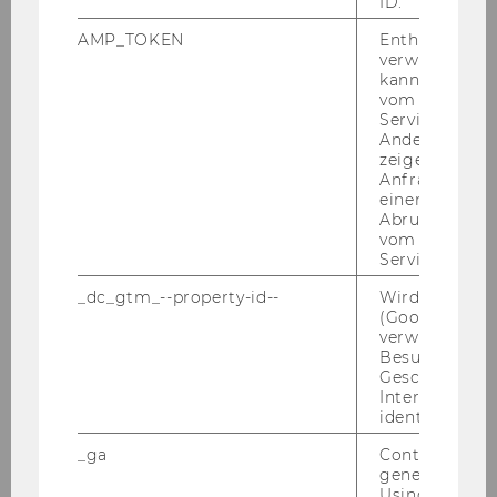
ID.
AMP_TOKEN
Enthält ein To
verwendet we
kann, um eine
vom AMP-Clie
Service abzur
Andere mögli
zeigen Opt-ou
Anfrage im G
einen Fehler 
Abrufen einer
vom AMP Clie
Service an.
Teaching_Note_2026.pdf
_dc_gtm_--property-id--
Wird von Dou
(Google Tag 
verwendet, u
Besucher nach
DOWNLOAD
Geschlecht o
(
PDF
, 421 KB)
Interessen zu
identifizieren.
_ga
Contains a r
generated use
Using this ID