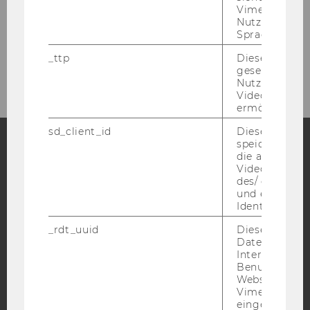
Vimeo in der
BCC Geschichte
Nutzer ausge
Sprache ersch
Kontakt
_ttp
Dieser Cookie
gesetzt, um d
Nutzung des 
Videoplayers 
ermöglichen
sd_client_id
Dieses Cooki
speichert Dat
die aktuellen
Facebook
Instagram
Blog
Videoeinstell
des/ der Benu
und einen per
Identifikatio
YouTube
Newsletter
Bluesky
_rdt_uuid
Dieses Cooki
Daten über di
Interaktionen
Benutzer*inne
Websites, auf
Vimeo-Video
eingebettet is
IMPRESSUM