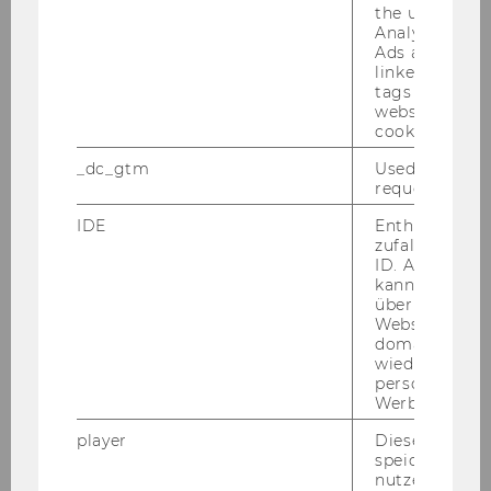
the user. If G
Analytics and
Ads accounts 
linked, the co
tags on the G
website read 
cookie.
_dc_gtm
Used to throt
request rate.
IDE
Enthält eine
zufallsgenerie
ID. Anhand di
kann Google 
BCC_Didaktische_Materialien_Wie
über verschie
ner_Staedtische.pdf
Websites
domainübergr
wiedererkenn
personalisiert
DOWNLOAD
Werbung auss
(
PDF
, 817 KB)
player
Dieses Cooki
speichert
nutzerspezifi