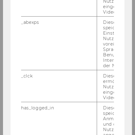
Nutzer*innen,
eingebettete
Videos intera
(max. 4)
_abexps
Dieses Cooki
speichert get
Einstellungen
Nutzer*in, zB.
E-Mail Adresse Teamcaptain
*
voreingestell
Sprache, Regi
Benutzernam
Interaktionsd
der Nutzer*in
_clck
Dieses Cooki
ermöglicht di
Schule
*
Nutzung des
eingebettete
Video Players
has_logged_in
Dieses Cooki
Aller Teilnehmender
speichert
Anmeldeinfo
und ob sich de
Nutzer*in jem
angemeldet h