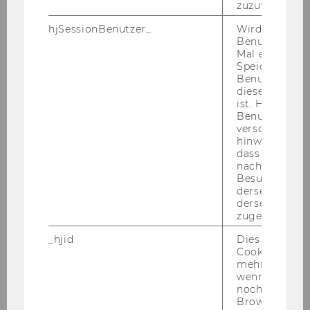
zuzuweisen
hjSessionBenutzer_
Wird gesetzt,
Benutzer zum
Andere..
Mal eine Seite
Speichert die 
Benutzer-ID, d
diese Seite e
ist. Hotjar ver
Benutzer nich
verschiedene
Ich akzeptiere die Registrierung zum BCC
hinweg.Stellt 
dass Daten v
Newsletter
*
nachfolgende
Besuchen auf
derselben We
derselben Ben
zugeordnet w
ANMELDEN
_hjid
Dies ist ein al
Cookie, das wi
mehr setzen, 
* Pflichtfelder sind mit einem Stern (*)
wenn ein Benu
noch in sein
gekennzeichnet.
Browser hat,