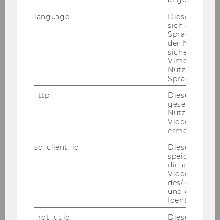
Lehrer
*
language
Dieses Cooki
sich die
Spracheinstel
der Nutzer*in
sichergestellt
Vimeo in der
Nutzer ausge
Welchen Case möchtest du im Zuge der BCC
Sprache ersch
2026 bearbeiten
*
_ttp
Dieser Cookie
OMV Case
gesetzt, um d
Nutzung des 
Videoplayers 
Erste Bank Case
ermöglichen
Wiener Städtische Case
sd_client_id
Dieses Cooki
speichert Dat
(Mehrfachauswahl möglich)
die aktuellen
Videoeinstell
des/ der Benu
und einen per
Woher habe ich von der BCC 26 erfahren?
*
Identifikatio
Social Media (Instagram, LinkedIn, TikTok,
_rdt_uuid
Dieses Cooki