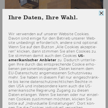
Coo
Ihre Daten, Ihre Wahl.
Con
Shape the Future of Finance
sch
Wir ver­wen­den auf un­se­rer Web­site Coo­kies.
Davon sind ei­ni­ge für den Be­trieb un­se­rer Web­
site un­be­dingt er­for­der­lich, an­de­re sind op­tio­nal.
by Erste Bank
Wenn Sie auf den But­ton „Alle Coo­kies ak­zep­tie­
ren“ kli­cken, dann stim­men Sie allen Coo­kies zu.
Sie stim­men damit auch den Coo­kies
US-​
amerikanischer An­bie­ter
zu. Da­durch un­ter­lie­
gen Ihre durch das ent­spre­chen­de Coo­kie er­ho­
be­nen per­so­nen­be­zo­ge­nen Daten kei­nem dem
EU-​Datenschutz an­ge­mes­se­nen Schutz­ni­veau
mehr. Sie haben in die­sem Fall nur ein­ge­schränk­
te bis keine da­ten­schutz­recht­li­chen Rech­te in
den USA und ins­be­son­de­re kann auch die US-​
amerikanische Re­gie­rung Zu­gang zu die­sen
Daten er­lan­gen. Wenn Sie kei­nen oder nur ein­zel­
nen Coo­kies zu­stim­men möch­ten, kli­cken Sie
bitte auf „In­di­vi­du­el­le Ein­stel­lun­gen“. Dort kön­
nen Sie die Coo­kies in­di­vi­du­ell ver­wal­ten.