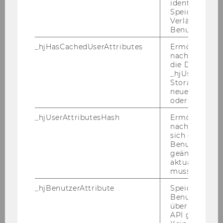
identifizieren.
Speicherdaue
Verlängert sic
Shape the Future of Finance
Benutzeraktivi
_hjHasCachedUserAttributes
Ermöglicht e
This is not waste
nachzuvollzie
die Daten in
Ihre Sorgen möchten wir haben
_hjUserAttrib
Storage auf 
neuesten Stan
Teaching Notes
oder nicht.
_hjUserAttributesHash
Ermöglicht e
Warteliste 2027
nachzuvollzie
sich ein
Benutzerattri
Finde dein Team
geändert hat
aktualisiert 
muss.
Förderer
_hjBenutzerAttribute
Speichert
Benutzerattri
BCC Geschichte
über die Hotja
API gesendet