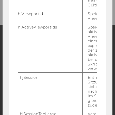
Keine explizit
Kontakt
Gültigkeitsda
hjViewportId
Speichert Ben
Viewport-Deta
hjActiveViewportIds
Speichert die
aktiven Benut
Viewports. Sp
einen
Facebook
Instagram
Blog
expirationTi
der zur Valid
aktiver Ansic
bei der
YouTube
Newsletter
Bluesky
Skriptinitiali
verwendet wir
_hjSession_
Enthält die ak
Sitzungsdaten.
sicher, dass
nachfolgende
IMPRESSUM
im Sitzungsfe
gleichen Sitz
BARRIEREFREIHEITSERKLÄRUNG WEBSEITE
zugeordnet w
DATENSCHUTZERKLÄRUNG
_hjSessionTooLarge
Veranlasst Hot