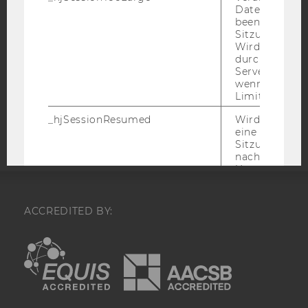
DATENSCHUTZERKLÄRUNG SOCIAL MEDIA
Datenerfassu
beenden, wen
DATENSCHUTZERKLÄRUNG
Sitzung zu vie
STUDIENBEWERBER*INNEN UND STUDIERENDE
Wird automat
durch ein Sig
COOKIE EINSTELLUNGEN
Servers best
wenn die Sitz
Limit überschr
Barrierefreiheitserklärung
Webseite
_hjSessionResumed
Wird gesetzt,
eine
Sitzung/Aufz
nach einer
Unterbrechun
Verbindung w
den Hotjar-Se
verbunden wir
ACCREDITED BY:
_hjCookieTest
Prüft, ob der 
EQUIS
AACSB
Tracking Cod
verwenden ka
ja, wird ein W
gesetzt. Wird 
sofort nach s
Erstellung ge