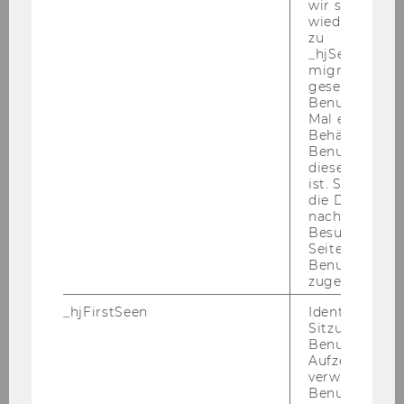
wir seinen We
wiederverwen
zu
_hjSessionUser
Business Case Challenge
migrieren. Wi
gesetzt, wenn
Benutzer zum
Mal eine Seite
Business Case Challenge
Behält die Hot
Benutzer-ID be
diese Seite e
Business Case Day 2026
ist. Stellt sic
die Daten von
Abgabe
nachfolgende
Besuchen der
Seite derselb
Wettbewerb
Benutzer-ID
zugeordnet w
Coaching Sessions
_hjFirstSeen
Identifiziert d
Sitzung eines
Benutzers. Wi
Teilnahme Student
Aufzeichnungs
verwendet, u
Benutzersitz
Teilnahme Schüler