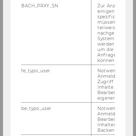
Wohl­stand für die nächs­te Ge­nera­ti­on aus­se­
BACH_PRXY_SN
Zur Anzeige von
hen wird.
einigen WU-
spezifischen Inh
müssen Informa
Case Be­schrei­bung
teilweise von
nachgelagerten
System abgefra
Worum geht es?
werden. Notwen
um die Antwort 
Ent­wick­le einen Innovations-​Case, der zeigt,
Anfrage zuordne
wie die Erste Group ihren Zweck künf­tig er­fül­
können.
len kann. Wähle eines der vier span­nen­den
fe_typo_user
Notwendig für d
The­men­fel­der:
Anmeldung und
Zugriff auf gesc
1. Zu­kunft der Fi­nanz­be­ra­tung
Inhalte oder zur
Bearbeitung des
Wie soll­te sich die Fi­nanz­be­ra­tung wei­ter­ent­
eigenen Profils.
wi­ckeln, um Men­schen in der CEE-​Region
be_typo_user
Notwendig für d
beim Auf­bau fi­nan­zi­el­ler Ge­sund­heit und beim
Anmeldung und
Er­rei­chen von Wohl­stand zu un­ter­stüt­zen?
Bearbeitung von
Inhalten im TYP
Beim Thema „Zu­kunft der Fi­nanz­be­ra­tung“
Backend.
über­le­ge, wie di­gi­ta­le Tools, per­so­na­li­sier­te Be­