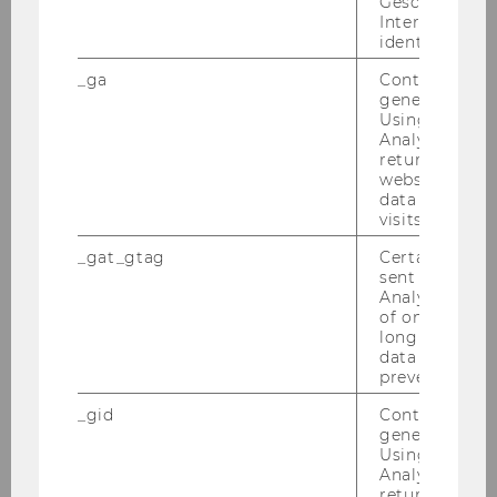
Geschlecht o
Interessen zu
identifizieren.
Be­stand­tei­le dei­ner Busi­ness Case Challenge-​
Einreichung
_ga
Contains a r
generated use
1. Ein­lei­tung & Exe­cu­ti­ve Sum­ma­ry
Using this ID
Analytics can
2. Ent­wick­lung der Idee
returning use
website and 
data from pre
Prä­sen­tie­re deine Pro­jekt­idee
visits.
Ana­ly­sie­re deren Mehr­wert und Re­le­
_gat_gtag
Certain data i
vanz für die Erste Group
sent to Googl
Analytics a 
of once per m
long as it is s
3. Markt-​ & Kos­ten­schät­zung
data transfers
prevented.
De­fi­nie­re und ana­ly­sie­re den Ziel­markt
_gid
Contains a r
generated use
Schät­ze die an­fäng­li­chen In­ves­ti­tio­nen
Using this ID
und lau­fen­den Kos­ten
Analytics can
returning use