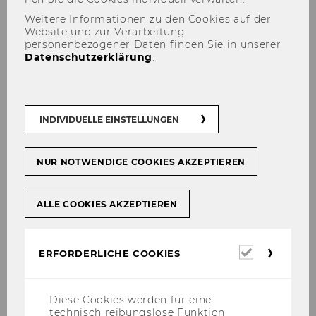
Weitere Informationen zu den Cookies auf der
Website und zur Verarbeitung
personenbezogener Daten finden Sie in unserer
Will­kom­men beim Erste Bank
Datenschutzerklärung
.
Case
INDIVIDUELLE EINSTELLUNGEN
NUR NOTWENDIGE COOKIES AKZEPTIEREN
ALLE COOKIES AKZEPTIEREN
Erforderl
ERFORDERLICHE COOKIES
Cookies
Diese Cookies werden für eine
technisch reibungslose Funktion