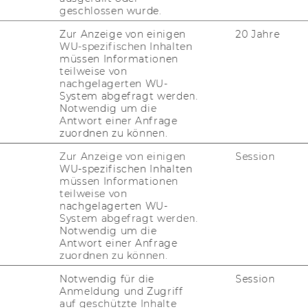
geschlossen wurde.
Zur Anzeige von einigen
20 Jahre
WU-spezifischen Inhalten
müssen Informationen
teilweise von
nachgelagerten WU-
System abgefragt werden.
Notwendig um die
Antwort einer Anfrage
zuordnen zu können.
Zur Anzeige von einigen
Session
WU-spezifischen Inhalten
 für die War­te­lis­te
müssen Informationen
teilweise von
s Case Chal­len­ge
nachgelagerten WU-
System abgefragt werden.
Notwendig um die
Antwort einer Anfrage
zuordnen zu können.
Notwendig für die
Session
i­ten, bei der du dein Wis­sen an rea­len Her­
Anmeldung und Zugriff
chaft tes­ten kannst. Die ak­tu­el­le Edi­ti­on
auf geschützte Inhalte