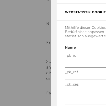
WEBSTATISTIK COOKIES
Name
*
Mithilfe dieser Cookie
Bedürfnisse anpassen
statistisch ausgewerte
Email Adresse
*
Name
_pk_id
Schule/Universität/Institution
an der Sie
_pk_ref
eingeschrieben
sind
*
_pk_ses
Fachrichtung/Studiengang