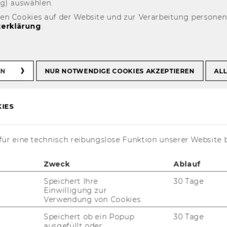
ng) aus­wäh­len.
den Cookies auf der Website und zur Verarbeitung persone
erklärung
.
EN
NUR NOTWENDIGE COOKIES AKZEPTIEREN
ALL
027
IES
ür eine technisch reibungslose Funktion unserer Website 
Zweck
Ablauf
Speichert Ihre
30 Tage
Einwilligung zur
Verwendung von Cookies.
Speichert ob ein Popup
30 Tage
ausgefüllt oder