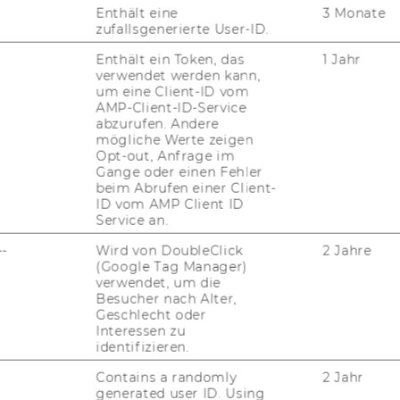
Enthält eine
3 Monate
 Matching in Betracht gezogen werden
zufallsgenerierte User-ID.
Enthält ein Token, das
1 Jahr
verwendet werden kann,
um eine Client-ID vom
AMP-Client-ID-Service
abzurufen. Andere
mögliche Werte zeigen
Opt-out, Anfrage im
Gange oder einen Fehler
beim Abrufen einer Client-
ID vom AMP Client ID
Service an.
--
Wird von DoubleClick
2 Jahre
erkläre ich mich damit einverstanden, dass die von
(Google Tag Manager)
il-Adresse, Universität, Studienrichtung und
verwendet, um die
Besucher nach Alter,
ierte Teilnehmende der Business Case Challenge 2025
Geschlecht oder
schließlich zum Zweck der Teamfindung und
Interessen zu
u, dass meine E-Mail-Adresse automatisch in den
identifizieren.
llenge aufgenommen wird, um regelmäßige Updates
Contains a randomly
2 Jahr
llenge zu erhalten. Ich kann mich jederzeit vom
generated user ID. Using