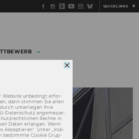
Facebook
Instagram
WU
YouTube
Newsletter
Bluesky
QUICKLINKS
Blog
TTBEWERB
R
WARTELISTE 2027
Cookie
Consent
schließen
 Web­site un­be­dingt er­for­
­cken, dann stim­men Sie allen
durch un­ter­lie­gen Ihre
EU-​Datenschutz an­ge­mes­se­
hutz­recht­li­chen Rech­te in
­sen Daten er­lan­gen. Wenn
 Ak­zep­tie­ren“. Unter „In­di­
­nen be­stimm­te Coo­kie Grup­