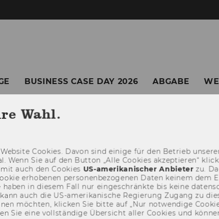
GE
BUSINESS CASE DAY 2026
ABGABE
WE
TEILNAHME STUDENT
TEILNAHME SCHÜLE
hre Wahl.
DERER
BCC GESCHICHTE
KONTAKT
Web­site Coo­kies. Davon sind ei­ni­ge für den Be­trieb un­se­rer
­nal. Wenn Sie auf den But­ton „Alle Coo­kies ak­zep­tie­ren“ kli
damit auch den Coo­kies
US-​amerikanischer An­bie­ter
zu. Da­
oo­kie er­ho­be­nen per­so­nen­be­zo­ge­nen Daten kei­nem dem 
haben in die­sem Fall nur ein­ge­schränk­te bis keine da­ten­sc
e kann auch die US-​amerikanische Re­gie­rung Zu­gang zu die
eh­nen möch­ten, kli­cken Sie bitte auf „Nur not­wen­di­ge Coo­kies
fin­den Sie eine voll­stän­di­ge Über­sicht aller Coo­kies und kön