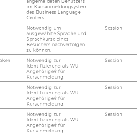
angemeldeten Benutzers
im Kursanmeldungsystem
­tio­na­len Com­mu­ni­ty am­bi­tio­nier­ter Stu­
des Business Language
hs­ta­len­te
Centers.
Notwendig um
Session
ausgewählte Sprache und
e­lis­te
Sprachkurse eines
Besuchers nachverfolgen
zu können.
zu allen In­for­ma­tio­nen rund um die Chal­len­
oken
Notwendig zur
Session
Identifizierung als WU-
u Cases, Coa­chings und Events
Angehörige/r für
Kursanmeldung.
r Team­su­che und Team­bil­dung
Notwendig zur
Session
­li­en und Tipps von er­folg­rei­chen Teil­neh­
Identifizierung als WU-
Angehörige/r für
er Jahre
Kursanmeldung.
­ti­ge Dead­lines, damit du nichts ver­passt
Notwendig zur
Session
Identifizierung als WU-
Angehörige/r für
n Platz für 2027 und er­fah­re als Erste:r,
Kursanmeldung.
 Case Chal­len­ge star­tet.