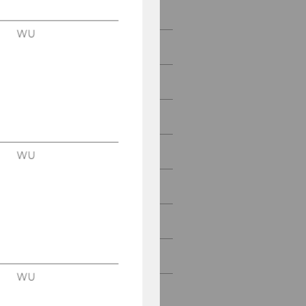
Wettbewerb
WU
Coaching Sessions
Teilnahme Student
Teilnahme Schüler
Warteliste 2027
WU
Finde dein Team
Förderer
BCC Geschichte
WU
Kontakt