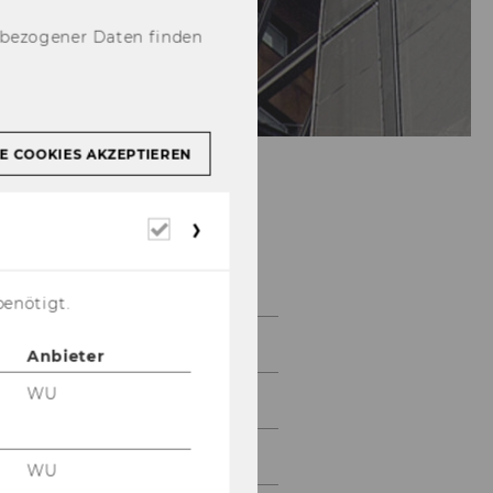
nbezogener Daten finden
E COOKIES AKZEPTIEREN
Erforderliche
Business Case
Cookies
Challenge
benötigt.
Business Case Challenge
Anbieter
WU
Business Case Day 2026
Abgabe
WU