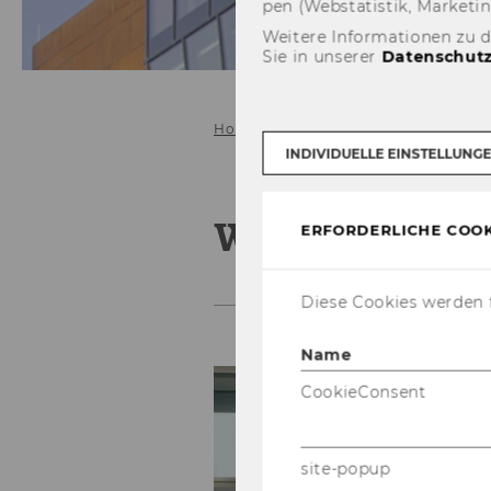
pen (Web­sta­tis­tik, Mar­ke­ti
Weitere Informationen zu 
Sie in unserer
Datenschutz
Home
Warteliste 2027
INDIVIDUELLE EINSTELLUNG
Warteliste 2
ERFORDERLICHE COOK
Diese Cookies werden f
Name
CookieConsent
site-popup