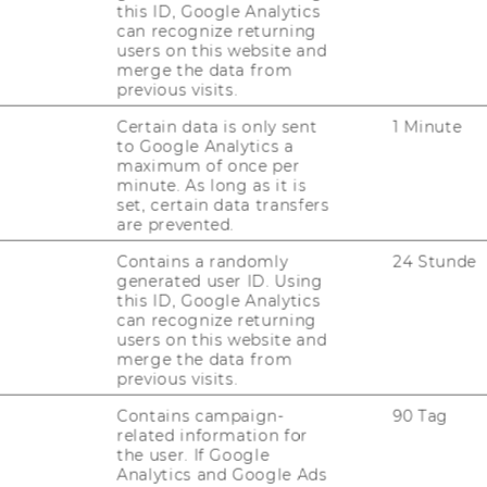
 entsprechenden Link in der E-Mail nutze.
this ID, Google Analytics
can recognize returning
users on this website and
merge the data from
previous visits.
Certain data is only sent
1 Minute
to Google Analytics a
maximum of once per
m Stern (*) gekennzeichnet.
minute. As long as it is
set, certain data transfers
are prevented.
Contains a randomly
24 Stunde
generated user ID. Using
this ID, Google Analytics
can recognize returning
users on this website and
uTube
Newsletter
Bluesky
ACCREDITED B
merge the data from
previous visits.
EQUIS
AAC
Contains campaign-
90 Tag
related information for
the user. If Google
Analytics and Google Ads