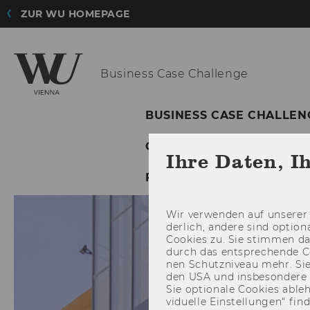
ZUR WU HOMEPAGE
Business
Case Challenge
BUSINESS CASE CHALLEN
COACHING SESSIONS
Ihre Daten, I
FINDE DEIN TEAM
FÖR
Wir ver­wen­den auf un­se­rer 
der­lich, an­de­re sind op­tio
Coo­kies zu. Sie stim­men 
durch das ent­spre­chen­de C
nen Schutz­ni­veau mehr. Sie 
den USA und ins­be­son­de­r
Sie op­tio­na­le Coo­kies ab­l
vi­du­el­le Ein­stel­lun­gen“ 