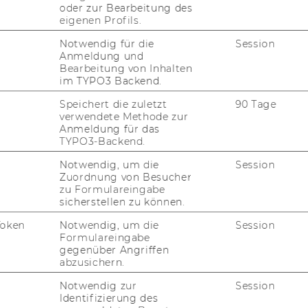
hs­te be­ginnt be­reits jetzt.
oder zur Bearbeitung des
eigenen Profils.
e der WU Busi­ness Case Chal­len­ge 2027 ein
Notwendig für die
Session
ie über neue Cases, Coa­chings, wich­ti­ge Up­
Anmeldung und
wer­den.
Bearbeitung von Inhalten
im TYPO3 Backend.
Speichert die zuletzt
90 Tage
verwendete Methode zur
i­ness Cases füh­ren­der Un­ter­neh­men
Anmeldung für das
TYPO3-Backend.
und ex­klu­si­ve Aus­zeich­nun­gen
Notwendig, um die
Session
u­die­ren­den, Ex­pert:innen und Un­ter­neh­
Zuordnung von Besucher
zu Formulareingabe
sicherstellen zu können.
ed­back und Coa­ching von er­fah­re­nen Prak­ti­
Token
Notwendig, um die
Session
Formulareingabe
gegenüber Angriffen
lauf mit pra­xis­na­her Pro­blem­lö­sungs­kom­
abzusichern.
Notwendig zur
Session
en vor Ent­schei­dungs­trä­ger:innen re­nom­
Identifizierung des
n