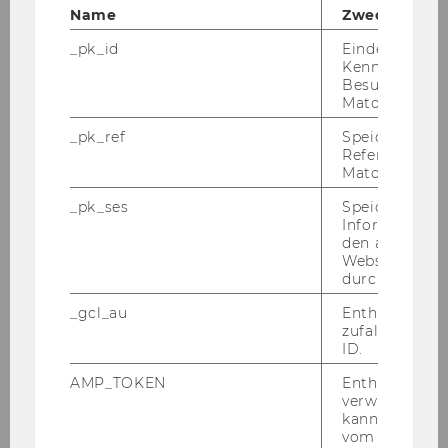
Name
Zweck
_pk_id
Eindeutige
Kennzeichnun
Rigorosen- und
Besuchers du
Promotionsordnung der
Matomo.
Hochschule für Welthandel (1939)
_pk_ref
Speicherung 
Referrers dur
Matomo.
DOWNLOAD
_pk_ses
Speicherung 
(
PDF
, 1.41 MB)
Informatione
den aktuellen
Webseitenbe
durch Matom
_gcl_au
Enthält eine
zufallsgenerie
ID.
AMP_TOKEN
Enthält ein To
verwendet we
kann, um eine
vom AMP-Clie