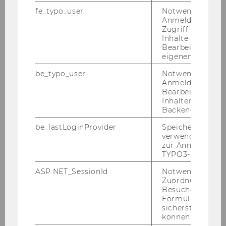
fe_typo_user
Notwendig für d
Anmeldung und
Zugriff auf gesc
Satzung der Hochschule für
Inhalte oder zur
Welthandel (1930)
Bearbeitung des
eigenen Profils.
be_typo_user
Notwendig für d
DOWNLOAD
Anmeldung und
(
PDF
, 419 KB)
Bearbeitung von
Inhalten im TYP
Backend.
be_lastLoginProvider
Speichert die zul
verwendete Met
zur Anmeldung f
TYPO3-Backend.
ASP.NET_SessionId
Notwendig, um 
Zuordnung von
Besucher zu
Formulareingab
sicherstellen zu
können.