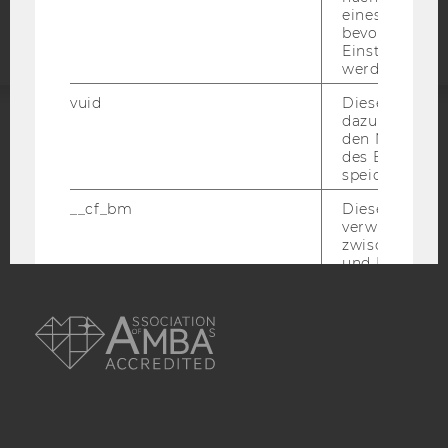
Webseite
eines Vimeo-V
bevorzugten
Einstellungen
werden.
vuid
Dieser Cookie
dazu eingeset
den Nutzungs
ACCREDITED BY:
des Benutzers
speichern.
EQUIS
AACSB
__cf_bm
Dieses Cookie
verwendet, u
zwischen Men
und Bots zu
unterscheiden.
AMBA
für Vimeo no
um, um gülti
über die Nutz
Service zu s
_uetvid
Dieses Cookie
gesetzt, um d
Nutzung des 
Videoplayers 