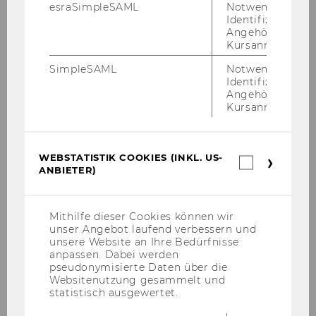
esraSimpleSAML
Notwendig zur
Identifizierung 
Angehörige/r für
Kursanmeldung.
SimpleSAML
Notwendig zur
Identifizierung 
Diplomkaufmannsverordnung
Angehörige/r für
(1936)
Kursanmeldung.
DOWNLOAD
WEBSTATISTIK COOKIES (INKL. US-
Webstatis
(
PDF
, 240 KB)
ANBIETER)
Cookies
(inkl.
US-
Anbieter)
Mithilfe dieser Cookies können wir
unser Angebot laufend verbessern und
unsere Website an Ihre Bedürfnisse
anpassen. Dabei werden
pseudonymisierte Daten über die
Websitenutzung gesammelt und
statistisch ausgewertet.