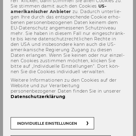
ren“ kli­cken, dann stim­men Sie allen Coo­kies zu.
Sie stim­men damit auch den Coo­kies
US-​
amerikanischer An­bie­ter
zu. Da­durch un­ter­lie­
gen Ihre durch das ent­spre­chen­de Coo­kie er­ho­
be­nen per­so­nen­be­zo­ge­nen Daten kei­nem dem
Sonstige Dokumente
EU-​Datenschutz an­ge­mes­se­nen Schutz­ni­veau
mehr. Sie haben in die­sem Fall nur ein­ge­schränk­
te bis keine da­ten­schutz­recht­li­chen Rech­te in
den USA und ins­be­son­de­re kann auch die US-​
amerikanische Re­gie­rung Zu­gang zu die­sen
Daten er­lan­gen. Wenn Sie kei­nen oder nur ein­zel­
nen Coo­kies zu­stim­men möch­ten, kli­cken Sie
bitte auf „In­di­vi­du­el­le Ein­stel­lun­gen“. Dort kön­
nen Sie die Coo­kies in­di­vi­du­ell ver­wal­ten.
Weitere Informationen zu den Cookies auf der
Website und zur Verarbeitung
personenbezogener Daten finden Sie in unserer
Datenschutzerklärung
.
INDIVIDUELLE EINSTELLUNGEN