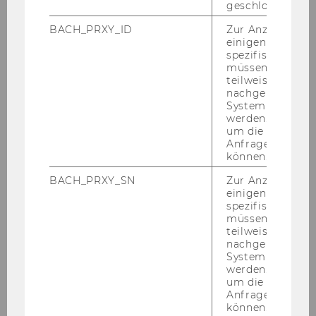
geschlossen wur
Rigorosen- und
BACH_PRXY_ID
Zur Anzeige von
Promotionsordnung der
einigen WU-
Hochschule für Welthandel (1930)
spezifischen Inh
müssen Informa
teilweise von
nachgelagerten
DOWNLOAD
System abgefra
(
PDF
, 288 KB)
werden. Notwen
um die Antwort 
Anfrage zuordne
können.
BACH_PRXY_SN
Zur Anzeige von
einigen WU-
spezifischen Inh
müssen Informa
teilweise von
nachgelagerten
System abgefra
werden. Notwen
um die Antwort 
Anfrage zuordne
können.