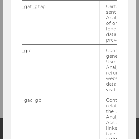
Digitalisate
_gat_gtag
Certain data i
sent to Googl
Analytics a 
of once per m
Vorlesungsverzeichnisse
long as it is s
data transfers
prevented.
Jahresberichte
_gid
Contains a r
generated use
Wissensbilanz
Using this ID
Analytics can
returning use
Gleichstellungsbericht
website and 
data from pre
visits.
Sonstige Dokumente
_gac_gb
Contains cam
related infor
the user. If G
Analytics and
Ads accounts 
linked, the co
tags on the G