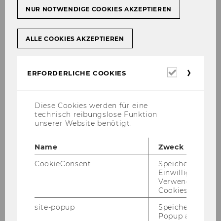
Anton Schmid: Exportakademie
NUR NOTWENDIGE COOKIES AKZEPTIEREN
(1905)
ALLE COOKIES AKZEPTIEREN
DOWNLOAD
(
PDF
, 2.97 MB)
Erforderl
ERFORDERLICHE COOKIES
Cookies
Diese Cookies werden für eine
technisch reibungslose Funktion
unserer Website benötigt.
Name
Zweck
CookieConsent
Speichert Ihre
Einwilligung zur
Verwendung vo
Cookies.
site-popup
Speichert ob ein
Popup ausgefüll