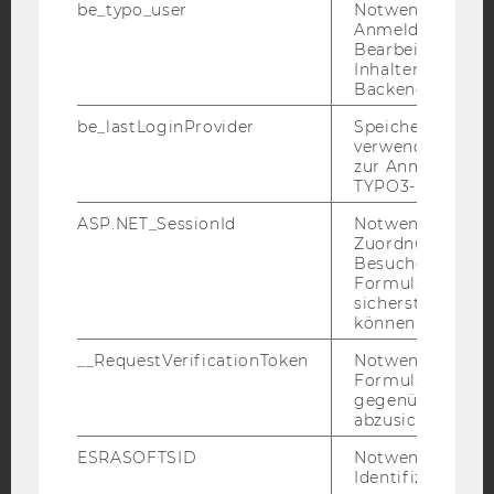
be_typo_user
Notwendig für d
Anmeldung und
Bearbeitung von
YouTube
Newsletter
Bluesky
Inhalten im TYP
Backend.
be_lastLoginProvider
Speichert die zul
verwendete Met
zur Anmeldung f
TYPO3-Backend.
IMPRESSUM
ASP.NET_SessionId
Notwendig, um 
BARRIEREFREIHEITSERKLÄRUNG WEBSEITE
Zuordnung von
DATENSCHUTZERKLÄRUNG
Besucher zu
Formulareingab
DATENSCHUTZERKLÄRUNG SOCIAL MEDIA
sicherstellen zu
können.
DATENSCHUTZERKLÄRUNG
STUDIENBEWERBER*INNEN UND STUDIERENDE
__RequestVerificationToken
Notwendig, um 
COOKIE EINSTELLUNGEN
Formulareingab
gegenüber Angri
abzusichern.
Barrierefreiheitserklärung
ESRASOFTSID
Notwendig zur
Webseite
Identifizierung 