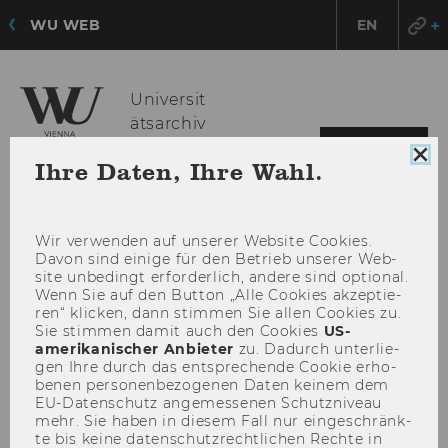
WU WEB
EN
Universit
ätsarchiv
HAU
MENÜ
Coo
Ihre Daten, Ihre Wahl.
ÖFF
Con
sch
Wir ver­wen­den auf un­se­rer Web­site Coo­kies.
Davon sind ei­ni­ge für den Be­trieb un­se­rer Web­
site un­be­dingt er­for­der­lich, an­de­re sind op­tio­nal.
Wenn Sie auf den But­ton „Alle Coo­kies ak­zep­tie­
ren“ kli­cken, dann stim­men Sie allen Coo­kies zu.
Sie stim­men damit auch den Coo­kies
US-​
amerikanischer An­bie­ter
zu. Da­durch un­ter­lie­
gen Ihre durch das ent­spre­chen­de Coo­kie er­ho­
be­nen per­so­nen­be­zo­ge­nen Daten kei­nem dem
EU-​Datenschutz an­ge­mes­se­nen Schutz­ni­veau
mehr. Sie haben in die­sem Fall nur ein­ge­schränk­
te bis keine da­ten­schutz­recht­li­chen Rech­te in