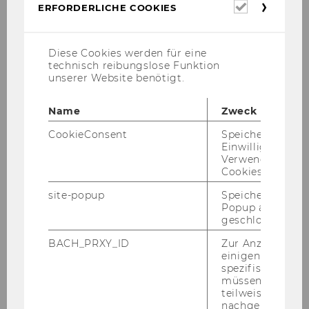
Erforderl
ERFORDERLICHE COOKIES
Cookies
Universitätsarchiv
Diese Cookies werden für eine
technisch reibungslose Funktion
unserer Website benötigt.
Aufgaben des Archivs
Name
Zweck
Bestände
CookieConsent
Speichert Ihre
Einwilligung zur
Verwendung vo
Digitalisate
Cookies.
site-popup
Speichert ob ein
Zugangs- und Benützungshinweise
Popup ausgefüll
geschlossen wur
Team
BACH_PRXY_ID
Zur Anzeige von
einigen WU-
Aktivitäten und Projekte
spezifischen Inh
müssen Informa
teilweise von
nachgelagerten