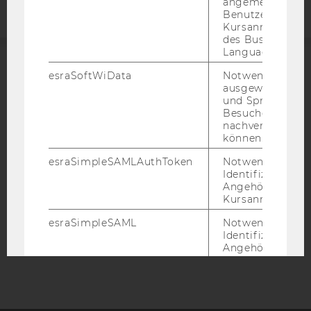
angemeldeten
Benutzers im
Kursanmeldung
des Business
Language Center
esraSoftWiData
Notwendig um
ACCREDITED BY:
ausgewählte Sp
und Sprachkurse
EQUIS
AACSB
Besuchers
nachverfolgen z
können.
esraSimpleSAMLAuthToken
Notwendig zur
Identifizierung 
AMBA
Angehörige/r für
Kursanmeldung.
esraSimpleSAML
Notwendig zur
Identifizierung 
Angehörige/r für
Kursanmeldung.
SimpleSAML
Notwendig zur
Identifizierung 
Angehörige/r für