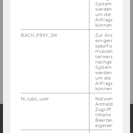
Projekte
System abgefra
werden. Notwen
Aktivitäten
um die Antwort 
Anfrage zuordne
können.
FAQ - Häufig gestellte Fragen
BACH_PRXY_SN
Zur Anzeige von
einigen WU-
spezifischen Inh
Formulare und Archivordnung
müssen Informa
teilweise von
nachgelagerten
Links und Literatur
System abgefra
werden. Notwen
Kontakt
um die Antwort 
Anfrage zuordne
können.
fe_typo_user
Notwendig für d
Anmeldung und
Zugriff auf gesc
Inhalte oder zur
Bearbeitung des
Facebook
Instagram
Blog
eigenen Profils.