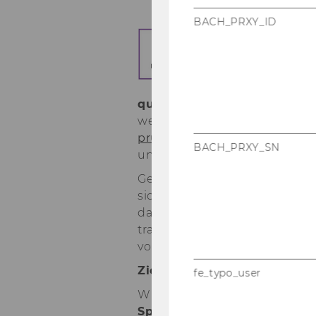
BACH_PRXY_ID
Di
(A
fa
zu
qua­li­tät in der Lang­zeit­pfle
wer­den kann. Die Er­he­bungs­
prüft
und kön­nen für das Qua­l
BACH_PRXY_SN
und die Mes­sung von Er­geb­nis
Geht es um die Le­bens­qua­li­tä
sich diese
selbst zu ihrer Si­
dann mög­lich sein, wenn sie m
traut sind oder Schwie­rig­kei
von (deutsch­spra­chi­gen) In­f
Ziel die­ses Pro­jekts ASCOT-
fe_typo_user
Wir ent­wi­ckel­ten eine deutsch
Spra­che
und tes­te­ten diese 