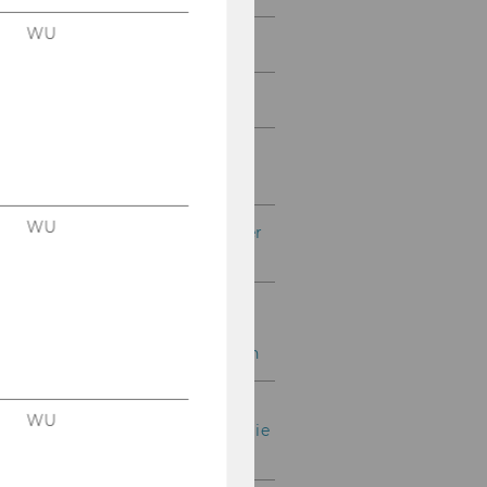
WU
ASCOT-LL
EXCELC
lebensqualitaet-pflege-
zuhause
WU
Ergebnisqualität in Wiener
Tageszentren
Sicherung guter Qualität
von
Heimhilfedienstleistungen
Entwicklung von
WU
Qualitätsindikatoren für die
häusliche Pflege