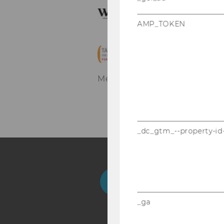
AMP_TOKEN
Mehr zur deutsch­spra­chi­gen 
_dc_gtm_--property-id
Facebook
Instagram
Blog
Yo
_ga