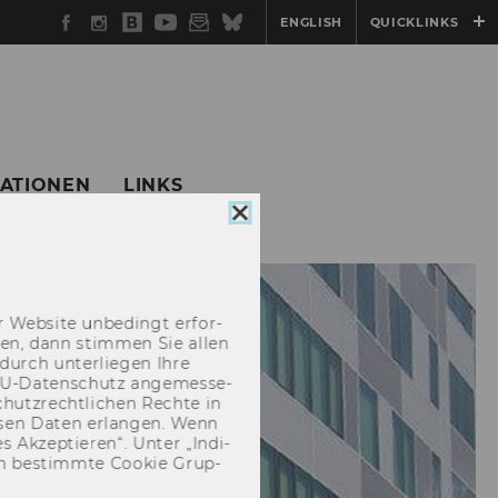
Facebook
Instagram
WU
YouTube
Newsletter
Bluesky
ENGLISH
QUICKLINKS
Blog
KATIONEN
LINKS
Cookie
Consent
schließen
 Web­site un­be­dingt er­for­
­cken, dann stim­men Sie allen
durch un­ter­lie­gen Ihre
EU-​Datenschutz an­ge­mes­se­
hutz­recht­li­chen Rech­te in
­sen Daten er­lan­gen. Wenn
 Ak­zep­tie­ren“. Unter „In­di­
­nen be­stimm­te Coo­kie Grup­