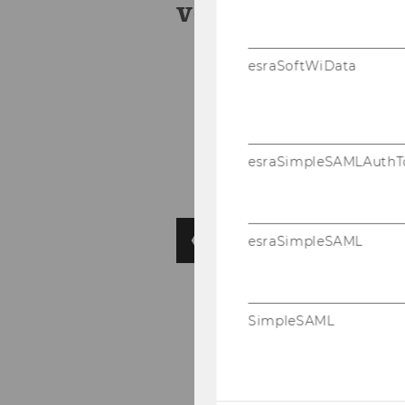
von ASCOT-​LL
esraSoftWiData
esraSimpleSAMLAuthT
esraSimpleSAML
SimpleSAML