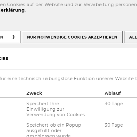
den Cookies auf der Website und zur Verarbeitung persone
erklärung
.
mische Analyse der Langzeitpflege und -betreuung
EN
NUR NOTWENDIGE COOKIES AKZEPTIEREN
ALL
IES
ür eine technisch reibungslose Funktion unserer Website 
Zweck
Ablauf
iner Leicht­Le­sen Ver­
Speichert Ihre
30 Tage
Einwilligung zur
utsch­spra­chi­gen
Verwendung von Cookies.
Speichert ob ein Popup
30 Tage
ngsinstrumente
ausgefüllt oder
geschlossen wurde.