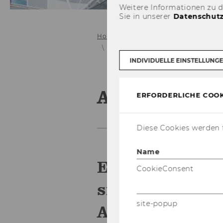
Weitere Informationen zu 
Sie in unserer
Datenschutz
Home
Themen & Projekte
Ökono
ASCOT-LL
INDIVIDUELLE EINSTELLUNG
ASCOT-LL
ERFORDERLICHE COOK
Diese Cookies werden f
Name
Ent­wick­lung e
CookieConsent
si­on für die de
site-popup
ASCOT-​Erhebu