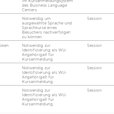
:
im Kursanmeldungsystem
des Business Language
Centers.
Notwendig um
Session
ausgewählte Sprache und
Sprachkurse eines
Besuchers nachverfolgen
zu können.
oken
Notwendig zur
Session
Identifizierung als WU-
Angehörige/r für
Kursanmeldung.
Notwendig zur
Session
Identifizierung als WU-
Angehörige/r für
Kursanmeldung.
Notwendig zur
Session
Identifizierung als WU-
Angehörige/r für
Kursanmeldung.