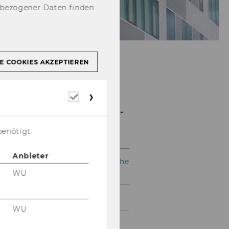
nbezogener Daten finden
E COOKIES AKZEPTIEREN
Ökonomische
Erforderliche
Analyse der
Cookies
Langzeitpflege und -
betreuung
benötigt.
Anbieter
ASCOT-Workforce: deutsche
Version
WU
LQK-Evalu
WU
ASCOT@NQZ