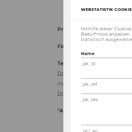
WEBSTATISTIK COOKIES
Mithilfe dieser Cookie
Pro­jekt­lauf­zeit:
05.05.2021 - 
Bedürfnisse anpassen
statistisch ausgewerte
Fi­nan­zie­rung:
Ei­gen­fi­nan­zie
Name
Team :
_pk_id
Dr. Bir­git Tru­ke­schitz
– Pro­jek
Assma Hajji
_pk_ref
Dr. Doris Pfa­bi­gan
_pk_ses
"ASCOT-​LL" Ko­ope­ra­ti­ons­p
_gcl_au