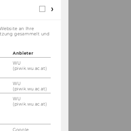
Webstatistik
Cookies
(inkl.
US-
Website an Ihre
Anbieter)
nutzung gesammelt und
Anbieter
WU
(piwik.wu.ac.at)
WU
(piwik.wu.ac.at)
WU
(piwik.wu.ac.at)
Google