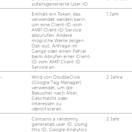
zufallsgenerierte User-ID.
Enthält ein Token, das
1 Jahr
verwendet werden kann,
um eine Client-ID vom
AMP-Client-ID-Service
abzurufen. Andere
mögliche Werte zeigen
Opt-out, Anfrage im
Ver­si­on von ASCOT fin­den Sie
hier
.
Gange oder einen Fehler
beim Abrufen einer Client-
ID vom AMP Client ID
Service an.
--
Wird von DoubleClick
2 Jahre
(Google Tag Manager)
verwendet, um die
Besucher nach Alter,
Geschlecht oder
uTube
Newsletter
Bluesky
ACCREDITED B
Interessen zu
identifizieren.
EQUIS
AAC
Contains a randomly
2 Jahr
generated user ID. Using
this ID, Google Analytics