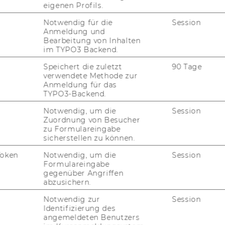
eigenen Profils.
Notwendig für die
Session
OT-​LL
Anmeldung und
Bearbeitung von Inhalten
in Leich­te Spra­che
ba­siert auf drei eta­
im TYPO3 Backend.
­pi­to Kri­te­ri­en­ka­ta­log 2019, (ii) der
Speichert die zuletzt
90 Tage
n­clu­si­on Eu­ro­pe und (iii)
„Sag es ein­
verwendete Methode zur
li­nie für leich­te Les­bar­keit.
Anmeldung für das
TYPO3-Backend.
Ver­si­on von ASCOT wurde mit Men­schen aus
o­gni­ti­ve In­ter­views mit Think Aloud und
Notwendig, um die
Session
Zuordnung von Besucher
ch wurde Eye-​Tracking Tech­no­lo­gie ein­ge­
zu Formulareingabe
g zu er­fas­sen und damit die Wahr­neh­mung
sicherstellen zu können.
Fra­ge­bo­gens zu prü­fen. Die Über­tra­gung in
Token
Notwendig, um die
Session
ch von einer Rück­bin­dungs­grup­pe Leicht-​
Formulareingabe
gegenüber Angriffen
abzusichern.
Notwendig zur
Session
e in die Pre-​Test Phase
Identifizierung des
angemeldeten Benutzers