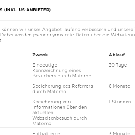
1
/13
 (INKL. US-ANBIETER)
s können wir unser Angebot laufend verbessern und unsere 
31.12.2022
. Dabei werden pseudonymisierte Daten über die Website
t.
­rung
Zweck
Ablauf
Eindeutige
30 Tage
Kennzeichnung eines
t­lei­tung „ASCOT-​LL“
Kon­takt
Besuchers durch Matomo.
Speicherung des Referrers
6 Monate
durch Matomo.
Speicherung von
1 Stunden
Informationen über den
aktuellen
art­ner*innen:
Webseitenbesuch durch
Matomo.
Enthält eine
3 Monate