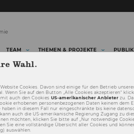
omie
TEAM
THEMEN & PROJEKTE
PUBLI
hre Wahl.
Web­site Coo­kies. Davon sind ei­ni­ge für den Be­trieb un­se­rer
­nal. Wenn Sie auf den But­ton „Alle Coo­kies ak­zep­tie­ren“ kli
damit auch den Coo­kies
US-​amerikanischer An­bie­ter
zu. Da­
oo­kie er­ho­be­nen per­so­nen­be­zo­ge­nen Daten kei­nem dem 
haben in die­sem Fall nur ein­ge­schränk­te bis keine da­ten­sc
e kann auch die US-​amerikanische Re­gie­rung Zu­gang zu die
eh­nen möch­ten, kli­cken Sie bitte auf „Nur not­wen­di­ge Coo­kies
fin­den Sie eine voll­stän­di­ge Über­sicht aller Coo­kies und kön
ng) aus­wäh­len.