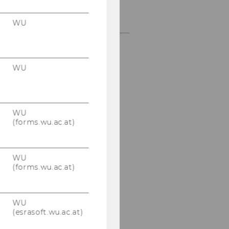
FLARE - Quality of Social
Care for the Elderly
WU
WU
WU
(forms.wu.ac.at)
WU
(forms.wu.ac.at)
WU
(esrasoft.wu.ac.at)