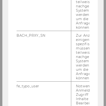
Assoziierte
teilweise von
nachgelagerten
Wissenschafter*innen
System abgefra
werden. Notwen
PD Dr. Ivo Po­no­c­ny
um die Antwort 
Anfrage zuordne
ao.Univ.Prof. Dr. Au­gust Ös­ter­le
können.
BACH_PRXY_SN
Zur Anzeige von
einigen WU-
spezifischen Inh
müssen Informa
teilweise von
Forschungsinstitut für Altersökonomie
nachgelagerten
System abgefra
werden. Notwen
um die Antwort 
Anfrage zuordne
ASCOT
können.
fe_typo_user
Notwendig für d
Wir über uns
Anmeldung und
Zugriff auf gesc
Team
Inhalte oder zur
Bearbeitung des