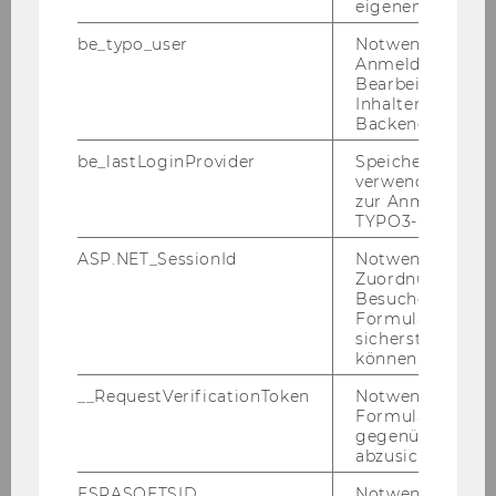
eigenen Profils.
FI-Leitung
be_typo_user
Notwendig für d
Anmeldung und
Leitung wissenschaftlicher Projekte
Bearbeitung von
Inhalten im TYP
Backend.
Administrative Assistenz
be_lastLoginProvider
Speichert die zul
Wissenschaftliche Mitarbeiter*innen
verwendete Met
zur Anmeldung f
TYPO3-Backend.
Assoziierte Wissenschafter*innen
ASP.NET_SessionId
Notwendig, um 
Zuordnung von
Themen & Projekte
Besucher zu
Formulareingab
sicherstellen zu
Publikationen
können.
__RequestVerificationToken
Notwendig, um 
Links
Formulareingab
gegenüber Angri
abzusichern.
Kontakt
ESRASOFTSID
Notwendig zur