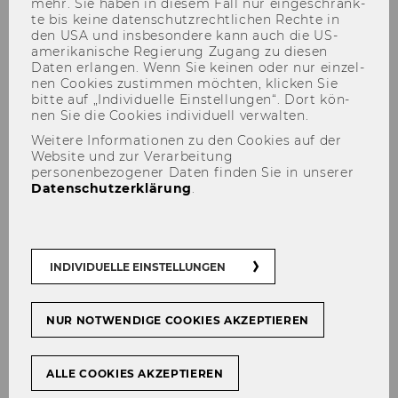
mehr. Sie haben in die­sem Fall nur ein­ge­schränk­
te bis keine da­ten­schutz­recht­li­chen Rech­te in
den USA und ins­be­son­de­re kann auch die US-​
amerikanische Re­gie­rung Zu­gang zu die­sen
Daten er­lan­gen. Wenn Sie kei­nen oder nur ein­zel­
Team
nen Coo­kies zu­stim­men möch­ten, kli­cken Sie
bitte auf „In­di­vi­du­el­le Ein­stel­lun­gen“. Dort kön­
nen Sie die Coo­kies in­di­vi­du­ell ver­wal­ten.
Weitere Informationen zu den Cookies auf der
Website und zur Verarbeitung
Leitung
personenbezogener Daten finden Sie in unserer
Datenschutzerklärung
.
in
in
Univ.Prof.
Dr.
Ul­ri­ke Schnei­der
in
Dr.
Bir­git Tru­ke­schitz
INDIVIDUELLE EINSTELLUNGEN
Leitung wissenschaftlicher
NUR NOTWENDIGE COOKIES AKZEPTIEREN
Projekte
ALLE COOKIES AKZEPTIEREN
in
Dr.
Bir­git Tru­ke­schitz