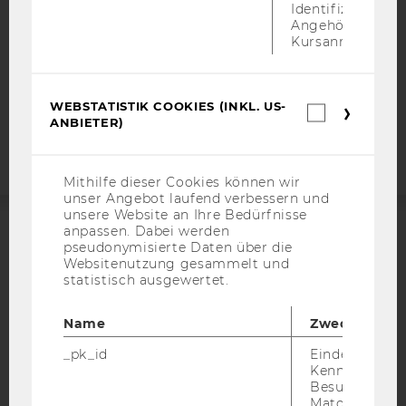
DATENSCHUTZERKLÄRUNG
Identifizierung 
STUDIENBEWERBER*INNEN UND STUDIERENDE
Angehörige/r für
Kursanmeldung.
COOKIE EINSTELLUNGEN
Barrierefreiheitserklärung
WEBSTATISTIK COOKIES (INKL. US-
Webstatis
Webseite
ANBIETER)
Cookies
(inkl.
US-
Anbieter)
Mithilfe dieser Cookies können wir
unser Angebot laufend verbessern und
unsere Website an Ihre Bedürfnisse
anpassen. Dabei werden
ACCREDITED BY:
pseudonymisierte Daten über die
Websitenutzung gesammelt und
statistisch ausgewertet.
EQUIS
AACSB
Name
Zweck
_pk_id
Eindeutige
Kennzeichnun
AMBA
Besuchers du
Matomo.