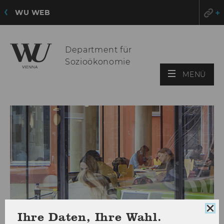
WU WEB
Department für
Sozioökonomie
HAU
MENÜ
ÖFF
Coo
Ihre Daten, Ihre Wahl.
Con