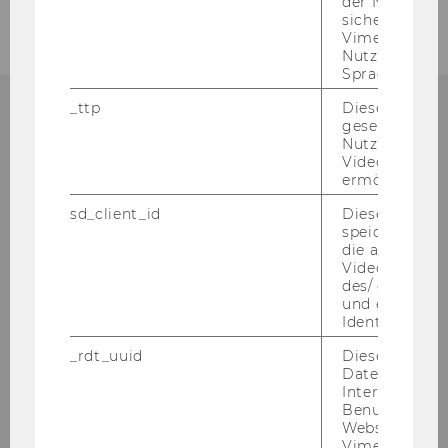
der Nutzer*in
sichergestellt
Vimeo in der
Nutzer ausge
Sprache ersch
_ttp
Dieser Cookie
gesetzt, um d
KON­TAKT
Nutzung des 
Videoplayers 
ermöglichen
sd_client_id
Dieses Cooki
speichert Dat
DEPARTMENT
die aktuellen
Videoeinstell
SOZIOÖKONOMIE
des/ der Benu
und einen per
Identifikatio
_rdt_uuid
Dieses Cooki
Gebäude D4, 3. Stock
Daten über di
Welthandelsplatz 1
Interaktionen
1020
Wien
Benutzer*inne
Websites, auf
Tel:
+43-(0)1-31336-5690 (Front Office)
Vimeo-Video