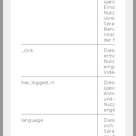
speichert get
Einstellungen
Nutzer*in, zB.
Department für Sozioökonomie
voreingestell
Sprache, Regi
Benutzernam
Interaktionsd
Struktur
der Nutzer*in
_clck
Dieses Cooki
Team
ermöglicht di
Nutzung des
eingebettete
News
Video Players
has_logged_in
Dieses Cooki
Events
speichert
Anmeldeinfo
und ob sich de
Lehre
Nutzer*in jem
angemeldet h
Forschung
language
Dieses Cooki
sich die
Spracheinstel
Intranet