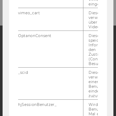
E-Mail:
frontoffice.sozoek@wu.ac.at
eingebettet is
vimeo_cart
Dieses Cookie
verwendet, u
überprüfen, wi
Video abgespi
OptanonConsent
Dieses Cooki
speichert
Facebook
Instagram
Blog
Informatione
den
Zustimmungs
(Consent) ein
Besuchers.
YouTube
Newsletter
Bluesky
_scid
Dieses Cookie
verwendet, u
einem/einer
Benutzer*in e
eindeutige ID
zuzuweisen
IMPRESSUM
BARRIEREFREIHEITSERKLÄRUNG WEBSEITE
hjSessionBenutzer_
Wird gesetzt,
Benutzer zum
DATENSCHUTZERKLÄRUNG
Mal eine Seite