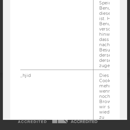
Speichert die 
DATENSCHUTZERKLÄRUNG SOCIAL MEDIA
Benutzer-ID, d
DATENSCHUTZERKLÄRUNG
diese Seite e
ist. Hotjar ver
STUDIENBEWERBER*INNEN UND STUDIERENDE
Benutzer nich
COOKIE EINSTELLUNGEN
verschiedene
hinweg.Stellt 
dass Daten v
Barrierefreiheitserklärung
nachfolgende
Webseite
Besuchen auf
derselben We
derselben Ben
zugeordnet w
_hjid
Dies ist ein al
Cookie, das wi
mehr setzen, 
ACCREDITED BY:
wenn ein Benu
noch in sein
EQUIS
AACSB
Browser hat,
wir seinen We
wiederverwen
zu
_hjSessionUser
migrieren. Wi