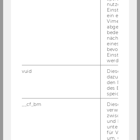
nutzerspezifi
Einstellungen
Kon­takt Pro­gramm­ko­or­di­na­ti­
ein eingebett
on
Vimeo-Video
abgespielt wi
bedeutet, das
nächsten Ans
eines Vimeo-V
bevorzugten
Einstellungen
werden.
vuid
Dieser Cookie
dazu eingeset
den Nutzungs
des Benutzers
speichern.
__cf_bm
Dieses Cookie
verwendet, u
zwischen Men
und Bots zu
ao.Univ.Prof. Doz. Dr. Andreas
unterscheiden.
für Vimeo no
Novy
um, um gülti