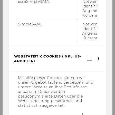
esraSimpleSAML
Notwendig zur
Identifizierung 
Angehörige/r für
Kursanmeldung.
Struktur
SimpleSAML
Notwendig zur
Identifizierung 
Team
Angehörige/r für
Kursanmeldung.
News
Events
WEBSTATISTIK COOKIES (INKL. US-
Webstatis
ANBIETER)
Cookies
(inkl.
Lehre
US-
Anbieter)
Mithilfe dieser Cookies können wir
unser Angebot laufend verbessern und
Forschung
unsere Website an Ihre Bedürfnisse
anpassen. Dabei werden
Intranet
pseudonymisierte Daten über die
Websitenutzung gesammelt und
statistisch ausgewertet.