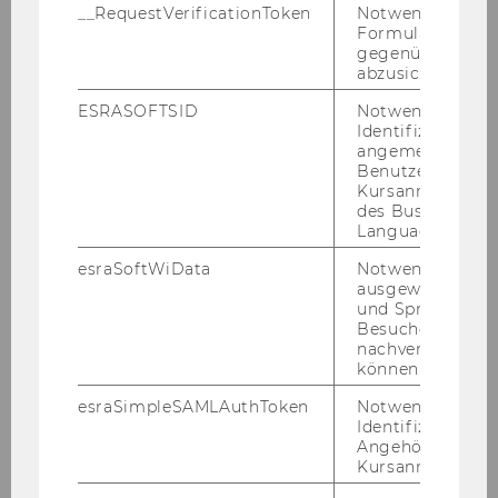
__RequestVerificationToken
Notwendig, um 
mi­nar (SRS)
Formulareingab
gegenüber Angri
abzusichern.
ESRASOFTSID
Notwendig zur
Identifizierung 
DIE FOR­SCHUNG DES DE­PART­MENTS
angemeldeten
Benutzers im
Kursanmeldung
des Business
WU FÖR­DER­MÖG­LICH­KEIT FÜR FOR­SCHUNGS­PRO­
Language Center
esraSoftWiData
Notwendig um
JEK­TE
ausgewählte Sp
und Sprachkurse
Besuchers
WU FOR­SCHUNGS­POR­TAL DER WU
nachverfolgen z
können.
esraSimpleSAMLAuthToken
Notwendig zur
Identifizierung 
Angehörige/r für
Kursanmeldung.
Department für Sozioökonomie