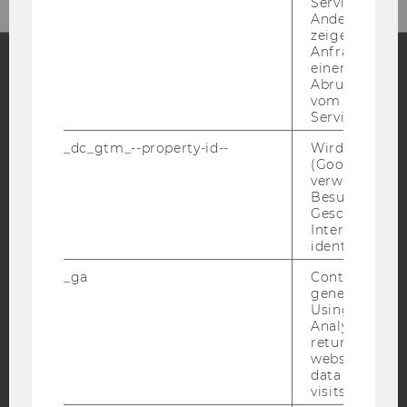
Service abzur
Andere mögli
zeigen Opt-ou
Anfrage im G
einen Fehler 
Abrufen einer
Facebook
Instagram
Blog
vom AMP Clie
Service an.
_dc_gtm_--property-id--
Wird von Dou
(Google Tag 
YouTube
Newsletter
Bluesky
verwendet, u
Besucher nach
Geschlecht o
Interessen zu
identifizieren.
_ga
Contains a r
IMPRESSUM
generated use
BARRIEREFREIHEITSERKLÄRUNG WEBSEITE
Using this ID
Analytics can
DATENSCHUTZERKLÄRUNG
returning use
website and 
DATENSCHUTZERKLÄRUNG SOCIAL MEDIA
data from pre
DATENSCHUTZERKLÄRUNG
visits.