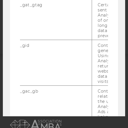
STUDIENBEWERBER*INNEN UND STUDIERENDE
_gat_gtag
Certain data i
COOKIE EINSTELLUNGEN
sent to Googl
Analytics a 
of once per m
Barrierefreiheitserklärung
long as it is s
Webseite
data transfers
prevented.
_gid
Contains a r
generated use
Using this ID
Analytics can
returning use
ACCREDITED BY:
website and 
data from pre
visits.
EQUIS
AACSB
_gac_gb
Contains cam
related infor
the user. If G
Analytics and
Ads accounts 
AMBA
linked, the co
tags on the G
website read 