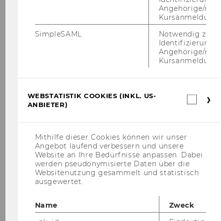
Angehörige/r für
Kursanmeldung.
SimpleSAML
Notwendig zur
Identifizierung 
Angehörige/r für
Kursanmeldung.
WEBSTATISTIK COOKIES (INKL. US-
Webs
ANBIETER)
Cook
(inkl.
US-
Anbi
Mithilfe dieser Cookies können wir unser
Angebot laufend verbessern und unsere
Website an Ihre Bedürfnisse anpassen. Dabei
Christian Grünhaus
werden pseudonymisierte Daten über die
Websitenutzung gesammelt und statistisch
ausgewertet.
(ehm. Schober) Wissenschaftlicher Leiter,
Senior Researcher
Name
Zweck
Aufgaben:
Arbeits- und
Forschungsschwerpunkte: Evaluation, SROI-