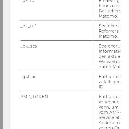
_pk_id
Eindeutige
Analysen, Finanzierung, Spendenverhalten,
Kennzeichnun
Besuchers du
Arbeitszufriedenheit und Motivation,
Matomo.
Altenpflege und –betreuung, Menschen mit
Behinderung bzw. Barrierefreiheit
_pk_ref
Speicherung 
Referrers dur
Matomo.
christian.gruenhaus@wu.ac.at
_pk_ses
Speicherung 
+43 1 31336 5888
Informatione
den aktuellen
Webseitenbe
durch Matom
_gcl_au
Enthält eine
zufallsgenerie
ID.
Projekte
AMP_TOKEN
Enthält ein To
verwendet we
kann, um eine
vom AMP-Clie
2026
Service abzur
Andere mögli
zeigen Opt-ou