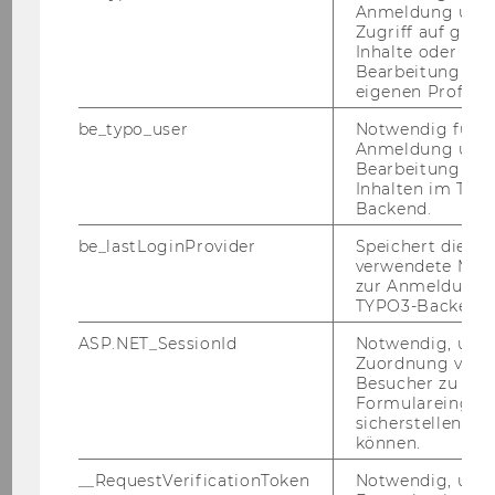
Anmeldung und
chen. Hier­bei er­fol­gen für alle Fra­gen ein gra­
Zugriff auf gesc
phi­scher Häu­fig­keits­ver­gleich und bei jenen
Inhalte oder zur
Fra­gen mit auf­fäl­li­gen Ab­wei­chun­gen ein Test
Bearbeitung des
eigenen Profils.
auf si­gni­fi­kan­te Un­ter­schie­de zwi­schen den
Jah­ren.
be_typo_user
Notwendig für d
Anmeldung und
Die Vor­ge­hens­wei­se sowie die Er­geb­nis­se der
Bearbeitung von
ge­sam­ten Ana­ly­se wer­den im fi­na­len Stu­di­en­
Inhalten im TYP
Backend.
end­be­richt über­sicht­lich dar­ge­stellt.
be_lastLoginProvider
Speichert die zul
Die Stu­die wird
vor­aus­sicht­lich im März 2026
verwendete Met
ab­ge­schlos­sen
.
zur Anmeldung f
TYPO3-Backend.
ASP.NET_SessionId
Notwendig, um 
Kon­takt
Zuordnung von
Besucher zu
Formulareingab
sicherstellen zu
können.
__RequestVerificationToken
Notwendig, um 