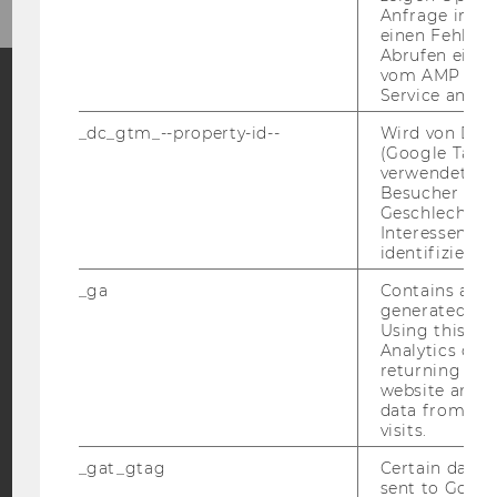
Anfrage im G
einen Fehler 
Abrufen einer
vom AMP Clie
Service an.
Facebook
Instagram
Blog
_dc_gtm_--property-id--
Wird von Dou
(Google Tag 
verwendet, u
Besucher nach
YouTube
Newsletter
Bluesky
Geschlecht o
Interessen zu
identifizieren.
_ga
Contains a r
generated use
Using this ID
IMPRESSUM
Analytics can
returning use
BARRIEREFREIHEITSERKLÄRUNG WEBSEITE
website and 
data from pre
DATENSCHUTZERKLÄRUNG
visits.
DATENSCHUTZERKLÄRUNG SOCIAL MEDIA
_gat_gtag
Certain data i
DATENSCHUTZERKLÄRUNG
sent to Googl