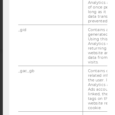
STUDIENBEWERBER*INNEN UND STUDIERENDE
Analytics a 
of once per m
COOKIE EINSTELLUNGEN
long as it is s
data transfers
prevented.
Barrierefreiheitserklärung
Webseite
_gid
Contains a r
generated use
Using this ID
Analytics can
returning use
website and 
data from pre
visits.
ACCREDITED BY:
_gac_gb
Contains cam
EQUIS
AACSB
related infor
the user. If G
Analytics and
Ads accounts 
linked, the co
tags on the G
website read 
AMBA
cookie.