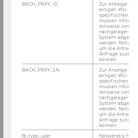
und teil­wei­se Be­zir­ken (so­weit die Be­zir­ke
BACH_PRXY_ID
Zur Anzeige von
einigen WU-
genug Da­ten­sät­ze auf­wei­sen) sowie eine
spezifischen Inh
Rang­ord­nung der Be­zir­ke vor­ge­nom­men. Zu­
müssen Informa
sätz­lich wird in Wien eine Aus­wer­tung nach
teilweise von
nachgelagerten
Dienst­leis­tun­gen durch­ge­führt.
System abgefra
werden. Notwen
Bei der mul­ti­va­ria­ten Aus­wer­tung wird eine
um die Antwort 
Fak­to­ren­ana­ly­se zur Di­men­si­ons­re­duk­ti­on der
Anfrage zuordne
Items und eine mul­ti­ple Re­gres­si­on der ge­fun­
können.
de­nen Fak­tor­wer­te auf die „zen­tra­le“ Frage „Zu­
BACH_PRXY_SN
Zur Anzeige von
frie­den­heit ins­ge­samt“ ge­rech­net. Sol­cher­art
einigen WU-
kann eine Aus­sa­ge dar­über ge­ge­ben wer­den,
spezifischen Inh
müssen Informa
wel­che Di­men­sio­nen bzw. Fra­gen am stärks­ten
teilweise von
auf die Ge­samt­zu­frie­den­heit wir­ken.
nachgelagerten
System abgefra
Die Er­geb­nis­se der Be­fra­gung 2025 wer­den
werden. Notwen
mit jenen der sechs vor­an­ge­gan­ge­nen Er­he­
um die Antwort 
Anfrage zuordne
bun­gen der Jahre 2004, 2007, 2010, 2013, 2016
können.
und 2020 die je­weils mit einem nur leicht va­ri­
ier­ten Fra­ge­bo­gen er­ho­ben wur­den, ver­gli­
fe_typo_user
Notwendig für d