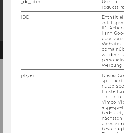
_dc_gtm
Used to throt
request rate.
IDE
Enthält eine
zufallsgenerie
ID. Anhand di
kann Google 
über verschie
Websites
domainübergr
© 2026 WIRTSCHAFTSUNIVERSITÄT WIEN
#95338
wiedererkenn
personalisiert
Werbung auss
player
Dieses Cooki
speichert
nutzerspezifi
Einstellungen
ein eingebett
Vimeo-Video
abgespielt wi
bedeutet, das
nächsten Ans
eines Vimeo-V
bevorzugten