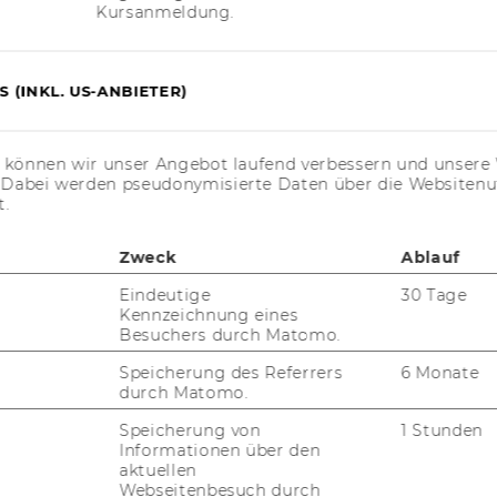
Kursanmeldung.
 (INKL. US-ANBIETER)
s können wir unser Angebot laufend verbessern und unsere 
. Dabei werden pseudonymisierte Daten über die Website
t.
va Marckhgott
Zweck
Ablauf
sistant Professor
Eindeutige
30 Tage
Kennzeichnung eines
eva.marckhgott@wu.ac.at
Besuchers durch Matomo.
Speicherung des Referrers
6 Monate
durch Matomo.
Speicherung von
1 Stunden
Informationen über den
aktuellen
Webseitenbesuch durch