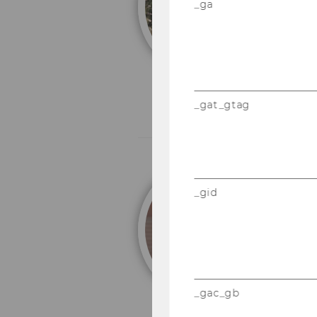
_ga
_gat_gtag
S
_gid
Un
_gac_gb