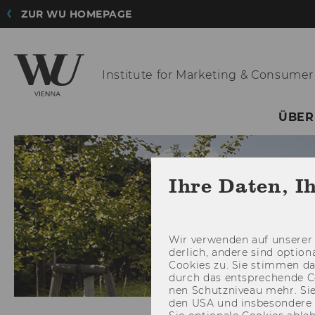
ZUR WU HOMEPAGE
Institute for
Marketing & Consumer
ÜBER
Ihre Daten, I
Wir ver­wen­den auf un­se­rer 
der­lich, an­de­re sind op­tio
Coo­kies zu. Sie stim­men 
durch das ent­spre­chen­de C
nen Schutz­ni­veau mehr. Sie 
den USA und ins­be­son­de­r