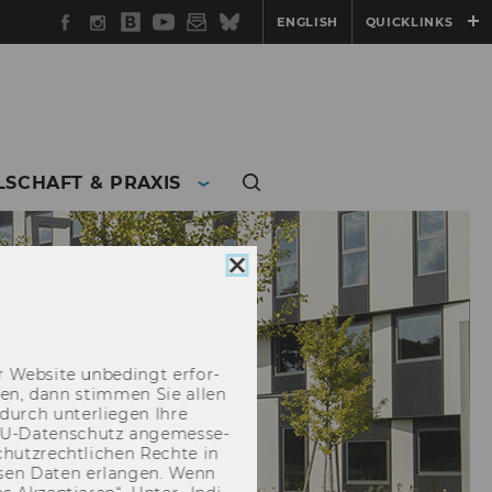
Facebook
Instagram
WU
YouTube
Newsletter
Bluesky
ENGLISH
QUICKLINKS
Blog
LSCHAFT & PRAXIS
Cookie
Consent
schließen
 Web­site un­be­dingt er­for­
­cken, dann stim­men Sie allen
durch un­ter­lie­gen Ihre
EU-​Datenschutz an­ge­mes­se­
hutz­recht­li­chen Rech­te in
­sen Daten er­lan­gen. Wenn