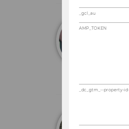
_gcl_au
Ti
AMP_TOKEN
Un
_dc_gtm_--property-id
M
Un