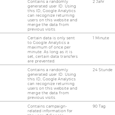
Contains a randomly
2 Jahr
generated user ID. Using
melanie.regber@wu.ac.at
this ID, Google Analytics
can recognize returning
users on this website and
merge the data from
previous visits.
Certain data is only sent
1 Minute
to Google Analytics a
maximum of once per
minute. As long as it is
set, certain data transfers
are prevented.
usanne Ruckelshausen
Contains a randomly
24 Stunde
generated user ID. Using
iversitätsassistentin
this ID, Google Analytics
can recognize returning
users on this website and
susanne.ruckelshausen@wu.ac.at
merge the data from
previous visits.
Contains campaign-
90 Tag
related information for