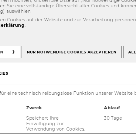
eh­nen möch­ten, kli­cken Sie bitte auf „Nur not­wen­di­ge Coo­kies
fin­den Sie eine voll­stän­di­ge Über­sicht aller Coo­kies und kön
ng) aus­wäh­len.
den Cookies auf der Website und zur Verarbeitung persone
erklärung
.
EN
NUR NOTWENDIGE COOKIES AKZEPTIEREN
ALL
IES
ür eine technisch reibungslose Funktion unserer Website 
Zweck
Ablauf
Speichert Ihre
30 Tage
Einwilligung zur
onika Koller
Verwendung von Cookies.