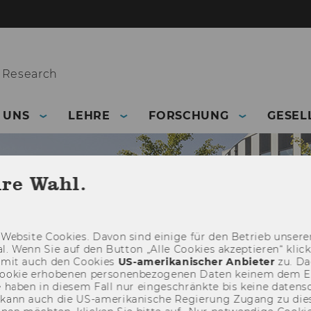
 Research
 UNS
LEHRE
FORSCHUNG
GESEL
hre Wahl.
Web­site Coo­kies. Davon sind ei­ni­ge für den Be­trieb un­se­rer
­nal. Wenn Sie auf den But­ton „Alle Coo­kies ak­zep­tie­ren“ kli
damit auch den Coo­kies
US-​amerikanischer An­bie­ter
zu. Da­
oo­kie er­ho­be­nen per­so­nen­be­zo­ge­nen Daten kei­nem dem 
haben in die­sem Fall nur ein­ge­schränk­te bis keine da­ten­sc
e kann auch die US-​amerikanische Re­gie­rung Zu­gang zu die