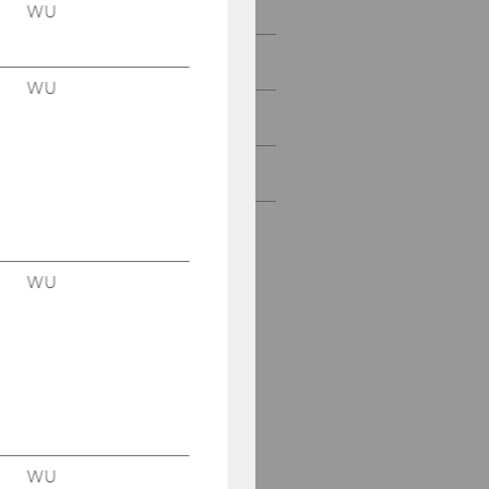
WU
Lehre
WU
Forschung
Gesellschaft & Praxis
WU
WU