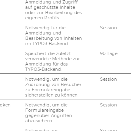
Anmeldung und Zugriff
auf geschützte Inhalte
oder zur Bearbeitung des
eigenen Profils.
Notwendig für die
Session
Anmeldung und
Bearbeitung von Inhalten
im TYPO3 Backend.
elga Karl
Speichert die zuletzt
90 Tage
verwendete Methode zur
ministrative Assistenz
Anmeldung für das
TYPO3-Backend.
helga.karl@wu.ac.at
Notwendig, um die
Session
Zuordnung von Besucher
zu Formulareingabe
sicherstellen zu können.
Token
Notwendig, um die
Session
Formulareingabe
gegenüber Angriffen
abzusichern.
Notwendig zur
Session