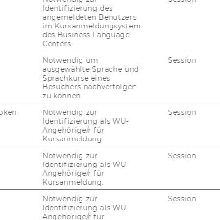
Identifizierung des
inda Keller
angemeldeten Benutzers
im Kursanmeldungsystem
ministrative Assistenz
des Business Language
Centers.
linda.keller@wu.ac.at
Notwendig um
Session
ausgewählte Sprache und
Sprachkurse eines
Besuchers nachverfolgen
zu können.
oken
Notwendig zur
Session
Identifizierung als WU-
Angehörige/r für
Kursanmeldung.
Notwendig zur
Session
Identifizierung als WU-
atiana Rittler
Angehörige/r für
Kursanmeldung.
sistant Professor
Notwendig zur
Session
Identifizierung als WU-
tatiana.rittler@wu.ac.at
Angehörige/r für