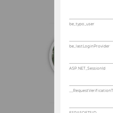
be_typo_user
H
be_lastLoginProvider
Ad
ASP.NET_SessionId
__RequestVerification
ESRASOFTSID