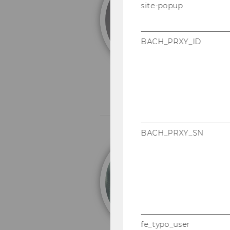
site-popup
In
BACH_PRXY_ID
BACH_PRXY_SN
B
st
fe_typo_user