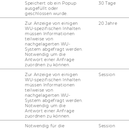
Speichert ob ein Popup
30 Tage
stitutsvorständin
ausgefüllt oder
geschlossen wurde.
monika.koller@wu.ac.at
Zur Anzeige von einigen
20 Jahre
WU-spezifischen Inhalten
müssen Informationen
teilweise von
nachgelagerten WU-
System abgefragt werden.
Notwendig um die
Antwort einer Anfrage
zuordnen zu können.
Zur Anzeige von einigen
Session
WU-spezifischen Inhalten
ernadette Kamleitner
müssen Informationen
teilweise von
nachgelagerten WU-
v. Institutsvorständin
System abgefragt werden.
Notwendig um die
bernadette.kamleitner@wu.ac.at
Antwort einer Anfrage
zuordnen zu können.
Notwendig für die
Session