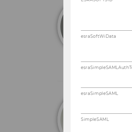
L
Ad
esraSoftWiData
esraSimpleSAMLAuthT
esraSimpleSAML
T
As
SimpleSAML