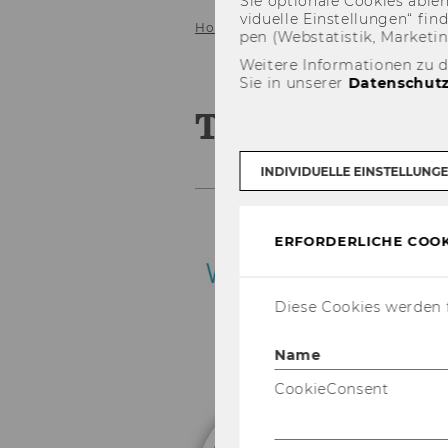
Sie op­tio­na­le Coo­kies ab­l
vi­du­el­le Ein­stel­lun­gen“ 
Home
Über uns
Team
pen (Web­sta­tis­tik, Mar­ke­ti
Weitere Informationen zu 
Sie in unserer
Datenschutz
Team
INDIVIDUELLE EINSTELLUNG
ERFORDERLICHE COOK
Diese Cookies werden f
Name
CookieConsent
M