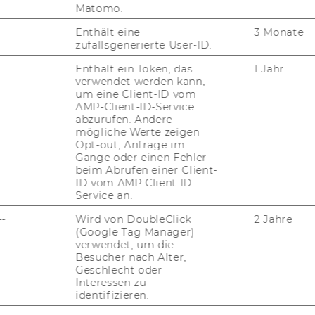
Matomo.
Enthält eine
3 Monate
zufallsgenerierte User-ID.
ll Bieg
Enthält ein Token, das
1 Jahr
verwendet werden kann,
iversitätsassistent
um eine Client-ID vom
AMP-Client-ID-Service
till.bieg@wu.ac.at
abzurufen. Andere
mögliche Werte zeigen
Opt-out, Anfrage im
Gange oder einen Fehler
beim Abrufen einer Client-
ID vom AMP Client ID
Service an.
--
Wird von DoubleClick
2 Jahre
(Google Tag Manager)
verwendet, um die
Besucher nach Alter,
Geschlecht oder
elanie Regber
Interessen zu
identifizieren.
iversitätsassistentin