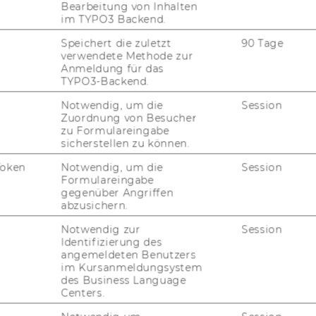
Bearbeitung von Inhalten
e­nen Sam­mel­band „
Di­gi­ta­le Nach­hal­tig­
im TYPO3 Backend.
e­rung
“ damit aus­ein­an­der.
Speichert die zuletzt
90 Tage
verwendete Methode zur
Anmeldung für das
TYPO3-Backend.
Notwendig, um die
Session
Zuordnung von Besucher
zu Formulareingabe
sicherstellen zu können.
Token
Notwendig, um die
Session
Formulareingabe
uTube
Newsletter
Bluesky
ACCREDITED B
gegenüber Angriffen
abzusichern.
EQUIS
AAC
Notwendig zur
Session
Identifizierung des
angemeldeten Benutzers
im Kursanmeldungsystem
des Business Language
G WEBSEITE
Centers.