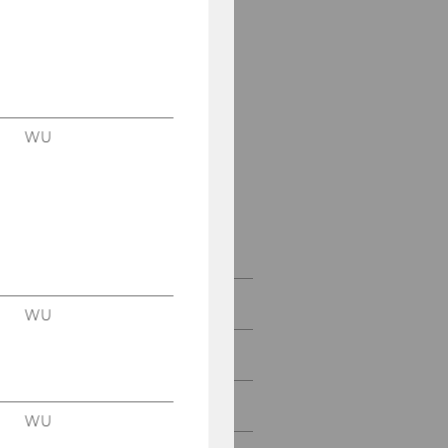
Large Language Models
(LLM) as Legal Tech
Automating the Rule of
Law
WU
Equality in the Digital
Era
Tech Law –
Digitalwirtschaftsrecht
School of Legal Tech
WU
Team
Kontakt
WU