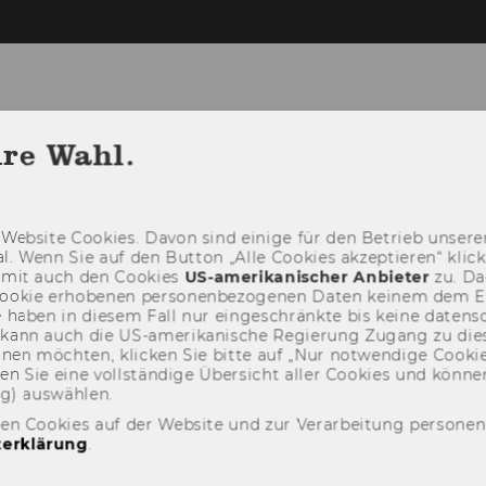
hre Wahl.
FORSCHUNG
SCHOOL OF LEGAL TECH
Web­site Coo­kies. Davon sind ei­ni­ge für den Be­trieb un­se­rer
­nal. Wenn Sie auf den But­ton „Alle Coo­kies ak­zep­tie­ren“ kli
damit auch den Coo­kies
US-​amerikanischer An­bie­ter
zu. Da­
oo­kie er­ho­be­nen per­so­nen­be­zo­ge­nen Daten kei­nem dem 
haben in die­sem Fall nur ein­ge­schränk­te bis keine da­ten­sc
e kann auch die US-​amerikanische Re­gie­rung Zu­gang zu die
eh­nen möch­ten, kli­cken Sie bitte auf „Nur not­wen­di­ge Coo­kies
fin­den Sie eine voll­stän­di­ge Über­sicht aller Coo­kies und kön
ng) aus­wäh­len.
den Cookies auf der Website und zur Verarbeitung persone
erklärung
.