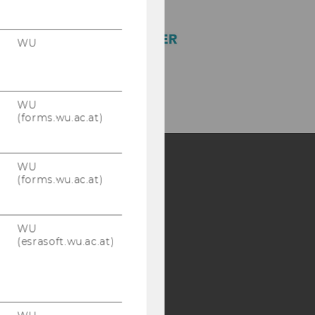
WU
WU
(forms.wu.ac.at)
WU
(forms.wu.ac.at)
Y:
SB
AMBA
WU
(esrasoft.wu.ac.at)