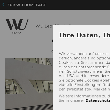
ZUR WU HOMEPAGE
WU Legal
Tech Center
Ihre Daten, I
AKTUELLES
EVENTS
Wir ver­wen­den auf un­se­rer 
der­lich, an­de­re sind op­tio
Coo­kies zu. Sie stim­men 
durch das ent­spre­chen­de C
nen Schutz­ni­veau mehr. Sie 
den USA und ins­be­son­de­r
Sie op­tio­na­le Coo­kies ab­l
vi­du­el­le Ein­stel­lun­gen“ 
pen (Web­sta­tis­tik, Mar­ke­ti
Weitere Informationen zu 
Sie in unserer
Datenschutz