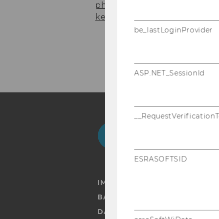
phie Mar­ti­netz
her­aus­ge­ge­b
keit – Nach­hal­ti­ge Di­gi­ta­li­si
be_lastLoginProvider
ASP.NET_SessionId
__RequestVerification
Facebook
Instagram
Blog
Yo
ESRASOFTSID
IMPRESSUM
BARRIEREFREIHEITSERKLÄRUN
DATENSCHUTZERKLÄRUNG