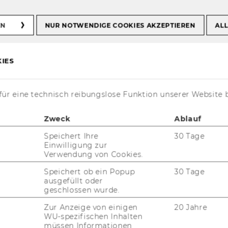
EN
NUR NOTWENDIGE COOKIES AKZEPTIEREN
ALL
e Digital Era
IES
he Digital Era
ür eine technisch reibungslose Funktion unserer Website 
Zweck
Ablauf
Speichert Ihre
30 Tage
Einwilligung zur
ung des WU Legal Tech Cen­ters sind die
Verwendung von Cookies.
men­be­din­gun­gen, der Schutz grund­recht­li­
Speichert ob ein Popup
30 Tage
 di­gi­ta­len Par­ti­zi­pa­ti­on. Unter dem Titel
ausgefüllt oder
 wird ins­be­son­de­re der Ein­fluss neuer
geschlossen wurde.
li­chung von Gleich­heit und in di­gi­ta­len
Zur Anzeige von einigen
20 Jahre
WU-spezifischen Inhalten
müssen Informationen