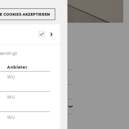
E COOKIES AKZEPTIEREN
Erforderliche
Cookies
WU Legal Tech
benötigt.
Center
Anbieter
WU
Aktuelles
Events
WU
Forschung
WU
Überblick