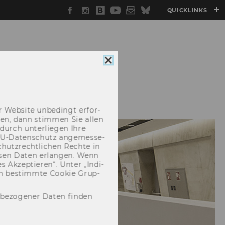
Facebook
Instagram
WU
YouTube
Newsletter
Bluesky
QUICKLINKS
Blog
Cookie
Consent
schließen
TEAM
KONTAKT
 Web­site un­be­dingt er­for­
­cken, dann stim­men Sie allen
durch un­ter­lie­gen Ihre
EU-​Datenschutz an­ge­mes­se­
hutz­recht­li­chen Rech­te in
­sen Daten er­lan­gen. Wenn
 Ak­zep­tie­ren“. Unter „In­di­
­nen be­stimm­te Coo­kie Grup­
nbezogener Daten finden