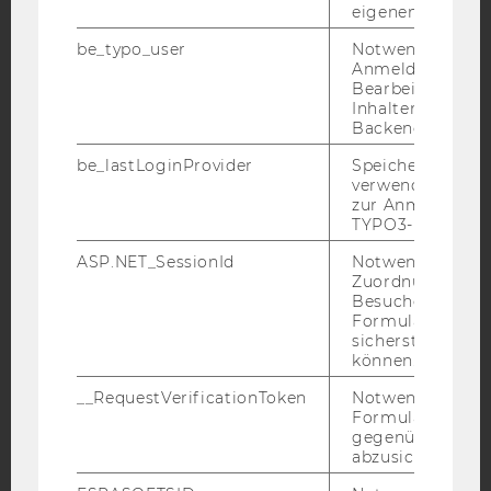
eigenen Profils.
YouTube
Newsletter
Bluesky
be_typo_user
Notwendig für d
Anmeldung und
Bearbeitung von
Inhalten im TYP
Backend.
be_lastLoginProvider
Speichert die zul
IMPRESSUM
verwendete Met
zur Anmeldung f
BARRIEREFREIHEITSERKLÄRUNG WEBSEITE
TYPO3-Backend.
DATENSCHUTZERKLÄRUNG
ASP.NET_SessionId
Notwendig, um 
DATENSCHUTZERKLÄRUNG SOCIAL MEDIA
Zuordnung von
Besucher zu
DATENSCHUTZERKLÄRUNG
Formulareingab
STUDIENBEWERBER*INNEN UND STUDIERENDE
sicherstellen zu
können.
COOKIE EINSTELLUNGEN
__RequestVerificationToken
Notwendig, um 
Barrierefreiheitserklärung
Formulareingab
gegenüber Angri
Webseite
abzusichern.