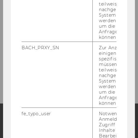
teilweise von
nachgelagerten
Überblick
System abgefra
werden. Notwen
um die Antwort 
European Scientific Legal Tech Summit
Anfrage zuordne
können.
WU LTC Spring Symposium
BACH_PRXY_SN
Zur Anzeige von
einigen WU-
spezifischen Inh
Tech Law Tidbits: WU LTC Brown Bag Series
müssen Informa
teilweise von
nachgelagerten
Legal TechTalks
System abgefra
werden. Notwen
um die Antwort 
Anfrage zuordne
können.
fe_typo_user
Notwendig für d
Anmeldung und
Zugriff auf gesc
Facebook
Instagram
Blog
Inhalte oder zur
Bearbeitung des