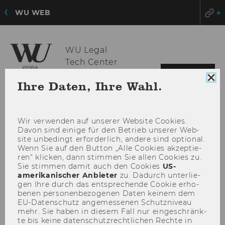
WU WEB
WU Legal
Tech Center
HAU
MENÜ
Coo
Ihre Daten, Ihre Wahl.
ÖFF
Con
sch
Wir ver­wen­den auf un­se­rer Web­site Coo­kies.
Davon sind ei­ni­ge für den Be­trieb un­se­rer Web­
site un­be­dingt er­for­der­lich, an­de­re sind op­tio­nal.
Wenn Sie auf den But­ton „Alle Coo­kies ak­zep­tie­
ren“ kli­cken, dann stim­men Sie allen Coo­kies zu.
Sie stim­men damit auch den Coo­kies
US-​
amerikanischer An­bie­ter
zu. Da­durch un­ter­lie­
gen Ihre durch das ent­spre­chen­de Coo­kie er­ho­
be­nen per­so­nen­be­zo­ge­nen Daten kei­nem dem
EU-​Datenschutz an­ge­mes­se­nen Schutz­ni­veau
mehr. Sie haben in die­sem Fall nur ein­ge­schränk­
te bis keine da­ten­schutz­recht­li­chen Rech­te in