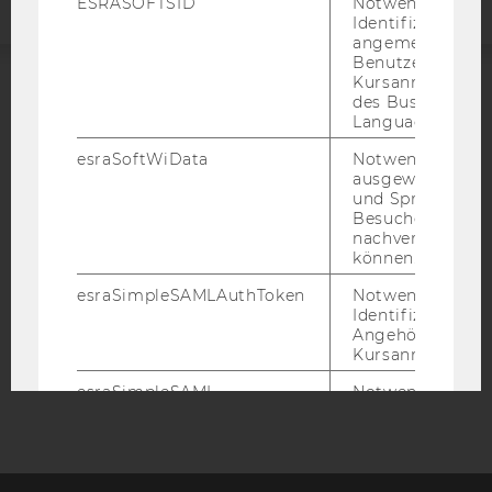
ESRASOFTSID
Notwendig zur
Identifizierung 
angemeldeten
Benutzers im
Kursanmeldung
des Business
ACCREDITED BY:
Language Center
EQUIS
AACSB
esraSoftWiData
Notwendig um
ausgewählte Sp
und Sprachkurse
Besuchers
nachverfolgen z
können.
AMBA
esraSimpleSAMLAuthToken
Notwendig zur
Identifizierung 
Angehörige/r für
Kursanmeldung.
esraSimpleSAML
Notwendig zur
Identifizierung 
Angehörige/r für
Kursanmeldung.
SimpleSAML
Notwendig zur