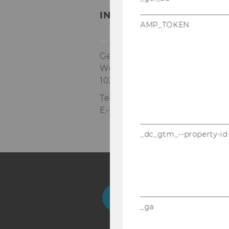
INSTITUT FÜR TRANSPO
AMP_TOKEN
Gebäude D1, 4. OG
Welthandelsplatz 1
1020
Wien
Tel:
+43 (0) 1 31336-4702, 5079
E-Mail:
sekretariat.itl@wu.ac.a
_dc_gtm_--property-id
Facebook
Instagram
Blog
Yo
_ga