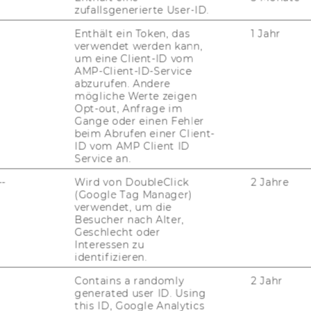
zufallsgenerierte User-ID.
RTWIRTSCHAFT UND LOGISTIK
Enthält ein Token, das
1 Jahr
verwendet werden kann,
um eine Client-ID vom
AMP-Client-ID-Service
abzurufen. Andere
mögliche Werte zeigen
Opt-out, Anfrage im
Gange oder einen Fehler
beim Abrufen einer Client-
ID vom AMP Client ID
t
Service an.
--
Wird von DoubleClick
2 Jahre
(Google Tag Manager)
verwendet, um die
Besucher nach Alter,
Geschlecht oder
Interessen zu
uTube
Newsletter
Bluesky
identifizieren.
ACCREDITED B
Contains a randomly
2 Jahr
EQUIS
AAC
generated user ID. Using
this ID, Google Analytics