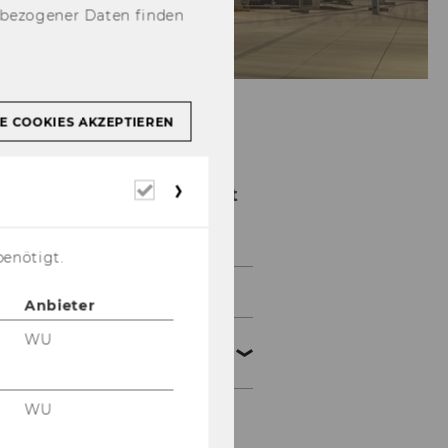
nbezogener Daten finden
E COOKIES AKZEPTIEREN
Institut
Erforderliche
Transportwirtschaft
Cookies
und Logistik
benötigt.
Über uns
Anbieter
WU
Team und
Sprechstunden
WU
Prof. Kummer