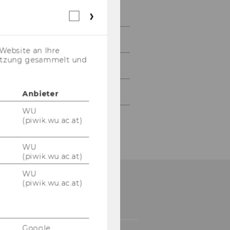
David Ungar-Klein
Webstatistik
Cookies
(inkl.
Lehre
US-
Website an Ihre
Anbieter)
nutzung gesammelt und
Forschung
Weitere Angebote
Anbieter
WU
(piwik.wu.ac.at)
WU
(piwik.wu.ac.at)
WU
(piwik.wu.ac.at)
Google