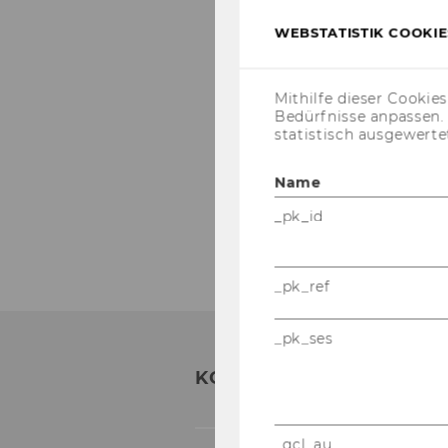
WEBSTATISTIK COOKIES
Mithilfe dieser Cookie
Bedürfnisse anpassen
statistisch ausgewerte
Name
_pk_id
_pk_ref
_pk_ses
KON­TAKT
_gcl_au