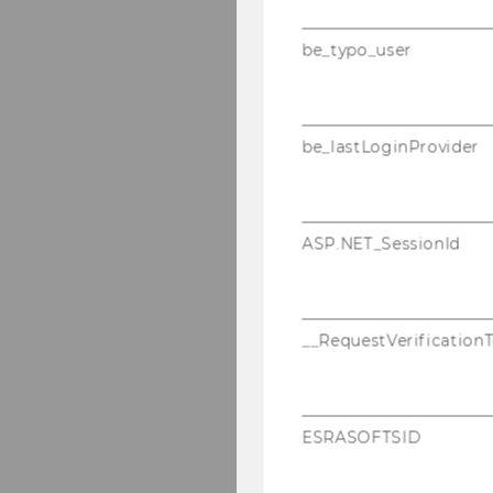
be_typo_user
be_lastLoginProvider
ASP.NET_SessionId
__RequestVerification
ESRASOFTSID