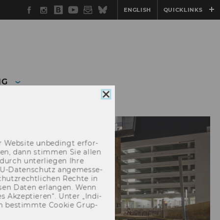
Facebook
Instagram
WU
YouTube
Newsletter
Bluesky
ENGLISH
QUICKLINKS
Blog
NG
Cookie
Consent
schließen
 Web­site un­be­dingt er­for­
­cken, dann stim­men Sie allen
durch un­ter­lie­gen Ihre
EU-​Datenschutz an­ge­mes­se­
hutz­recht­li­chen Rech­te in
­sen Daten er­lan­gen. Wenn
 Ak­zep­tie­ren“. Unter „In­di­
­nen be­stimm­te Coo­kie Grup­