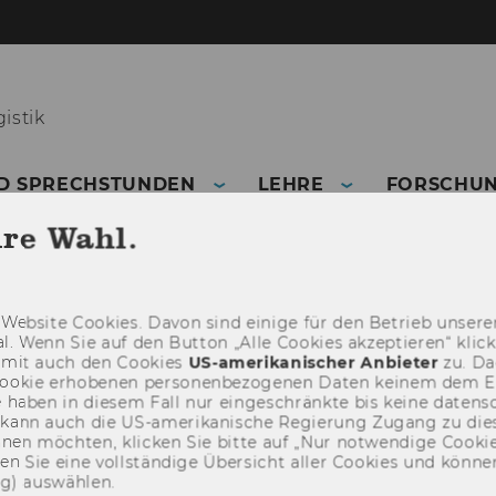
istik
D SPRECHSTUNDEN
LEHRE
FORSCHU
hre Wahl.
Web­site Coo­kies. Davon sind ei­ni­ge für den Be­trieb un­se­rer
­nal. Wenn Sie auf den But­ton „Alle Coo­kies ak­zep­tie­ren“ kli
damit auch den Coo­kies
US-​amerikanischer An­bie­ter
zu. Da­
oo­kie er­ho­be­nen per­so­nen­be­zo­ge­nen Daten kei­nem dem 
haben in die­sem Fall nur ein­ge­schränk­te bis keine da­ten­sc
e kann auch die US-​amerikanische Re­gie­rung Zu­gang zu die
eh­nen möch­ten, kli­cken Sie bitte auf „Nur not­wen­di­ge Coo­kies
fin­den Sie eine voll­stän­di­ge Über­sicht aller Coo­kies und kön
ng) aus­wäh­len.