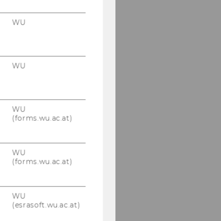
Hemmelmayr
WU
Marko Hribernik
Clemens Kahrs
WU
Bernd Kortschak
Stefan Lampl
WU
Linda Lorenz
(forms.wu.ac.at)
Hai Yen Luu
WU
Peter Malanik
(forms.wu.ac.at)
Lydia Novoszel
WU
Anton Pichler
(esrasoft.wu.ac.at)