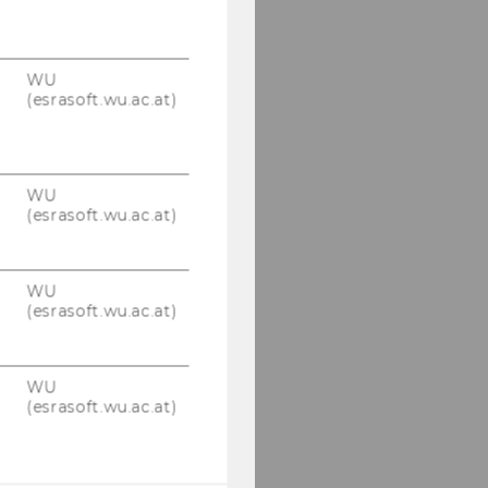
Gerd Probst
Roberto Maria Rosati
WU
Anastasija Stamatović
(esrasoft.wu.ac.at)
Manuel Schlenkrich
Stefan Schönfelder
WU
(esrasoft.wu.ac.at)
Hans-Joachim
Schramm
WU
(esrasoft.wu.ac.at)
Clemens Schuhmayer
Miguel Suarez
WU
(esrasoft.wu.ac.at)
Belma Turan
Manuel Tuscher