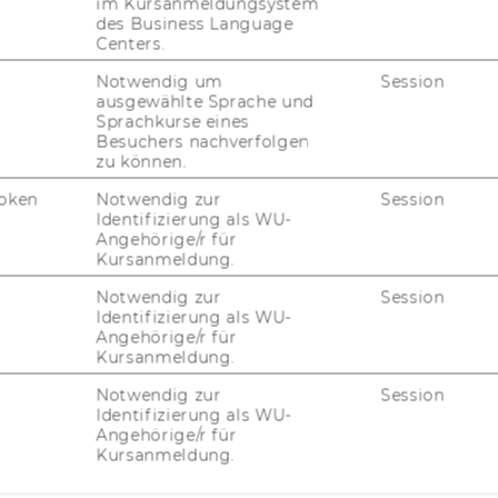
im Kursanmeldungsystem
des Business Language
Centers.
Notwendig um
Session
ausgewählte Sprache und
Sprachkurse eines
Besuchers nachverfolgen
zu können.
oken
Notwendig zur
Session
Identifizierung als WU-
Angehörige/r für
Kursanmeldung.
Notwendig zur
Session
Identifizierung als WU-
Angehörige/r für
Kursanmeldung.
Notwendig zur
Session
Identifizierung als WU-
Angehörige/r für
Kursanmeldung.