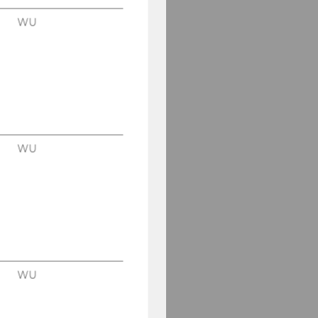
Prof. Wakolbinger
WU
Adel Aazami
Muhammad Azmat
René Bauer
Assoz. Prof. Elmar Fürst
WU
Alexander Maximilian
Geske
Wolfram Groschopf
Gregor Gluttig
WU
Gerhard H. Gürtlich
Assoz. Prof. Vera