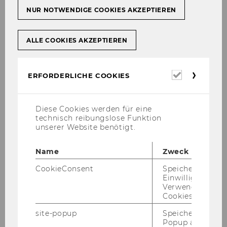
NUR NOTWENDIGE COOKIES AKZEPTIEREN
ALLE COOKIES AKZEPTIEREN
Erforderl
ERFORDERLICHE COOKIES
Cookies
Tel.:+43/1/31336-​6598
Diese Cookies werden für eine
Fax:+43/1/31336-​906598
technisch reibungslose Funktion
unserer Website benötigt.
Email:
lydia.no­vo­szel@wu.ac.at
Sprech­stun­de: nach Ver­ein­ba­rung
Name
Zweck
CookieConsent
Speichert Ihre
Einwilligung zur
Aus­bil­dung
Verwendung vo
Cookies.
seit 09/2020: Wirt­schafts­uni­ver­si­tät -
site-popup
Speichert ob ein
Wien
, PhD-​Studium bei Prof. Tina Wa­
Popup ausgefüll