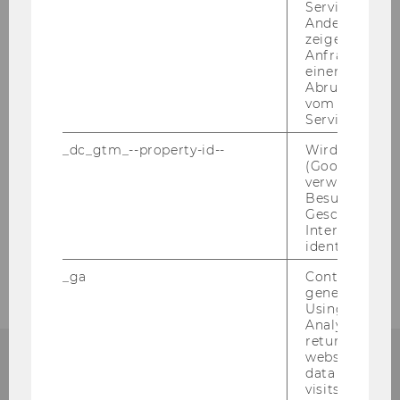
Service abzur
Andere mögli
Belma Turan
zeigen Opt-ou
Anfrage im G
Manuel Tuscher
einen Fehler 
Abrufen einer
David Ungar-Klein
vom AMP Clie
Service an.
_dc_gtm_--property-id--
Wird von Dou
Lehre
(Google Tag 
verwendet, u
Besucher nach
Forschung
Geschlecht o
Interessen zu
identifizieren.
Weitere Angebote
_ga
Contains a r
generated use
Using this ID
Analytics can
returning use
website and 
data from pre
KON­TAKT
visits.