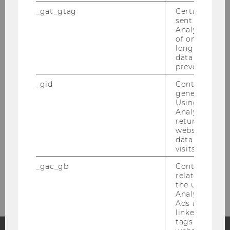
_gat_gtag
Certain data i
sent to Googl
Analytics a 
of once per m
INSTITUT FÜR
long as it is s
data transfers
TRANSPORTWIRTSCHAFT
prevented.
UND LOGISTIK
_gid
Contains a r
generated use
Using this ID
Analytics can
Gebäude D1, 4. OG
returning use
website and 
Welthandelsplatz 1
data from pre
1020
Wien
visits.
Tel:
+43 (0) 1 31336-4702, 5079
_gac_gb
Contains cam
E-Mail:
sekretariat.itl@wu.ac.at
related infor
the user. If G
Analytics and
Ads accounts 
linked, the co
tags on the G