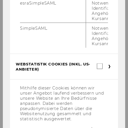
esraSimpleSAML
Notwendig zur
Identifizierung 
Gregor Gluttig
Angehörige/r für
Kursanmeldung.
Gerhard H. Gürtlich
SimpleSAML
Notwendig zur
Identifizierung 
Assoz. Prof. Vera Hemmelmayr
Angehörige/r für
Kursanmeldung.
Marko Hribernik
Clemens Kahrs
WEBSTATISTIK COOKIES (INKL. US-
Webstatis
ANBIETER)
Cookies
Bernd Kortschak
(inkl.
US-
Anbieter)
Stefan Lampl
Mithilfe dieser Cookies können wir
unser Angebot laufend verbessern und
unsere Website an Ihre Bedürfnisse
Linda Lorenz
anpassen. Dabei werden
pseudonymisierte Daten über die
Hai Yen Luu
Websitenutzung gesammelt und
statistisch ausgewertet.
Peter Malanik