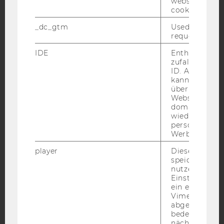
website read 
cookie.
Facebook
Instagram
Blog
_dc_gtm
Used to throt
request rate.
IDE
Enthält eine
YouTube
Newsletter
Bluesky
zufallsgenerie
ID. Anhand di
kann Google 
über verschie
Websites
domainübergr
wiedererkenn
IMPRESSUM
personalisiert
Werbung auss
BARRIEREFREIHEITSERKLÄRUNG WEBSEITE
player
Dieses Cooki
DATENSCHUTZERKLÄRUNG
speichert
DATENSCHUTZERKLÄRUNG SOCIAL MEDIA
nutzerspezifi
Einstellungen
DATENSCHUTZERKLÄRUNG
ein eingebett
STUDIENBEWERBER*INNEN UND STUDIERENDE
Vimeo-Video
abgespielt wi
COOKIE EINSTELLUNGEN
bedeutet, das
nächsten Ans