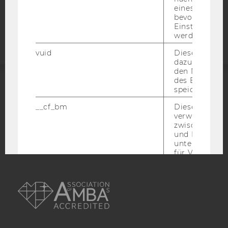
eines Vimeo-V
Barrierefreiheitserklärung
bevorzugten
Webseite
Einstellungen
werden.
vuid
Dieser Cookie
dazu eingeset
den Nutzungs
des Benutzers
speichern.
ACCREDITED BY:
__cf_bm
Dieses Cookie
EQUIS
AACSB
verwendet, u
zwischen Men
und Bots zu
unterscheiden.
für Vimeo no
um, um gülti
AMBA
über die Nutz
Service zu s
_uetvid
Dieses Cookie
gesetzt, um d
Nutzung des 
Videoplayers 