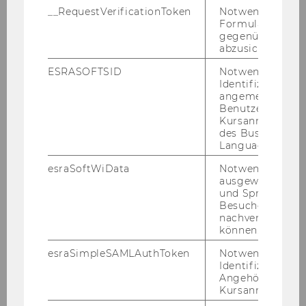
__RequestVerificationToken
Notwendig, um 
Über uns
Formulareingab
gegenüber Angri
abzusichern.
Team und Sprechstunden
ESRASOFTSID
Notwendig zur
Identifizierung 
Prof. Kummer
angemeldeten
Benutzers im
Kursanmeldung
Prof. Wakolbinger
des Business
Language Center
Adel Aazami
esraSoftWiData
Notwendig um
ausgewählte Sp
Muhammad Azmat
und Sprachkurse
Besuchers
René Bauer
nachverfolgen z
können.
Assoz. Prof. Elmar Fürst
esraSimpleSAMLAuthToken
Notwendig zur
Identifizierung 
Alexander Maximilian Geske
Angehörige/r für
Kursanmeldung.
Wolfram Groschopf