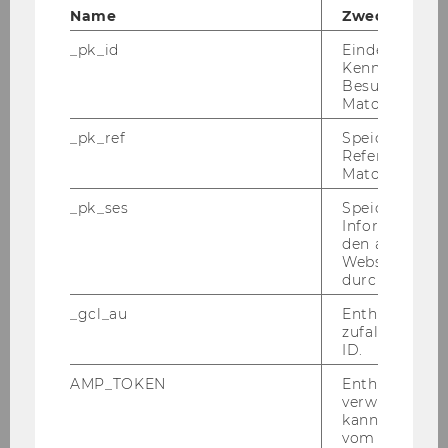
Name
Zweck
Lydia Novoszel
_pk_id
Eindeutige
Kennzeichnun
Anton Pichler
Besuchers du
Matomo.
Gerd Probst
_pk_ref
Speicherung 
Referrers dur
Roberto Maria Rosati
Matomo.
_pk_ses
Speicherung 
Anastasija Stamatović
Informatione
den aktuellen
Manuel Schlenkrich
Webseitenbe
durch Matom
Stefan Schönfelder
_gcl_au
Enthält eine
zufallsgenerie
Hans-Joachim Schramm
ID.
AMP_TOKEN
Enthält ein To
Clemens Schuhmayer
verwendet we
kann, um eine
Miguel Suarez
vom AMP-Clie