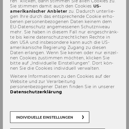
ren“ kli­cken, dann stim­men Sie allen Coo­kies zu.
Sie stim­men damit auch den Coo­kies
US-​
amerikanischer An­bie­ter
zu. Da­durch un­ter­lie­
gen Ihre durch das ent­spre­chen­de Coo­kie er­ho­
be­nen per­so­nen­be­zo­ge­nen Daten kei­nem dem
EU-​Datenschutz an­ge­mes­se­nen Schutz­ni­veau
mehr. Sie haben in die­sem Fall nur ein­ge­schränk­
te bis keine da­ten­schutz­recht­li­chen Rech­te in
Lydia Novoszel
den USA und ins­be­son­de­re kann auch die US-​
amerikanische Re­gie­rung Zu­gang zu die­sen
Daten er­lan­gen. Wenn Sie kei­nen oder nur ein­zel­
nen Coo­kies zu­stim­men möch­ten, kli­cken Sie
bitte auf „In­di­vi­du­el­le Ein­stel­lun­gen“. Dort kön­
nen Sie die Coo­kies in­di­vi­du­ell ver­wal­ten.
Mag. Lydia No­vo­szel
Weitere Informationen zu den Cookies auf der
Website und zur Verarbeitung
personenbezogener Daten finden Sie in unserer
Datenschutzerklärung
.
INDIVIDUELLE EINSTELLUNGEN