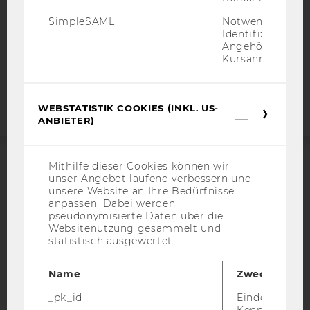
STUDIENBEWERBER*INNEN UND STUDIERENDE
SimpleSAML
Notwendig zur
COOKIE EINSTELLUNGEN
Identifizierung 
Angehörige/r für
Kursanmeldung.
Barrierefreiheitserklärung
Webseite
WEBSTATISTIK COOKIES (INKL. US-
Webstatis
ANBIETER)
Cookies
(inkl.
US-
Anbieter)
Mithilfe dieser Cookies können wir
ACCREDITED BY:
unser Angebot laufend verbessern und
unsere Website an Ihre Bedürfnisse
anpassen. Dabei werden
EQUIS
AACSB
pseudonymisierte Daten über die
Websitenutzung gesammelt und
statistisch ausgewertet.
Name
Zweck
AMBA
_pk_id
Eindeutige