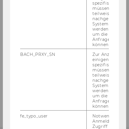
spezifischen Inh
müssen Informa
teilweise von
nachgelagerten
System abgefra
werden. Notwen
um die Antwort 
Anfrage zuordne
können.
BACH_PRXY_SN
Zur Anzeige von
einigen WU-
spezifischen Inh
Weitere Angebote
müssen Informa
teilweise von
nachgelagerten
System abgefra
Praxisseminare
werden. Notwen
um die Antwort 
Anfrage zuordne
Veranstaltungen
können.
fe_typo_user
Notwendig für d
Anmeldung und
Zugriff auf gesc