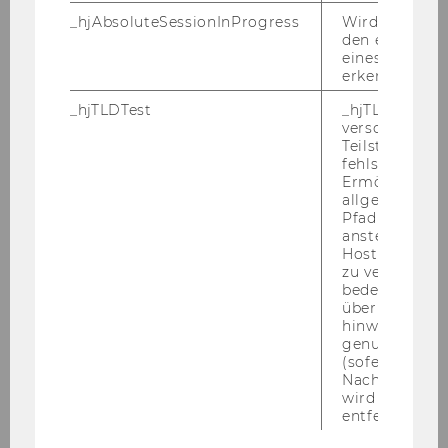
_hjAbsoluteSessionInProgress
Wird verwend
den ersten Se
eines Benutze
erkennen.
_hjTLDTest
_hjTLDTest-Co
verschiedene
Teilstrings, bi
fehlschlägt.
Ermöglicht, 
allgemeinsten
Pfad zu ermitt
anstelle des
Hostnamens d
zu verwenden 
Gerhard H. Gürtlich
bedeutet, das
über Subdom
hinweg geme
genutzt werd
(sofern zutref
Nach dieser 
wird das Cook
entfernt.