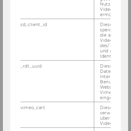
Nutzung des 
anton-pichler@wu.ac.at
Videoplayers 
+43 1 31336 6188
ermöglichen
+43 1 31336 906188
sd_client_id
Dieses Cooki
speichert Dat
die aktuellen
Videoeinstell
des/ der Benu
und einen per
Uni­ver­si­täts­as­sis­ten­tIn­nen
Identifikatio
_rdt_uuid
Dieses Cooki
Daten über di
Interaktionen
Benutzer*inne
Websites, auf
Vimeo-Video
eingebettet is
vimeo_cart
Dieses Cookie
verwendet, u
überprüfen, wi
Video abgespi