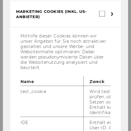
MARKETING COOKIES (INKL. US-
Marketin
ANBIETER)
Cookies
(inkl.
US-
Anbieter)
Mithilfe dieser Cookies können wir
unser Angebot für Sie noch attraktiver
gestalten und unsere Werbe- und
Websiteinhalte optimieren. Dabei
werden pseudonymisierte Daten über
die Websitenutzung analysiert und
beurteilt.
Marko Hribernik
Name
Zweck
marko.hribernik@wu.ac.at
test_cookie
Wird testweise ge
prüfen, ob der Br
Setzen von Cookies
Enthält keine
Identifikationsme
IDE
Enthält eine zufal
User-ID. Anhand d