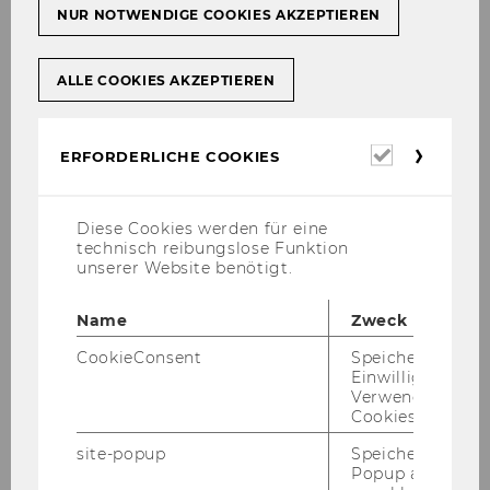
NUR NOTWENDIGE COOKIES AKZEPTIEREN
ALLE COOKIES AKZEPTIEREN
Erforderl
ERFORDERLICHE COOKIES
Cookies
Diese Cookies werden für eine
technisch reibungslose Funktion
unserer Website benötigt.
Univ. Prof. Tina Wakolbinger,
Name
Zweck
PhD
CookieConsent
Speichert Ihre
Einwilligung zur
tina.wakolbinger@wu.ac.at
Verwendung vo
Cookies.
+43/1/31336-5828
site-popup
Speichert ob ein
+43/1/31336-905828
Popup ausgefüll