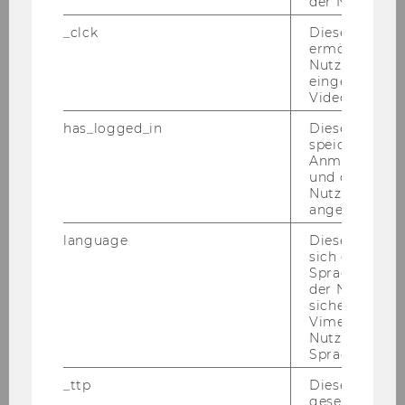
der Nutzer*in
+43 1 31336 - 4657
_clck
Dieses Cooki
+43 1 31336 - 904657
ermöglicht di
Nutzung des
eingebettete
Video Players
has_logged_in
Dieses Cooki
speichert
Anmeldeinfo
und ob sich de
Nutzer*in jem
angemeldet h
language
Dieses Cooki
sich die
Spracheinstel
der Nutzer*in
sichergestellt
Vimeo in der
Nutzer ausge
Sprache ersch
Anton Pichler
_ttp
Dieser Cookie
gesetzt, um d