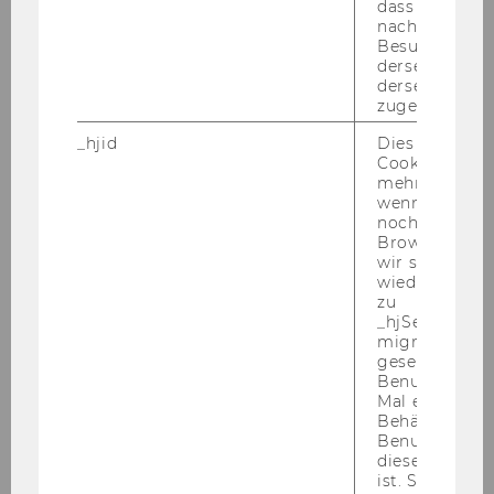
dass Daten v
nachfolgende
Besuchen auf
derselben We
derselben Ben
zugeordnet w
Hai Yen Luu
_hjid
Dies ist ein al
Cookie, das wi
hai.yen.luu@wu.ac.at
mehr setzen, 
+43/1/31336-6254
wenn ein Benu
noch in sein
+43/1/31336-906254
Browser hat,
wir seinen We
wiederverwen
zu
_hjSessionUser
migrieren. Wi
gesetzt, wenn
Benutzer zum
Mal eine Seite
Behält die Hot
Benutzer-ID be
diese Seite e
ist. Stellt sic