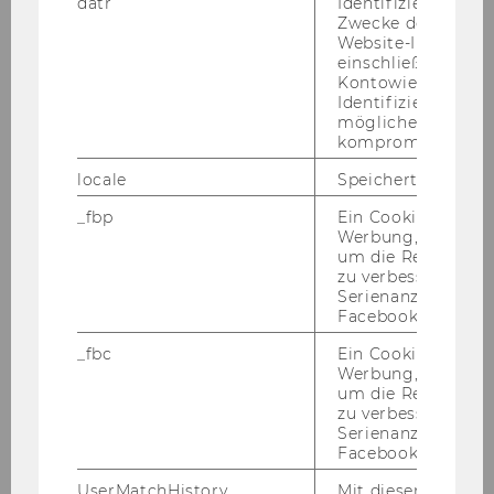
datr
Identifiziert den 
Zwecke der Sicher
Website-Integrität
einschließlich der
Kontowiederherst
Identifizierung vo
möglicherweise
kompromittierten
locale
Speichert Sprache
Bernd Kortschak
_fbp
Ein Cookie für Fa
Werbung, das verw
Professor an der FH Erfurt
um die Relevanz z
zu verbessern sow
bernd.kortschak@wu.ac.at
Serienanzeigenpro
Facebook bereitzus
_fbc
Ein Cookie für Fa
Werbung, das verw
um die Relevanz z
zu verbessern sow
Serienanzeigenpro
Facebook bereitzus
UserMatchHistory
Mit diesem Cookie