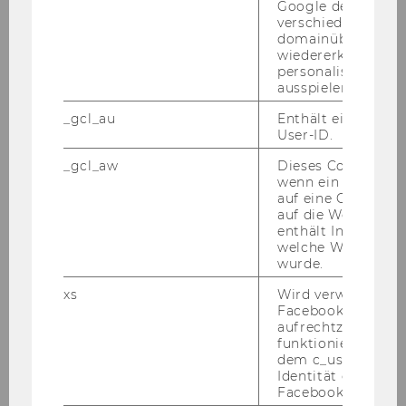
Google den User ü
verschiedene Webs
domainübergreife
wiedererkennen u
personalisierte W
ausspielen.
_gcl_au
Enthält eine zufal
User-ID.
_gcl_aw
Dieses Cookie wird
wenn ein User über
Clemens Kahrs
auf eine Google W
auf die Website ge
Senior Consultant bei Probst & Consorten
enthält Informatio
welche Werbeanzei
c.kahrs@probst-consorten.de
wurde.
xs
Wird verwendet, u
Facebook-Sitzung
aufrechtzuerhalten
funktioniert in Ve
dem c_user-Cookie
Identität des Users
Facebook zu authen