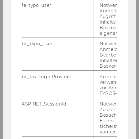
sekretariat.itl@wu.ac.at
fe_typo_user
Notwendig für d
Anmeldung und
Zugriff auf gesc
Inhalte oder zur
Bearbeitung des
eigenen Profils.
As­so­zi­ier­te Pro­fes­so­rIn­nen
be_typo_user
Notwendig für d
Anmeldung und
Bearbeitung von
Inhalten im TYP
Backend.
be_lastLoginProvider
Speichert die zul
verwendete Met
zur Anmeldung f
TYPO3-Backend.
ASP.NET_SessionId
Notwendig, um 
Zuordnung von
Besucher zu
Formulareingab
sicherstellen zu
können.