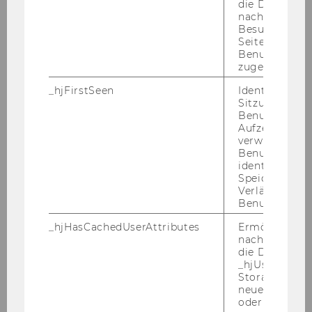
die Daten von
nachfolgende
Besuchen der
Seite derselb
Benutzer-ID
zugeordnet w
Roberto Rosati
_hjFirstSeen
Identifiziert d
Sitzung eines
Benutzers. Wi
robertomaria.rosati@wu.ac.at
Aufzeichnungs
verwendet, u
+43 1 31336 4834
Benutzersitz
identifizieren.
+43 1 31336 904834
Speicherdaue
Verlängert sic
Benutzeraktivi
_hjHasCachedUserAttributes
Ermöglicht e
nachzuvollzie
die Daten in
_hjUserAttrib
Storage auf 
neuesten Stan
oder nicht.