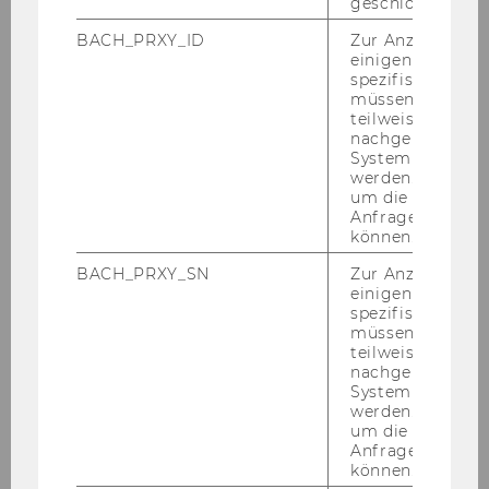
geschlossen wur
BACH_PRXY_ID
Zur Anzeige von
einigen WU-
spezifischen Inh
Eme­ri­tus
müssen Informa
teilweise von
nachgelagerten
System abgefra
werden. Notwen
um die Antwort 
Anfrage zuordne
können.
BACH_PRXY_SN
Zur Anzeige von
einigen WU-
spezifischen Inh
müssen Informa
teilweise von
nachgelagerten
System abgefra
werden. Notwen
um die Antwort 
em. o. Univ. Prof. Dr. Peter Faller
Anfrage zuordne
können.