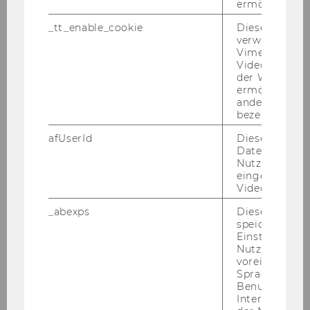
ermöglichen
_tt_enable_cookie
Dieses Cookie
As­si­stant Pro­fes­sor
verwendet, u
Vimeo-
Videoeinbett
der WU-Websi
ermöglichen 
andere nicht 
bezeichnete 
afUserId
Dieses Cooki
Daten von
Nutzer*innen,
eingebettete
Videos intera
_abexps
Dieses Cooki
speichert get
Einstellungen
Nutzer*in, zB.
voreingestell
Adel Aazami
Sprache, Regi
Benutzernam
Interaktionsd
adel.aazami@wu.ac.at