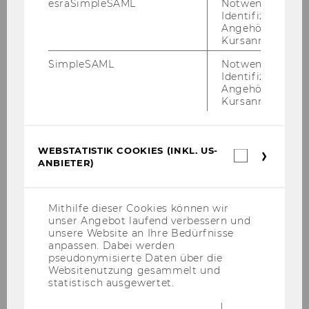
esraSimpleSAML
Notwendig zur
Identifizierung 
Angehörige/r für
Kursanmeldung.
Assoz. Prof. Dr. Vera
SimpleSAML
Notwendig zur
Hemmelmayr
Identifizierung 
Angehörige/r für
Kursanmeldung.
vera.hemmelmayr@wu.ac.at
+43 1 31336 5980
WEBSTATISTIK COOKIES (INKL. US-
Webstatis
ANBIETER)
Cookies
(inkl.
US-
Se­ni­or Lec­tu­rer
Anbieter)
Mithilfe dieser Cookies können wir
unser Angebot laufend verbessern und
unsere Website an Ihre Bedürfnisse
anpassen. Dabei werden
pseudonymisierte Daten über die
Websitenutzung gesammelt und
statistisch ausgewertet.