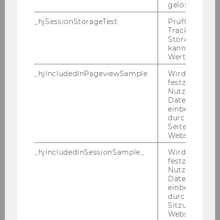
gelöscht.
_hjSessionStorageTest
Prüft, ob der 
Tracking Cod
Storage verw
kann. Wenn ja
Wert von 1 ges
_hjIncludedInPageviewSample
Wird gesetzt
festzustellen,
Nutzer in die
Datenstichpr
einbezogen wi
durch das
Seitenaufrufli
Website defini
_hjIncludedInSessionSample_
Wird gesetzt
Gregor Gluttig
festzustellen,
Nutzer in die
Datenstichpr
gregor.gluttig@inloop.at
einbezogen wi
durch das täg
Sitzungslimit 
Website defini