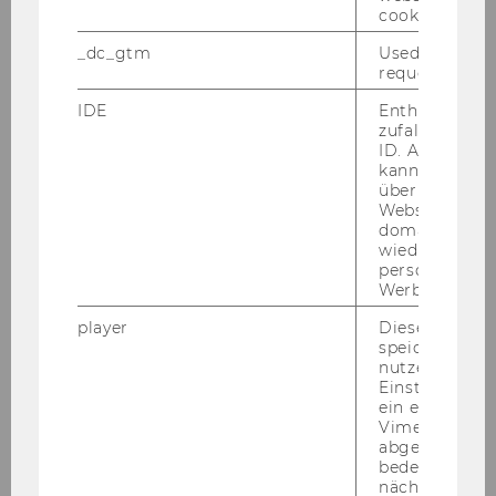
cookie.
_dc_gtm
Used to throt
request rate.
IDE
Enthält eine
zufallsgenerie
ID. Anhand di
kann Google 
über verschie
Websites
domainübergr
wiedererkenn
personalisiert
Werbung auss
player
Dieses Cooki
speichert
nutzerspezifi
Ana Paula Loncar
Einstellungen
ein eingebett
Vimeo-Video
ana.paula.loncar@wu.ac.at
abgespielt wi
bedeutet, das
nächsten Ans