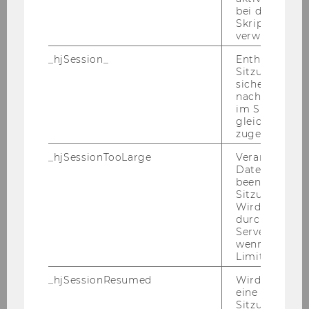
bei der
Skriptinitiali
verwendet wir
_hjSession_
Enthält die ak
Sitzungsdaten.
sicher, dass
nachfolgende
im Sitzungsfe
gleichen Sitz
zugeordnet w
_hjSessionTooLarge
Veranlasst Hot
Datenerfassu
Lydia Novoszel
beenden, wen
Sitzung zu vie
Wird automat
lydia.novoszel@wu.ac.at
durch ein Sig
Servers best
+43/1/31336-6598
wenn die Sitz
Limit überschr
Fax:+43/1/31336-906598
_hjSessionResumed
Wird gesetzt,
eine
Sitzung/Aufz