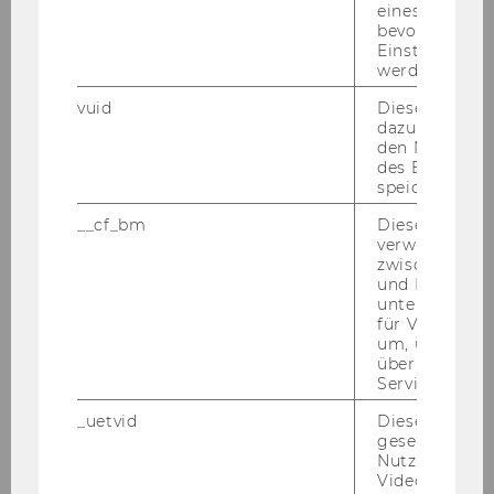
eines Vimeo-V
bevorzugten
Einstellungen
werden.
vuid
Dieser Cookie
dazu eingeset
den Nutzungs
des Benutzers
speichern.
__cf_bm
Dieses Cookie
verwendet, u
zwischen Men
und Bots zu
unterscheiden.
für Vimeo no
Isabel Uko
um, um gülti
über die Nutz
Service zu s
isabel.uko@wu.ac.at
_uetvid
Dieses Cookie
+43/1/31336-5301
gesetzt, um d
Nutzung des 
Videoplayers 