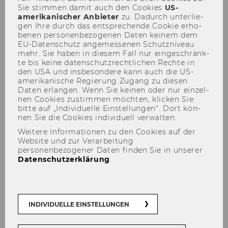
Sie stim­men damit auch den Coo­kies
US-​
amerikanischer An­bie­ter
zu. Da­durch un­ter­lie­
gen Ihre durch das ent­spre­chen­de Coo­kie er­ho­
be­nen per­so­nen­be­zo­ge­nen Daten kei­nem dem
EU-​Datenschutz an­ge­mes­se­nen Schutz­ni­veau
mehr. Sie haben in die­sem Fall nur ein­ge­schränk­
te bis keine da­ten­schutz­recht­li­chen Rech­te in
Univ. Prof. Dr. Sebastian
den USA und ins­be­son­de­re kann auch die US-​
amerikanische Re­gie­rung Zu­gang zu die­sen
Kummer
Daten er­lan­gen. Wenn Sie kei­nen oder nur ein­zel­
nen Coo­kies zu­stim­men möch­ten, kli­cken Sie
bitte auf „In­di­vi­du­el­le Ein­stel­lun­gen“. Dort kön­
sebastian.kummer@wu.ac.at
nen Sie die Coo­kies in­di­vi­du­ell ver­wal­ten.
+43/1/31336-4590
Weitere Informationen zu den Cookies auf der
Website und zur Verarbeitung
+43/1/31336-904590
personenbezogener Daten finden Sie in unserer
Datenschutzerklärung
.
Vor­stands­ver­tre­tung
INDIVIDUELLE EINSTELLUNGEN