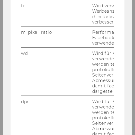
fr
Wird verwendet, 
Werbeanzeigen aus
ihre Relevanz zu 
verbessern.
m_pixel_ratio
Performance-Cooki
Facebook mit Face
verwendet wird.
wd
Wird für Analyse-
verwendet. Unter
Stefan Lampl
werden technisch
protokolliert (z.B.
Seitenverhältnis u
stefan.lampl@bmlvs.gv.at
Abmessungen des 
damit facebook Ap
dargestellt werde
dpr
Wird für Analyse-
verwendet. Unter
werden technisch
protokolliert (z.B.
Seitenverhältnis u
Abmessungen des 
damit facebook Ap