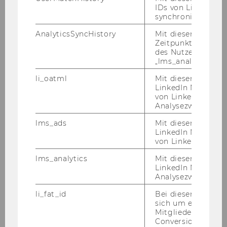
IDs von LinkedIn 
synchronisiert.
AnalyticsSyncHistory
Mit diesem Cookie
Zeitpunkt der Syn
des Nutzers mit d
„lms_analytics“ ge
li_oatml
Mit diesem Cooki
Peter Malanik
LinkedIn Mitgliede
von LinkedIn zu W
Analysezwecke iden
lms_ads
Mit diesem Cooki
LinkedIn Mitgliede
von LinkedIn identi
lms_analytics
Mit diesem Cooki
LinkedIn Mitgliede
Analysezwecken ide
li_fat_id
Bei diesem Cookie
sich um eine indir
Mitgliederkennung,
Conversion-Tracki