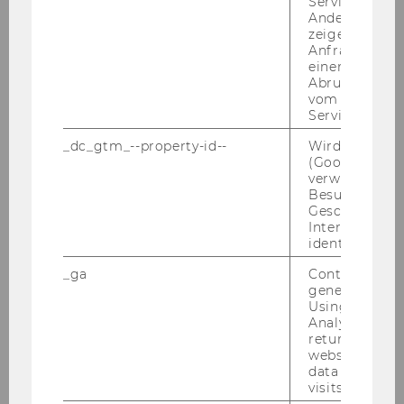
Service abzur
Andere mögli
zeigen Opt-ou
Anfrage im G
einen Fehler 
Abrufen einer
vom AMP Clie
Service an.
_dc_gtm_--property-id--
Wird von Dou
(Google Tag 
verwendet, u
Besucher nach
Geschlecht o
Interessen zu
identifizieren.
Doris Phiri
_ga
Contains a r
generated use
doris.phiri@wu.ac.at
Using this ID
Analytics can
+43/1/31336-4702
returning use
website and 
+43/1/31336-904702
data from pre
visits.