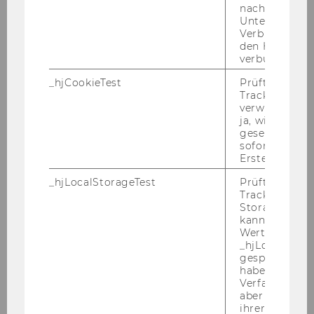
nach einer
Unterbrechun
Verbindung w
den Hotjar-Se
verbunden wir
_hjCookieTest
Prüft, ob der 
Tracking Cod
verwenden ka
ja, wird ein W
gesetzt. Wird 
sofort nach s
Erstellung ge
_hjLocalStorageTest
Prüft, ob der 
Tracking Code
Alexander Maximilian Geske
Storage verw
kann. Wenn ja
Wert 1 gesetzt
alexander.maximilian.geske@wu.ac.at
_hjLocalStora
gespeicherte
+43 1 31336 5953
haben keine
Verfallszeit, 
+43 1 31336 905953
aber fast sofo
ihrer Erstellu