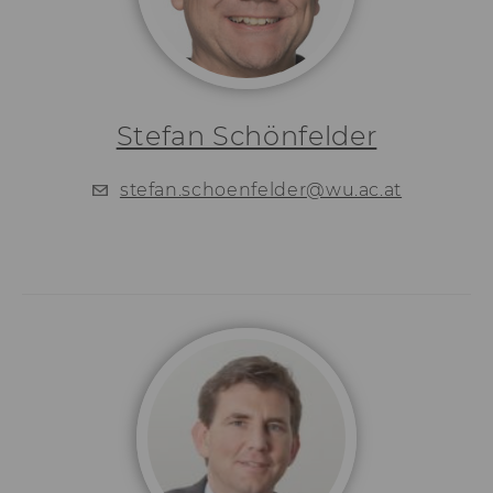
aam_uuid
Dieses Cookie dien
Synchronisierung
Audience Manager
AMCV_XXX_at_AdobeOrg
Dieses Cookie enth
eindeutige Kennun
Stefan Schönfelder
Adobe Experience 
li_mc
Dieses Cookie wird
stefan.schoenfelder@wu.ac.at
temporärer Cache
Es dient dazu,
Einwilligungsinfo
des/ der Nutzer*in
Datenbank client-s
verfügbar zu habe
lang
Dieses Cookie merk
Spracheinstellung 
Nutzer*in. So wird
sichergestellt, das
LinkedIn.com-Webs
vom Nutzer ausge
Sprache erscheint.
twll
Dieses Cookie wird