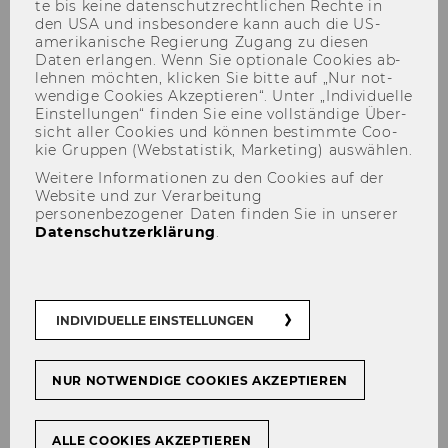
te bis keine da­ten­schutz­recht­li­chen Rech­te in
den USA und ins­be­son­de­re kann auch die US-​
amerikanische Re­gie­rung Zu­gang zu die­sen
Daten er­lan­gen. Wenn Sie op­tio­na­le Coo­kies ab­
leh­nen möch­ten, kli­cken Sie bitte auf „Nur not­
wen­di­ge Coo­kies Ak­zep­tie­ren“. Unter „In­di­vi­du­el­le
Ein­stel­lun­gen“ fin­den Sie eine voll­stän­di­ge Über­
sicht aller Coo­kies und kön­nen be­stimm­te Coo­
Kontakt
kie Grup­pen (Web­sta­tis­tik, Mar­ke­ting) aus­wäh­len.
Weitere Informationen zu den Cookies auf der
Website und zur Verarbeitung
personenbezogener Daten finden Sie in unserer
Datenschutzerklärung
.
In­sti­tut für Trans­port­wirt­
schaft und Lo­gis­tik
INDIVIDUELLE EINSTELLUNGEN
Adres­se am Cam­pus der WU Wien
WU Wirt­schafts­uni­ver­si­tät Wien
In­sti­tut für Trans­port­wirt­schaft und Lo­gis­tik
NUR NOTWENDIGE COOKIES AKZEPTIEREN
Ge­bäu­de D1, 4. Ober­ge­schoß
Welt­han­dels­platz 1020 Wien
ALLE COOKIES AKZEPTIEREN