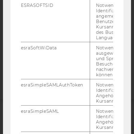
IMPRESSUM
ESRASOFTSID
Notwendig zur
BARRIEREFREIHEITSERKLÄRUNG WEBSEITE
Identifizierung 
angemeldeten
DATENSCHUTZERKLÄRUNG
Benutzers im
Kursanmeldung
DATENSCHUTZERKLÄRUNG SOCIAL MEDIA
des Business
DATENSCHUTZERKLÄRUNG
Language Center
STUDIENBEWERBER*INNEN UND STUDIERENDE
esraSoftWiData
Notwendig um
COOKIE EINSTELLUNGEN
ausgewählte Sp
und Sprachkurse
Besuchers
Barrierefreiheitserklärung
nachverfolgen z
Webseite
können.
esraSimpleSAMLAuthToken
Notwendig zur
Identifizierung 
Angehörige/r für
Kursanmeldung.
esraSimpleSAML
Notwendig zur
ACCREDITED BY:
Identifizierung 
Angehörige/r für
Kursanmeldung.
EQUIS
AACSB