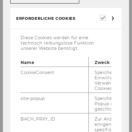
Wir neh­men Ihre Wün­sche, An­re­gun­gen oder
Be­schwer­den gerne ent­ge­gen:
Erforderl
ERFORDERLICHE COOKIES
E-​Mail: se­kre­ta­ri­at.itl@wu.ac.at
Cookies
Te­le­fon:
+43/1/31336-​4702
oder
+43/1/31336-​
5079
Diese Cookies werden für eine
technisch reibungslose Funktion
unserer Website benötigt.
BE­SU­CHEN SIE UNS AUCH AUF FACE­BOOK
Name
Zweck
CookieConsent
Speichert Ihre
Einwilligung zur
Verwendung vo
Cookies.
Institut Transportwirtschaft und
site-popup
Speichert ob ein
Logistik
Popup ausgefüll
geschlossen wur
BACH_PRXY_ID
Zur Anzeige von
Über uns
einigen WU-
spezifischen Inh