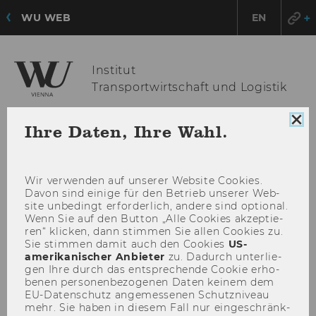
WU WEB
EN
Institut
Transportwirtschaft und Logistik
Coo
Ihre Daten, Ihre Wahl.
Con
HAU
MENÜ
sch
ÖFF
Wir ver­wen­den auf un­se­rer Web­site Coo­kies.
Davon sind ei­ni­ge für den Be­trieb un­se­rer Web­
site un­be­dingt er­for­der­lich, an­de­re sind op­tio­nal.
Wenn Sie auf den But­ton „Alle Coo­kies ak­zep­tie­
ren“ kli­cken, dann stim­men Sie allen Coo­kies zu.
Sie stim­men damit auch den Coo­kies
US-​
amerikanischer An­bie­ter
zu. Da­durch un­ter­lie­
gen Ihre durch das ent­spre­chen­de Coo­kie er­ho­
be­nen per­so­nen­be­zo­ge­nen Daten kei­nem dem
EU-​Datenschutz an­ge­mes­se­nen Schutz­ni­veau
mehr. Sie haben in die­sem Fall nur ein­ge­schränk­