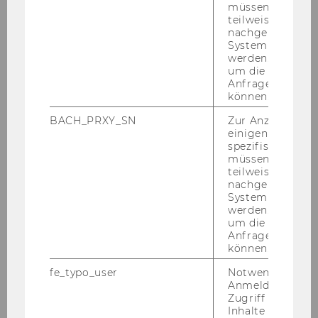
müssen Informa
teilweise von
Tätigkeitsfelder
nachgelagerten
System abgefra
Anfahrt
werden. Notwen
um die Antwort 
Anfrage zuordne
Preise und Auszeichnungen
können.
Mailingliste
BACH_PRXY_SN
Zur Anzeige von
einigen WU-
spezifischen Inh
Kontakt
müssen Informa
teilweise von
nachgelagerten
Team und Sprechstunden
System abgefra
werden. Notwen
um die Antwort 
Lehre
Anfrage zuordne
können.
Forschung
fe_typo_user
Notwendig für d
Anmeldung und
Zugriff auf gesc
Weitere Angebote
Inhalte oder zur