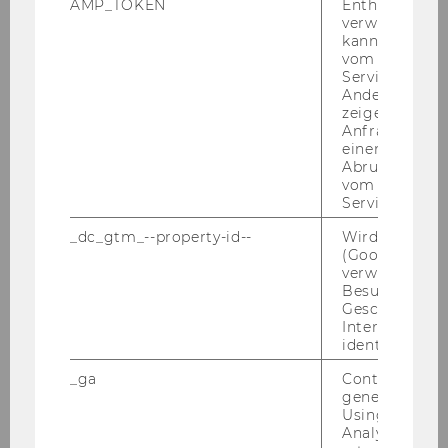
AMP_TOKEN
Enthält ein To
verwendet we
FAQs
kann, um eine
vom AMP-Clie
Service abzur
Andere mögli
zeigen Opt-ou
Wo dür­fen Leih­ge­rä­te ge­nutzt
Anfrage im G
wer­den?
einen Fehler 
Abrufen einer
vom AMP Clie
Service an.
Wer kann Leih­ge­rä­te re­ser­vie­
_dc_gtm_--property-id--
Wird von Dou
ren?
(Google Tag 
verwendet, u
Besucher nach
Geschlecht o
Wo er­hal­te ich Stif­te für eine
Interessen zu
Lehr­ver­an­stal­tung?
identifizieren.
_ga
Contains a r
generated use
Using this ID
Analytics can