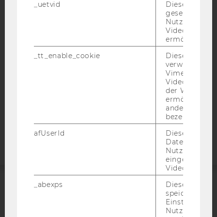
_uetvid
Dieses Cookie
IMPRESSUM
gesetzt, um d
BARRIEREFREIHEITSERKLÄRUNG WEBSEITE
Nutzung des 
Videoplayers 
DATENSCHUTZERKLÄRUNG
ermöglichen
DATENSCHUTZERKLÄRUNG SOCIAL MEDIA
_tt_enable_cookie
Dieses Cookie
DATENSCHUTZERKLÄRUNG
verwendet, u
Vimeo-
STUDIENBEWERBER*INNEN UND STUDIERENDE
Videoeinbett
COOKIE EINSTELLUNGEN
der WU-Websi
ermöglichen 
andere nicht 
Barrierefreiheitserklärung
bezeichnete 
Webseite
afUserId
Dieses Cooki
Daten von
Nutzer*innen,
eingebettete
Videos intera
_abexps
Dieses Cooki
ACCREDITED BY:
speichert get
Einstellungen
Nutzer*in, zB.
EQUIS
AACSB