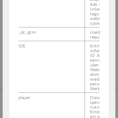
Ads accounts 
linked, the co
tags on the G
SUPPORT
website read 
cookie.
_dc_gtm
Used to throt
request rate.
Hot­line: +43-​1-31336-
3000
IDE
Enthält eine
E-​Mail:
hot­line@wu.ac.at
zufallsgenerie
ID. Anhand di
Ser­vice Desk:
sup­port.wu.ac.at
kann Google 
über verschie
Websites
domainübergr
wiedererkenn
personalisiert
Werbung auss
player
Dieses Cooki
speichert
IT-SERVICES
nutzerspezifi
Einstellungen
ein eingebett