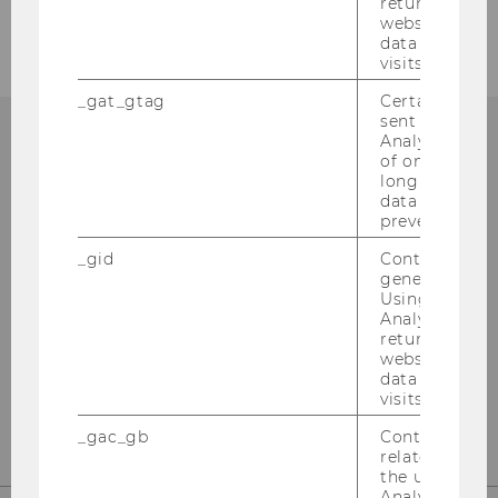
returning use
website and 
data from pre
visits.
_gat_gtag
Certain data i
sent to Googl
Analytics a 
of once per m
QUALITÄT
long as it is s
data transfers
prevented.
_gid
Contains a r
generated use
Using this ID
Analytics can
returning use
website and 
data from pre
visits.
_gac_gb
Contains cam
related infor
the user. If G
Analytics and