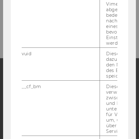
Vimeo-Video
abgespielt wi
bedeutet, das
LC
nächsten Ans
Welt­han­dels­platz 1
eines Vimeo-V
bevorzugten
1020 Wien
Einstellungen
werden.
vuid
Dieser Cookie
dazu eingeset
den Nutzungs
des Benutzers
speichern.
Facebook
Instagram
Blog
__cf_bm
Dieses Cookie
verwendet, u
zwischen Men
und Bots zu
YouTube
Newsletter
Bluesky
unterscheiden.
für Vimeo no
um, um gülti
über die Nutz
Service zu s