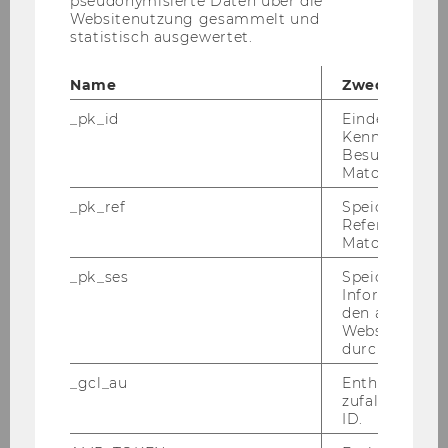
pseudonymisierte Daten über die
Websitenutzung gesammelt und
Pro­jek­tor
statistisch ausgewertet.
Name
Zweck
Trag­ba­rer Laut­spre­cher
_pk_id
Eindeutige
Kennzeichnun
Besuchers du
Matomo.
Do­ku­men­ten­ka­me­ra
_pk_ref
Speicherung 
Referrers dur
Matomo.
Lo­gi­tech Con­fe­rence Cam
_pk_ses
Speicherung 
Informatione
den aktuellen
Head­set
Webseitenbe
durch Matom
_gcl_au
Enthält eine
zufallsgenerie
Wacom One Ta­blet
ID.